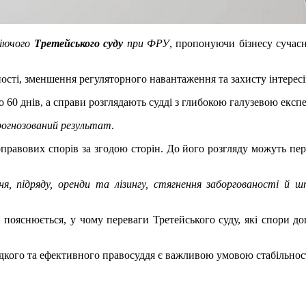
діючого
Третейського суду
при ФРУ
, пропонуючи бізнесу сучас
сті, зменшення регуляторного навантаження та захисту інтересі
 60 днів, а справи розглядають судді з глибокою галузевою експ
рогнозований результат
.
авових спорів за згодою сторін. До його розгляду можуть пере
я, підряду, оренди та лізингу, стягнення заборгованості й 
й пояснюється, у чому переваги Третейського суду, які спори д
кого та ефективного правосуддя є важливою умовою стабільності 