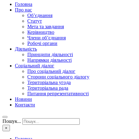
Головна
Про нас
Об’єднання
Статут
Мета та завдання
Керівництво
Члени об’єднання
Робочі органи
Діяльність
Принципи діяльності
Напрямки діяльності
Соціальний діалог
Про соціальний діалог
Сторони соціального діалогу
Територіальна угода
Територіальна рада
Питання репрезентативності
Новини
Контакти
Пошук...
×
Головна