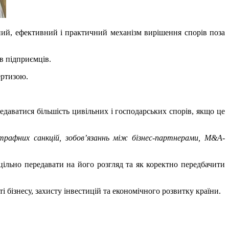
ний, ефективний і практичний механізм вирішення спорів поза
в підприємців.
ертизою.
даватися більшість цивільних і господарських спорів, якщо це
штрафних санкцій, зобов’язаннь між бізнес-партнерами, M&A-
оцільно передавати на його розгляд та як коректно передбачити
бізнесу, захисту інвестицій та економічного розвитку країни.