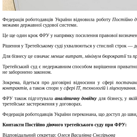
Федерація роботодавців України відновила роботу
Постійно 
межами державної судової системи.
Це ще один крок ФРУ у напрямку посилення правової визначено
Рішення у Третейському суді ухвалюються у стислий строк — до
Для бізнесу це означає
менше витрат
,
мінімум бюрократії
та
п
Третейський суд є недержавним способом вирішення приватнопр
не заборонено законом.
Зокрема, йдеться про договірні відносини у сфері
постачанн
контрактів
, а також спори у
сфері ІТ, технологій
і
ліцензування
.
ФРУ також підготувала
аналітичну довідку
для бізнесу, у які
третейське застереження у договорах.
Федерація роботодавців України переконана, що доступ до швид
Контакти Постійно діючого третейського суду при ФРУ:
Відповідальний секретар:
Олеся Василівна Снєгірьова