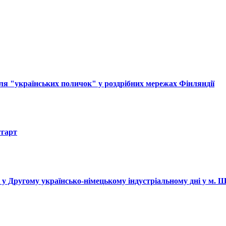
ля "українських поличок" у роздрібних мережах Фінляндії
тгарт
і у Другому українсько-німецькому індустріальному дні у м. 