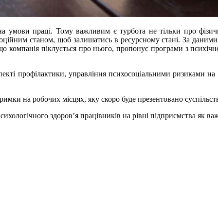
 на умови праці. Тому важливим є турбота не тільки про фізич
моційним станом, щоб залишатись в ресурсному стані. За даним
, що компанія піклується про нього, пропонує програми з психічн
кті профілактики, управління психосоціальними ризиками на ро
имки на робочих місцях, яку скоро буде презентовано суспільств
сихологічного здоров’я працівників на рівні підприємства як ва