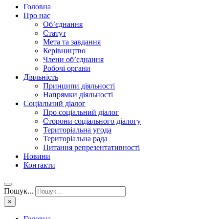
Головна
Про нас
Об’єднання
Статут
Мета та завдання
Керівництво
Члени об’єднання
Робочі органи
Діяльність
Принципи діяльності
Напрямки діяльності
Соціальний діалог
Про соціальний діалог
Сторони соціального діалогу
Територіальна угода
Територіальна рада
Питання репрезентативності
Новини
Контакти
Пошук...
×
Головна