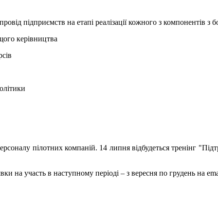
провід підприємств на етапі реалізації кожного з компонентів з
щого керівництва
рсів
політики
персоналу пілотних компаній. 14 липня відбудеться тренінг "Під
явки на участь в наступному періоді – з вересня по грудень на ema