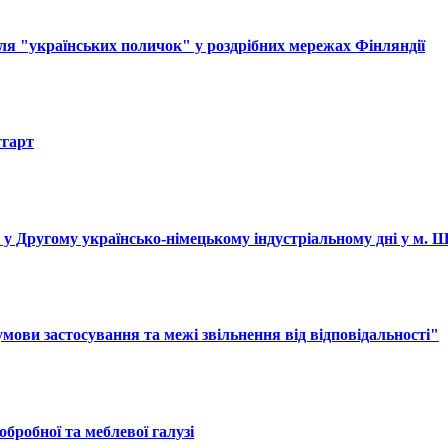
ля "українських поличок" у роздрібних мережах Фінляндії
тгарт
і у Другому українсько-німецькому індустріальному дні у м. 
ови застосування та межі звільнення від відповідальності"
обробної та меблевої галузі