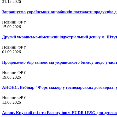
31.12.2026
Запрошуємо українських виробників постачати продукцію д
Новини ФРУ
15.09.2026
Другий українсько-німецький індустріальний день у м. Шту
Новини ФРУ
01.09.2026
Продовжено збір заявок від українського бізнесу щодо участ
Новини ФРУ
19.08.2026
АНОНС. Вебінар "Форс-мажор у господарських договорах: ум
Новини ФРУ
13.08.2026
Анонс. Круглий стіл та Factory tour: EUDR і ESG для дерево