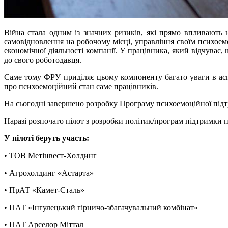
Війна стала одним із значних ризиків, які прямо впливають
самовідновлення на робочому місці, управління своїм психое
економічної діяльності компанії. У працівника, який відчуває
до свого роботодавця.
Саме тому ФРУ приділяє цьому компоненту багато уваги в аспе
про психоемоційний стан саме працівників.
На сьогодні завершено розробку Програму психоемоційної підтр
Наразі розпочато пілот з розробки політик/програм підтримки п
У пілоті беруть участь:
• ТОВ Метінвест-Холдинг
• Агрохолдинг «Астарта»
• ПрАТ «Камет-Сталь»
• ПАТ «Інгулецький гірничо-збагачувальний комбінат»
• ПАТ Арселор Міттал