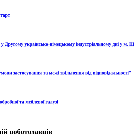
тгарт
і у Другому українсько-німецькому індустріальному дні у м. 
ови застосування та межі звільнення від відповідальності"
обробної та меблевої галузі
цій роботодавців