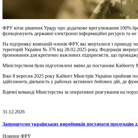
ФРУ вітає рішення Уряду про додаткове врегулювання 100% бро
функціонують державні електронні інформаційні ресурси та не
На підтримку компаній-членів ФРУ, які зверталися з приводу н
територій України № 376 від 28.02.2025 року, Федерація зверну
бронювання для критично важливих підприємств, що проваджуют
Міністерством були підготовлені зміни до постанови Кабінету Мі
Вже 8 вересня 2025 року Кабінет Міністрів України прийняв п
здійснюють діяльність у районах активних бойових дій, де фун
Вдячні команді Міністерства за оперативне реагування на пору
31.12.2026
Запрошуємо українських виробників постачати продукцію д
Новини ФРУ