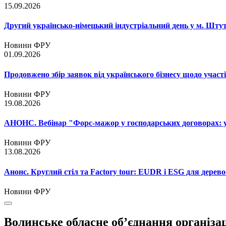
15.09.2026
Другий українсько-німецький індустріальний день у м. Шту
Новини ФРУ
01.09.2026
Продовжено збір заявок від українського бізнесу щодо участ
Новини ФРУ
19.08.2026
АНОНС. Вебінар "Форс-мажор у господарських договорах: ум
Новини ФРУ
13.08.2026
Анонс. Круглий стіл та Factory tour: EUDR і ESG для дерево
Новини ФРУ
Волинське обласне об’єднання організа