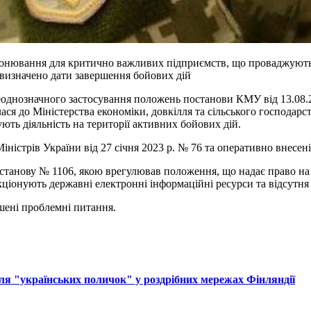
нювання для критично важливих підприємств, що проваджують ді
 визначено дати завершення бойових дій
еоднозначного застосування положень постанови КМУ від 13.08.2
лася до Міністерства економіки, довкілля та сільського господа
ь діяльність на території активних бойових дій.
ністрів України від 27 січня 2023 р. № 76 та оперативно внесені
останову № 1106, якою врегулював положення, що надає право н
кціонують державні електронні інформаційні ресурси та відсутня
шені проблемні питання.
ля "українських поличок" у роздрібних мережах Фінляндії