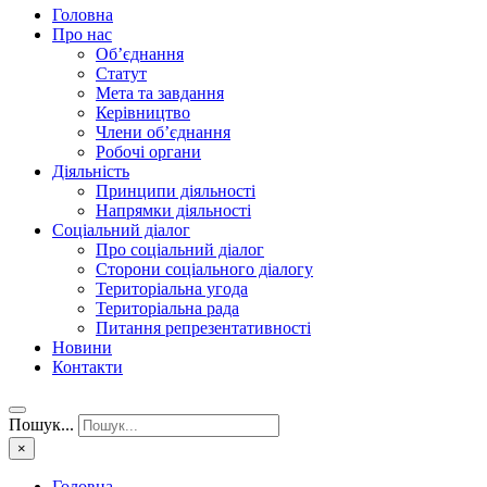
Головна
Про нас
Об’єднання
Статут
Мета та завдання
Керівництво
Члени об’єднання
Робочі органи
Діяльність
Принципи діяльності
Напрямки діяльності
Соціальний діалог
Про соціальний діалог
Сторони соціального діалогу
Територіальна угода
Територіальна рада
Питання репрезентативності
Новини
Контакти
Пошук...
×
Головна