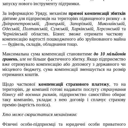
запуску нового інструменту підтримки.
За інформацією Уряду, механізм
прямої компенсації збитків
діятиме для підприємців на територіях підвищеного ризику - в
Дніпропетровській, Донецькій, Запорізькій, Миколаївській,
Одеській, Полтавській, Сумській, Харківській, Херсонській
та
Чернігівській
областях. Бізнес зможе отримати часткову
компенсацію вартості пошкодженого або зруйнованого майна
— будівель, складів, обладнання тощо.
Максимальна сума компенсації становитиме
до 10 мільйонів
гривень
, але не більше фактичного збитку. Якщо підприємство
вже отримувало компенсацію або допомогу з державного чи
місцевого бюджету, сума компенсації зменшується на розмір
отриманих коштів.
Щодо часткової
компенсації страхового платежу
, то на
територіях, де компанії готові надавати послугу
страхування
бізнесу від воєнних ризиків
, підприємство самостійно обирає
таку компанію, укладає з нею договір і сплачує страхову
премію (вартість поліса).
Хто може скористатися механізмом:
Фізичні особи-підприємці та юридичні особи приватного