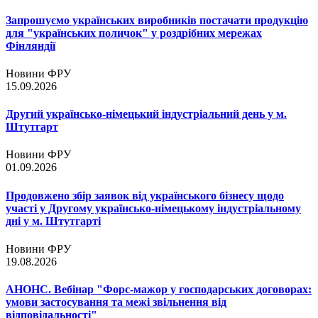
Запрошуємо українських виробників постачати продукцію
для "українських поличок" у роздрібних мережах
Фінляндії
Новини ФРУ
15.09.2026
Другий українсько-німецький індустріальний день у м.
Штутгарт
Новини ФРУ
01.09.2026
Продовжено збір заявок від українського бізнесу щодо
участі у Другому українсько-німецькому індустріальному
дні у м. Штутгарті
Новини ФРУ
19.08.2026
АНОНС. Вебінар "Форс-мажор у господарських договорах:
умови застосування та межі звільнення від
відповідальності"