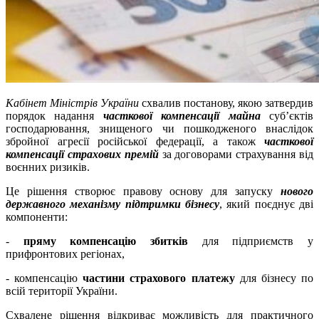
Кабінет Міністрів України
схвалив постанову, якою затвердив
порядок надання
часткової компенсації майна
субʼєктів
господарювання, знищеного чи пошкодженого внаслідок
збройної агресії російської федерації, а також
часткової
компенсації страхових премій
за договорами страхування від
воєнних ризиків.
Це рішення створює правову основу для запуску
нового
державного механізму підтримки бізнесу
, який поєднує дві
компоненти:
-
пряму компенсацію збитків
для підприємств у
прифронтових регіонах,
- компенсацію
частини страхового платежу
для бізнесу по
всій території України.
Схвалене рішення відкриває можливість для практичного