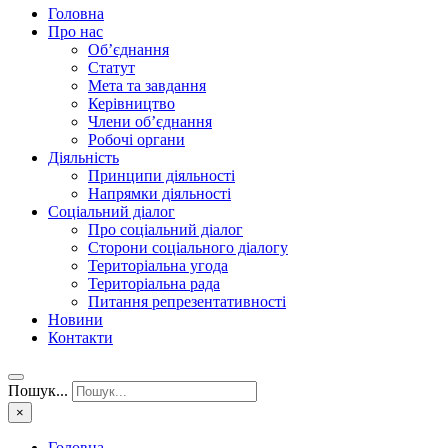
Головна
Про нас
Об’єднання
Статут
Мета та завдання
Керівництво
Члени об’єднання
Робочі органи
Діяльність
Принципи діяльності
Напрямки діяльності
Соціальний діалог
Про соціальний діалог
Сторони соціального діалогу
Територіальна угода
Територіальна рада
Питання репрезентативності
Новини
Контакти
Пошук...
×
Головна