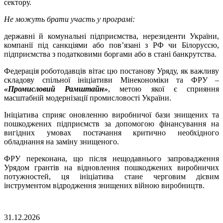
сектору.
Не можуть брати участь у програмі:
державні й комунальні підприємства, нерезиденти України,
компанії під санкціями або пов’язані з РФ чи Білоруссю,
підприємства з податковими боргами або в стані банкрутства.
Федерація роботодавців вітає цю постанову Уряду, як важливу
складову спільної ініціативи Мінекономіки та ФРУ –
«
Промисловий Рамштайн»
, метою якої є сприяння
масштабній модернізації промисловості України.
Ініціатива сприяє оновленню виробничої бази знищених та
пошкоджених підприємств за допомогою фінансування на
вигідних умовах постачання критично необхідного
обладнання на заміну знищеного.
ФРУ переконана, що після нещодавнього запровадження
Урядом грантів на відновлення пошкоджених виробничих
потужностей, ця ініціатива стане черговим дієвим
інструментом відродження знищених війною виробництв.
31.12.2026