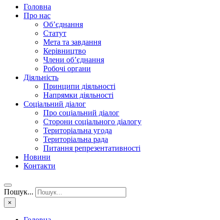
Головна
Про нас
Об’єднання
Статут
Мета та завдання
Керівництво
Члени об’єднання
Робочі органи
Діяльність
Принципи діяльності
Напрямки діяльності
Соціальний діалог
Про соціальний діалог
Сторони соціального діалогу
Територіальна угода
Територіальна рада
Питання репрезентативності
Новини
Контакти
Пошук...
×
Головна