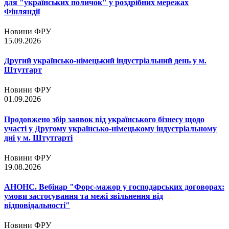
для "українських поличок" у роздрібних мережах
Фінляндії
Новини ФРУ
15.09.2026
Другий українсько-німецький індустріальний день у м.
Штутгарт
Новини ФРУ
01.09.2026
Продовжено збір заявок від українського бізнесу щодо
участі у Другому українсько-німецькому індустріальному
дні у м. Штутгарті
Новини ФРУ
19.08.2026
АНОНС. Вебінар "Форс-мажор у господарських договорах:
умови застосування та межі звільнення від
відповідальності"
Новини ФРУ