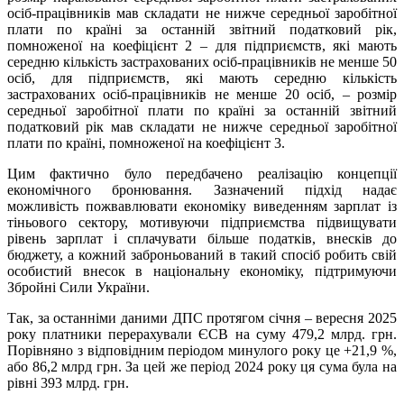
осіб-працівників мав складати не нижче середньої заробітної
плати по країні за останній звітний податковий рік,
помноженої на коефіцієнт 2 – для підприємств, які мають
середню кількість застрахованих осіб-працівників не менше 50
осіб, для підприємств, які мають середню кількість
застрахованих осіб-працівників не менше 20 осіб, – розмір
середньої заробітної плати по країні за останній звітний
податковий рік мав складати не нижче середньої заробітної
плати по країні, помноженої на коефіцієнт 3.
Цим фактично було передбачено реалізацію концепції
економічного бронювання. Зазначений підхід надає
можливість пожвавлювати економіку виведенням зарплат із
тіньового сектору, мотивуючи підприємства підвищувати
рівень зарплат і сплачувати більше податків, внесків до
бюджету, а кожний заброньований в такий спосіб робить свій
особистий внесок в національну економіку, підтримуючи
Збройні Сили України.
Так, за останніми даними ДПС протягом січня – вересня 2025
року платники перерахували ЄСВ на суму 479,2 млрд. грн.
Порівняно з відповідним періодом минулого року це +21,9 %,
або 86,2 млрд грн. За цей же період 2024 року ця сума була на
рівні 393 млрд. грн.