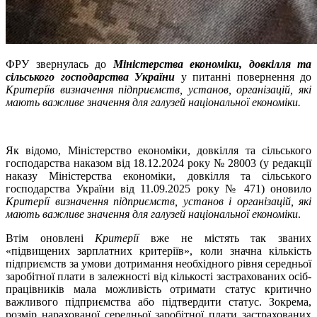
ФРУ звернулась до
Міністерства економіки, довкілля та
сільського господарства України
у питанні повернення до
Критеріїв визначення підприємств, установ, організацій, які
мають важливе значення для галузей національної економіки.
Як відомо, Міністерство економіки, довкілля та сільського
господарства наказом від 18.12.2024 року № 28003 (у редакції
наказу Міністерства економіки, довкілля та сільського
господарства України від 11.09.2025 року № 471) оновило
Критерії визначення підприємств, установ і організацій, які
мають важливе значення для галузей національної економіки
.
Втім оновлені
Критерії
вже не містять так званих
«підвищених зарплатних критеріїв», коли значна кількість
підприємств за умови дотримання необхідного рівня середньої
заробітної плати в залежності від кількості застрахованих осіб-
працівників мала можливість отримати статус критично
важливого підприємства або підтвердити статус. Зокрема,
розмір нарахованої середньої заробітної плати застрахованих