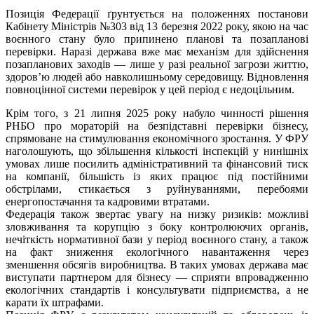
Позиція Федерації ґрунтується на положеннях постанови
Кабінету Міністрів №303 від 13 березня 2022 року, якою на час
воєнного стану було припинено планові та позапланові
перевірки. Наразі держава вже має механізм для здійснення
позапланових заходів — лише у разі реальної загрози життю,
здоров’ю людей або навколишньому середовищу. Відновлення
повноцінної системи перевірок у цей період є недоцільним.
Крім того, з 21 липня 2025 року набуло чинності рішення
РНБО про мораторій на безпідставні перевірки бізнесу,
спрямоване на стимулювання економічного зростання. У ФРУ
наголошують, що збільшення кількості інспекцій у нинішніх
умовах лише посилить адміністративний та фінансовий тиск
на компанії, більшість із яких працює під постійними
обстрілами, стикається з руйнуваннями, перебоями
енергопостачання та кадровими втратами.
Федерація також звертає увагу на низку ризиків: можливі
зловживання та корупцію з боку контролюючих органів,
нечіткість нормативної бази у період воєнного стану, а також
на факт зниження екологічного навантаження через
зменшення обсягів виробництва. В таких умовах держава має
виступати партнером для бізнесу — сприяти впровадженню
екологічних стандартів і консультувати підприємства, а не
карати їх штрафами.