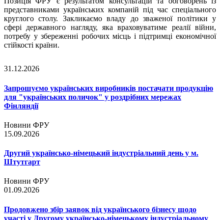
Позиція ФРУ є результатом консультацій та обговорень із
представниками українських компаній під час спеціального
круглого столу. Закликаємо владу до зваженої політики у
сфері державного нагляду, яка враховуватиме реалії війни,
потребу у збереженні робочих місць і підтримці економічної
стійкості країни.
31.12.2026
Запрошуємо українських виробників постачати продукцію
для "українських поличок" у роздрібних мережах
Фінляндії
Новини ФРУ
15.09.2026
Другий українсько-німецький індустріальний день у м.
Штутгарт
Новини ФРУ
01.09.2026
Продовжено збір заявок від українського бізнесу щодо
участі у Другому українсько-німецькому індустріальному