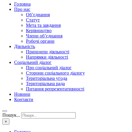
Головна
Про нас
Об’єднання
Статут
Мета та завдання
Керівництво
Члени об’єднання
Робочі органи
Діяльність
Принципи діяльності
Напрямки діяльності
Соціальний діалог
Про соціальний діалог
Сторони соціального діалогу
Територіальна угода
Територіальна рада
Питання репрезентативності
Новини
Контакти
Пошук...
×
Головна