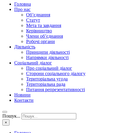
Головна
Про нас
Об’єднання
Статут
Мета та завдання
Керівництво
Члени об’єднання
Робочі органи
Діяльність
Принципи діяльності
Напрямки діяльності
Соціальний діалог
Про соціальний діалог
Сторони соціального діалогу
Територіальна угода
Територіальна рада
Питання репрезентативності
Новини
Контакти
Пошук...
×
Головна