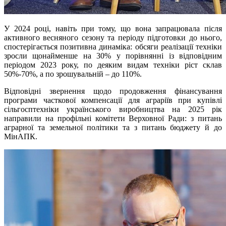
У 2024 році, навіть при тому, що вона запрацювала після
активного весняного сезону та періоду підготовки до нього,
спостерігається позитивна динаміка: обсяги реалізації техніки
зросли щонайменше на 30% у порівнянні із відповідним
періодом 2023 року, по деяким видам техніки ріст склав
50%-70%, а по зрошувальній – до 110%.
Відповідні звернення щодо продовження фінансування
програми часткової компенсації для аграріїв при купівлі
сільгосптехніки українського виробництва на 2025 рік
направили на профільні комітети Верховної Ради: з питань
аграрної та земельної політики та з питань бюджету й до
МінАПК.