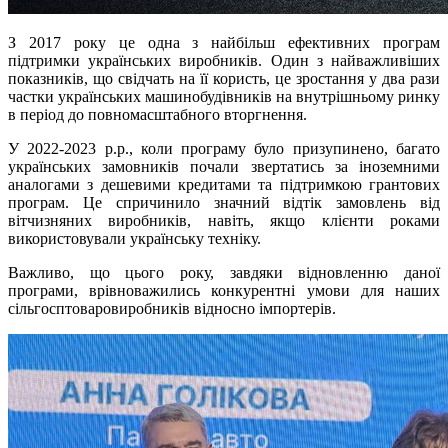
З 2017 року це одна з найбільш ефективних програм
підтримки українських виробників. Один з найважливіших
показників, що свідчать на її користь, це зростання у два рази
частки українських машинобудівників на внутрішньому ринку
в період до повномасштабного вторгнення.
У 2022-2023 р.р., коли програму було призупинено, багато
українських замовників почали звертатись за іноземними
аналогами з дешевими кредитами та підтримкою грантових
програм. Це спричинило значний відтік замовлень від
вітчизняних виробників, навіть, якщо клієнти роками
використовували українську техніку.
Важливо, що цього року, завдяки відновленню даної
програми, врівноважились конкурентні умови для наших
сільгосптоваровиробників відносно імпортерів.