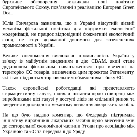
бурхливе обговорення викликали нові політики
Європейського Союзу, пов’язанні з реалізацією European Green
Deal.
Юлія Гончарова зазначила, що в Україні відсутній дієвий
механізм фіскальної політики для підтримки екологічної
модернізації, не працює відповідний бюджетний екологічний
фонд, не існує державної допомоги для «озеленення»
промисловості в Україні.
Велике занепокоєння висловлює промисловість України у
зв'язку із майбутнім введенням в дію СВАМ, який стане
додатковим фіскальним навантаженням при ввезенні на
територію ЄС товарів, визначених цим проектом Регламенту,
які і так піддаються торговельним обмеженням з боку ЄС.
Також європейські роботодавці, які представляють
фармацевтичну галузь, підняли питання щодо співпраці між
виробниками цієї галузі у доступі ліків на спільний ринок та
введення відповідного механізму визнання лікарських засобів.
На що було надано коментар, що Федерація підтримала
ініціативу виробників лікарських засобів щодо внесення змін
до секторальної економічної частини Угоди про асоціацію між
Україною та ЄС та передала її до Уряду.