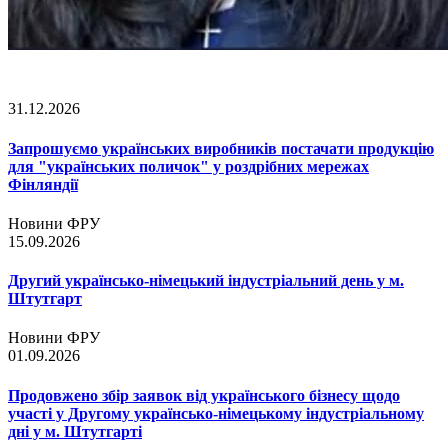
31.12.2026
Запрошуємо українських виробників постачати продукцію
для "українських поличок" у роздрібних мережах
Фінляндії
Новини ФРУ
15.09.2026
Другий українсько-німецький індустріальний день у м.
Штутгарт
Новини ФРУ
01.09.2026
Продовжено збір заявок від українського бізнесу щодо
участі у Другому українсько-німецькому індустріальному
дні у м. Штутгарті