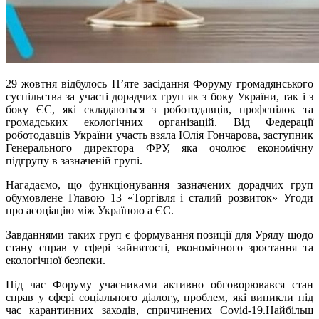
29 жовтня відбулось П’яте засідання Форуму громадянського
суспільства за участі дорадчих груп як з боку України, так і з
боку ЄС, які складаються з роботодавців, профспілок та
громадських екологічних організацій. Від Федерації
роботодавців України участь взяла Юлія Гончарова, заступник
Генерального директора ФРУ, яка очолює економічну
підгрупу в зазначеній групі.
Нагадаємо, що функціонування зазначених дорадчих груп
обумовлене Главою 13 «Торгівля і сталий розвиток» Угоди
про асоціацію між Україною а ЄС.
Завданнями таких груп є формування позиції для Уряду щодо
стану справ у сфері зайнятості, економічного зростання та
екологічної безпеки.
Під час Форуму учасниками активно обговорювався стан
справ у сфері соціального діалогу, проблем, які виникли під
час карантинних заходів, спричинених Covid-19.Найбільш