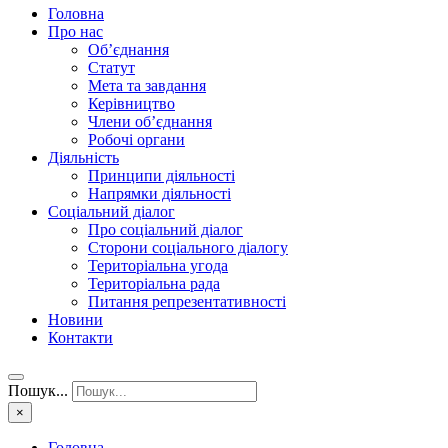
Головна
Про нас
Об’єднання
Статут
Мета та завдання
Керівництво
Члени об’єднання
Робочі органи
Діяльність
Принципи діяльності
Напрямки діяльності
Соціальний діалог
Про соціальний діалог
Сторони соціального діалогу
Територіальна угода
Територіальна рада
Питання репрезентативності
Новини
Контакти
Пошук...
×
Головна