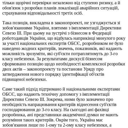
тільки щорічні перевірки незалежно від ступеню ризику, а й
обов'язок з розробки планів локалізації аварійних ситуацій,
страхування відповідальності третіх осіб.
Така позиція, викладена в законопроекті, не узгоджується зі
зобов'язаннями України, взятими з імплементації Директиви
Севезо ІІІ. При цьому на зустрічі з бізнесом в Федерації
роботодавців України, що відбулась наприкінці минулого року
за участі національних експертів ОБСЄ, розробником не було
наведено жодних критеріїв, значень, показників, які надають
можливість зрозуміти, які суб'єкти потраплятимуть до 3-го
класу небезпеки. За результатами дискусії бізнесом
сформовано позицію щодо необхідності комплексної розробки
двох актів – законопроекту та постанови Уряду про
затвердження нового порядку ідентифікації об'єктів
підвищеної небезпеки.
Саме такий підхід підтримано й національними експертами
ОБСЄ, що надають технічну допомогу з імплементації
Директиви Севезо ІІІ. Зокрема, ними було зазначено про
необхідність напрацювання критеріїв віднесення суб'єктів
господарювання до 3-го класу. На сьогодні ані фахівці
розробника, ані представники академічної думки не мають
розуміння таких критеріїв. Окрім того, Україна має
зобов'язання лише по 1-ому та 2-ому класу небезпеки, а