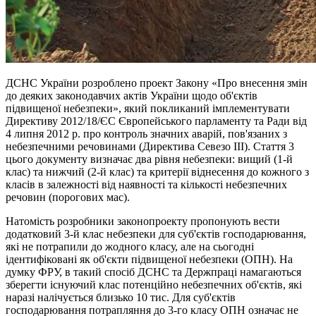
ДСНС України розроблено проект Закону «Про внесення змін
до деяких законодавчих актів України щодо об'єктів
підвищеної небезпеки», який покликаний імплементувати
Директиву 2012/18/ЄС Європейського парламенту та Ради від
4 липня 2012 р. про контроль значних аварій, пов'язаних з
небезпечними речовинами (Директива Cевезо ІІІ). Стаття 3
цього документу визначає два рівня небезпеки: вищий (1-й
клас) та нижчий (2-й клас) та критерії віднесення до кожного з
класів в залежності від наявності та кількості небезпечних
речовин (порогових мас).
Натомість розробники законопроекту пропонують вести
додатковий 3-й клас небезпеки для суб'єктів господарювання,
які не потрапили до жодного класу, але на сьогодні
ідентифіковані як об'єкти підвищеної небезпеки (ОПН). На
думку ФРУ, в такий спосіб ДСНС та Держпраці намагаються
зберегти існуючий клас потенційно небезпечних об'єктів, які
наразі налічується близько 10 тис. Для суб'єктів
господарювання потрапляння до 3-го класу ОПН означає не