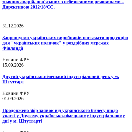
значних аварій, пов'язаних з небезпечними речовинами –
Директивою 2012/18/ЄС.
31.12.2026
Запрошуємо українських виробників постачати продукцію
для "українських поличок" у роздрібних мережах
Фінляндії
Новини ФРУ
15.09.2026
Другий українсько-німецький індустріальний день у м.
Штутгарт
Новини ФРУ
01.09.2026
Продовжено збір заявок від українського бізнесу щодо
участі у Другому українсько-німецькому індустріальному
дні у м. Штутгарті