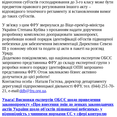
віднесення суб'єктів господарювання до 3-го класу може бути
предметом правового регулювання іншого акту –
відповідного технічного регламенту зі встановленням вимог
до таких суб'єктів.
У зв'язку з цим ФРУ звернулася до Віце-прем'єр-міністра
України Степана Кубіва з проханням надати доручення
розробнику комплексно доопрацювати законопроект,
розробивши новий порядок ідентифікації об'єктів підвищеної
небезпеки для забезпечення імплементації Директиви Севезо
ІІІ у повному обсязі та подати ці акти в пакеті на розгляд
Уряду.
Додатково повідомляємо, що національним експертом ОБСЄ
запрошено представника ФРУ до складу експертної групи з
розробки нового порядку ідентифікації ОПН запрошено
представника ФРУ. Отож закликаємо бізнес активно
долучатися до цієї роботи!
Контактна особа - Наталя Гостєва, директор департаменту
дерегуляції підприємницької діяльності ФРУ, тел. (044) 251-70-
21, e-mail:
ddb@fru.org.ua
.
Увага! Висновки експертів ОБСЄ щодо приведення
законопроекту «Про внесення змін до деяких законодавчих
актів України щодо об'єктів підвищеної небезпеки» у
відповідність з чинними нормами ЄС у сфері контролю