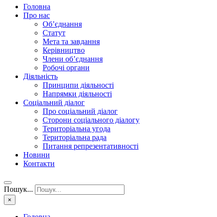
Головна
Про нас
Об’єднання
Статут
Мета та завдання
Керівництво
Члени об’єднання
Робочі органи
Діяльність
Принципи діяльності
Напрямки діяльності
Соціальний діалог
Про соціальний діалог
Сторони соціального діалогу
Територіальна угода
Територіальна рада
Питання репрезентативності
Новини
Контакти
Пошук...
×
Головна