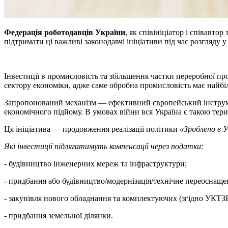
Федерація роботодавців України
, як співініціатор і співавт
підтримати ці важливі законодавчі ініціативи під час розгляду у
Інвестиції в промисловість та збільшення частки переробної п
сектору економіки, адже саме обробна промисловість має найбі
Запропонований механізм — ефективний європейський інструме
економічного підйому. В умовах війни вся Україна є такою тери
Ця ініціатива — продовження реалізації політики
«Зроблено в У
Які інвестиції підлягатимуть компенсації через податки:
- будівництво інженерних мереж та інфраструктури;
- придбання або будівництво/модернізація/технічне переоснащен
- закупівля нового обладнання та комплектуючих (згідно УКТЗ
- придбання земельної ділянки.