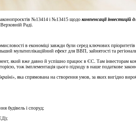
ор законопроєктів №13414 і №13415 щодо
компенсації інвестицій 
 Верховній Раді.
ромисловості в економіці завжди були серед ключових пріоритет
льший мультиплікаційний ефект для ВВП, зайнятості та регіонал
нт, який вже давно й успішно працює в ЄС. Там інвесторам ком
торією, тож імплементація цього підходу в наше податкове закон
країні»
, яка спрямована на створення умов, за яких вигідно виро
ня будівель і споруд;
ЕД);