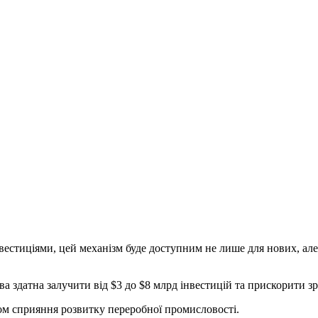
інвестиціями, цей механізм буде доступним не лише для нових, а
ва здатна залучити від $3 до $8 млрд інвестицій та прискорити 
ом сприяння розвитку переробної промисловості.