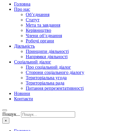
Головна
Про нас
Об’єднання
Статут
Мета та завдання
Керівництво
Члени об’єднання
Робочі органи
Діяльність
Принципи діяльності
Напрямки діяльності
Соціальний діалог
Про соціальний діалог
Сторони соціального діалогу
Територіальна угода
Територіальна рада
Питання репрезентативності
Новини
Контакти
Пошук...
×
Головна