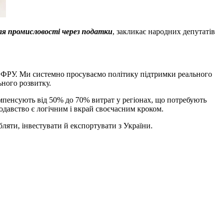
для промисловості через податки
, закликає народних депутатів
ів ФРУ. Ми системно просуваємо політику підтримки реального
ьного розвитку.
пенсують від 50% до 70% витрат у регіонах, що потребують
одавство є логічним і вкрай своєчасним кроком.
бляти, інвестувати й експортувати з України.