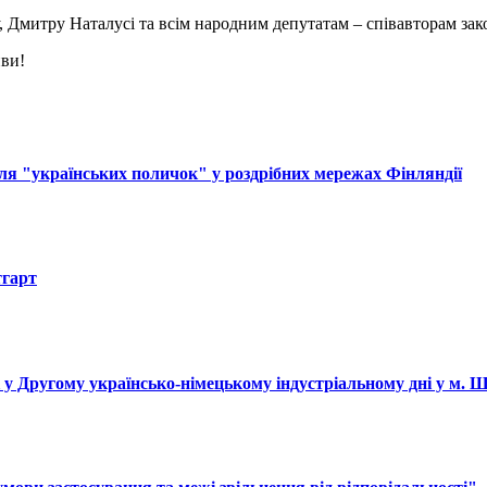
Дмитру Наталусі та всім народним депутатам – співавторам зак
иви!
ля "українських поличок" у роздрібних мережах Фінляндії
тгарт
і у Другому українсько-німецькому індустріальному дні у м. 