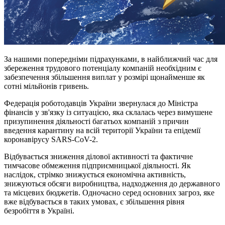
За нашими попередніми підрахунками, в найближчий час для
збереження трудового потенціалу компаній необхідним є
забезпечення збільшення виплат у розмірі щонайменше як
сотні мільйонів гривень.
Федерація роботодавців України звернулася до Міністра
фінансів у зв'язку із ситуацією, яка склалась через вимушене
призупинення діяльності багатьох компаній з причин
введення карантину на всій території України та епідемії
коронавірусу SARS-CoV-2.
Відбувається зниження ділової активності та фактичне
тимчасове обмеження підприємницької діяльності. Як
наслідок, стрімко знижується економічна активність,
знижуються обсяги виробництва, надходження до державного
та місцевих бюджетів. Одночасно серед основних загроз, яке
вже відбувається в таких умовах, є збільшення рівня
безробіття в Україні.