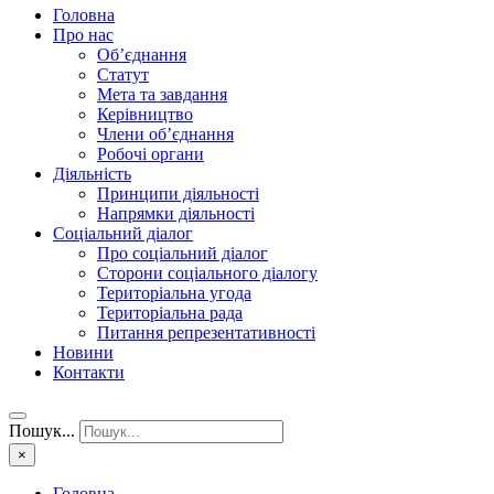
Головна
Про нас
Об’єднання
Статут
Мета та завдання
Керівництво
Члени об’єднання
Робочі органи
Діяльність
Принципи діяльності
Напрямки діяльності
Соціальний діалог
Про соціальний діалог
Сторони соціального діалогу
Територіальна угода
Територіальна рада
Питання репрезентативності
Новини
Контакти
Пошук...
×
Головна