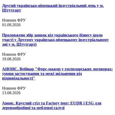
Другий українсько-німецький індустріальний день у м.
Штутгарт
Новини ФРУ
01.09.2026
Продовжено збір заявок від українського бізнесу щодо
участі у Другому українсько-німецькому індустріальному
дні у м. Штутгарті
Новини ФРУ
19.08.2026
АНОНС. Вебінар "Форс-мажор у господарських договорах:
умови застосування та межі звільнення від
відповідальності"
Новини ФРУ
13.08.2026
Анонс. Круглий стіл та Factory tour: EUDR і ESG для
деревообробної та меблевої галузі