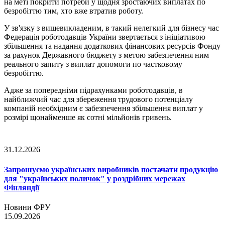
на меті покрити потреби у щодня зростаючих виплатах по
безробіттю тим, хто вже втратив роботу.
У зв'язку з вищевикладеним, в такий нелегкий для бізнесу час
Федерація роботодавців України звертається з ініціативою
збільшення та надання додаткових фінансових ресурсів Фонду
за рахунок Державного бюджету з метою забезпечення ним
реального запиту з виплат допомоги по частковому
безробіттю.
Адже за попередніми підрахунками роботодавців, в
найближчий час для збереження трудового потенціалу
компаній необхідним є забезпечення збільшення виплат у
розмірі щонайменше як сотні мільйонів гривень.
31.12.2026
Запрошуємо українських виробників постачати продукцію
для "українських поличок" у роздрібних мережах
Фінляндії
Новини ФРУ
15.09.2026