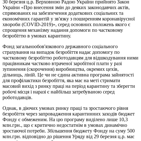
30 березня ц.р. Верховною Радою України прийнято Закон
України «Про внесення змін до деяких законодавчих актів,
спрямованих на забезпечення додаткових соціальних та
економічних гарантій у зв'язку з поширенням коронавірусної
хвороби (COVID-2019)», серед основних положень якого є
спрощення механізму надання допомоги по частковому
безробіттю в умовах карантину.
Фонд загальнообов'язкового державного соціального
страхування на випадок безробіття надає допомогу по
частковому безробіттю роботодавцям для відшкодування ними
працівникам частково втраченої заробітної плати у разі
зупинення (скорочення) виробництва, окремих цехів,
дільниць, ліній. Це чи не єдина активна програма зайнятості
для профілактики безробіття, яка має на меті стримати
масовий вихід з ринку праці на період карантину та зберегти
робочі місця і наразі є найбільш затребуваною серед
роботодавців.
Однак, в діючих умовах ринку праці та зростаючого рівня
безробіття через запровадження карантинних заходів бюджет
Фонду є обмеженим. На цю програму виділено лише 10,3
млн.грн., що є критично недостатнім в умовах динамічно
зростаючої потреби. Збільшення бюджету Фонду на суму 500
млн.грн. відповідно до рішення Уряду від 29 березня ц.р. має