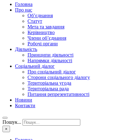
Головна
Про нас
Об’єднання
Статут
Мета та завдання
Керівництво
Члени об’єднання
Робочі органи
Діяльність
Принципи діяльності
Напрямки діяльності
Соціальний діалог
Про соціальний діалог
Сторони соціального діалогу
Територіальна угода
Територіальна рада
Питання репрезентативності
Новини
Контакти
Пошук...
×
Головна