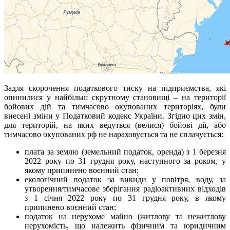
Задля скорочення податкового тиску на підприємства, які
опинилися у найбільш скрутному становищі – на території
бойових дій та тимчасово окупованих територіях, були
внесені зміни у Податковий кодекс України. Згідно цих змін,
для територій, на яких ведуться (велися) бойові дії, або
тимчасово окупованих рф не нараховується та не сплачується:
плата за землю (земельний податок, оренда) з 1 березня
2022 року по 31 грудня року, наступного за роком, у
якому припинено воєнний стан;
екологічний податок за викиди у повітря, воду, за
утворення/тимчасове зберігання радіоактивних відходів
з 1 січня 2022 року по 31 грудня року, в якому
припинено воєнний стан;
податок на нерухоме майно (житлову та нежитлову
нерухомість, що належить фізичним та юридичним