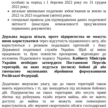
особам) за період з 1 березня 2022 року по 31 грудня
2022 року;
загальне мінімальне податкове зобов’язання за землю за
2022 та 2023 податкові (звітні) роки;
спеціальні правила для підтвердження даних податкової
звітності (внаслідок неможливості пред’явлення
первинних документів).
Держава надала пільги, проте підприємства не можуть
ними користуватися
через відсутність підзаконного акту, або
користуються з ризиком подальших претензій з боку
Державної податкової служби України. Щоб ці зміни
працювали та були повністю прозорими, відповідно до
положень Податкового кодексу України,
Кабінету Міністрів
України необхідно затвердити Постановою Перелік
територій, на яких ведуться (велися) бойові дії або
тимчасово окупованих збройними формуваннями
Російської Федерації.
Додатково звертаємо увагу, що до таких територій також
мають відноситись і ті, що знаходяться під впливом бойових
дій. Підприємства на таких територіях або несуть прямі
збитки від руйнувань та/або втрати майна, або не мають
доступу до майна та не можуть ним повноцінно
користуватися, або змушені скорочувати обсяги господарської