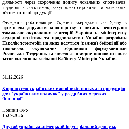
діяльності через скорочення попиту локальних споживачів,
труднощі з логістикою, закупівлею сировини та матеріалів,
збутом готової продукції.
Федерація роботодавців України звернулася до Уряду з
проханням
доручити міністерству з питань реінтеграції
тимчасово окупованих територій України та міністерству
аграрної політики та продовольства України розробити
Перелік територій, на яких ведуться (велися) бойові дії або
тимчасово окупованих збройними формуваннями
Російської Федерації, та якомога швидше ініціювати його
затвердження на засіданні Кабінету Міністрів України.
31.12.2026
Запрошуємо українських виробників постачати продукцію
для "українських поличок" у роздрібних мережах
Фінляндії
Новини ФРУ
15.09.2026
Другий українсько-німецький індустріальний день у м.