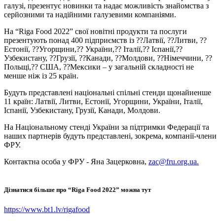
галузі, презентує новинки та надає можливість знайомства з
серйозними та надійними галузевими компаніями.
На “Riga Food 2022” свої новітні продукти та послуги
презентують понад 400 підприємств із ??Латвії, ??Литви, ??
Естонії, ??Угорщини,?? України,?? Італії,?? Іспанії,??
Узбекистану, ??Грузії, ??Канади, ??Молдови, ??Німеччини, ??
Польщі,?? США, ??Мексики – у загальній складності не
менше ніж із 25 країн.
Будуть представлені національні спільні стенди щонайиенше
11 країн: Латвії, Литви, Естонії, Угорщини, України, Італії,
Іспанії, Узбекистану, Грузії, Канади, Молдови.
На Національному стенді України за підтримки Федерації та
наших партнерів будуть представлені, зокрема, компанії-члени
ФРУ.
Контактна особа у ФРУ - Яна Зацерковна,
zac@fru.org.ua
.
Дізнатися більше про “Riga Food 2022” можна тут
https://www.bt1.lv/rigafood