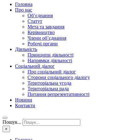
Головна
Про нас
Об’єднання
Статут
Мета та завдання
Керівництво
Члени об’єднання
Робочі органи
Діяльність
Принципи діяльності
Напрямки діяльності
Соціальний діалог
Про соціальний діалог
Сторони соціального діалогу
Територіальна угода
Територіальна рада
Питання репрезентативності
Новини
Контакти
Пошук...
×
Головна