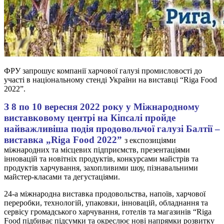
ФРУ запрошує компанії харчової галузі промисловості до
участі в національному стенді України на виставці “Riga Food
2022”.
З 8 по 10 вересня 2022 року у Міжнародному
виставковому центрі на Кіпсалі пройде
найважливіша подія продовольчої галузі Балтії –
виставка „Riga Food 2022”
з експозиціями
міжнародних та місцевих підприємств, презентаціями
інновацій та новітніх продуктів, конкурсами майстрів та
продуктів харчування, захопливими шоу, пізнавальними
майстер-класами та дегустаціями.
24-а міжнародна виставка продовольства, напоїв, харчової
переробки, технологій, упаковки, інновацій, обладнання та
сервісу громадського харчування, готелів та магазинів “Riga
Food підбиває підсумки та окреслює нові напрямки розвитку