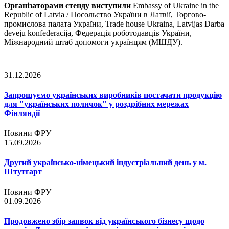
Організаторами стенду виступили
Embassy of Ukraine in the
Republic of Latvia / Посольство України в Латвії, Торгово-
промислова палата України, Trade house Ukraina, Latvijas Darba
devēju konfederācija, Федерація роботодавців України,
Міжнародний штаб допомоги українцям (МШДУ).
31.12.2026
Запрошуємо українських виробників постачати продукцію
для "українських поличок" у роздрібних мережах
Фінляндії
Новини ФРУ
15.09.2026
Другий українсько-німецький індустріальний день у м.
Штутгарт
Новини ФРУ
01.09.2026
Продовжено збір заявок від українського бізнесу щодо