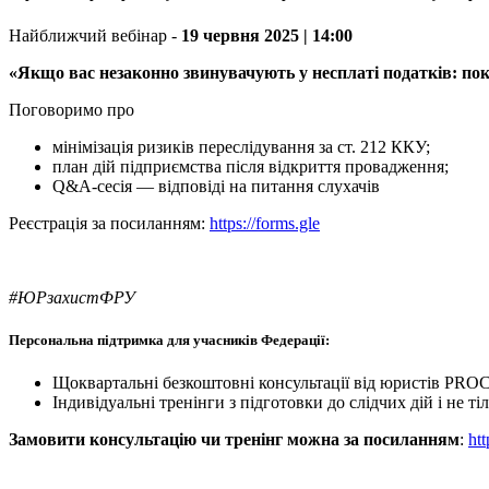
Найближчий вебінар -
19 червня 2025 | 14:00
«Якщо вас незаконно звинувачують у несплаті податків: по
Поговоримо про
мінімізація ризиків переслідування за ст. 212 ККУ;
план дій підприємства після відкриття провадження;
Q&A-сесія — відповіді на питання слухачів
Реєстрація за посиланням:
https://forms.gle
#ЮРзахистФРУ
Персональна підтримка для учасників Федерації:
Щоквартальні безкоштовні консультації від юристів PR
Індивідуальні тренінги з підготовки до слідчих дій і не ті
Замовити консультацію чи тренінг можна за посиланням
:
htt