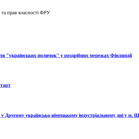
у та прав власності ФРУ
ля "українських поличок" у роздрібних мережах Фінляндії
тгарт
і у Другому українсько-німецькому індустріальному дні у м. 