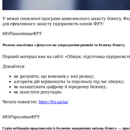
У межах оновленої програми комплексного захисту бізнесу, Фед
для ефективного захисту підприємств-членів ФРУ:
#ЮРаналітикаФРУ
Фахова аналітика з фокусом на упередження ризиків та безпеку бізнесу.
Перший матеріал вже на сайті: «Обшук: підготовка підприємств
Дізнайтеся:
як зрозуміти, що компанія у зоні ризику;
алгоритм дій керівництва та персоналу під час обшуку;
як налаштувати цифрову й юридичну безпеку;
як захистити репутацію.
Читати повністю:
https://fru.ua/ua/
#ЮРпросвітаФРУ
Серія вебінарів-практикумів із болючих юридичних питань бізнесу — прост