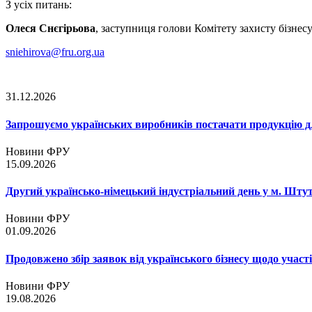
З усіх питань:
Олеся Снєгірьова
, заступниця голови Комітету захисту бізнес
sniehirova@fru.org.ua
31.12.2026
Запрошуємо українських виробників постачати продукцію д
Новини ФРУ
15.09.2026
Другий українсько-німецький індустріальний день у м. Шту
Новини ФРУ
01.09.2026
Продовжено збір заявок від українського бізнесу щодо участ
Новини ФРУ
19.08.2026