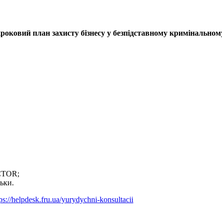
кроковий план захисту бізнесу у безпідставному кримінально
OCTOR;
льки.
ps://helpdesk.fru.ua/yurydychni-konsultacii