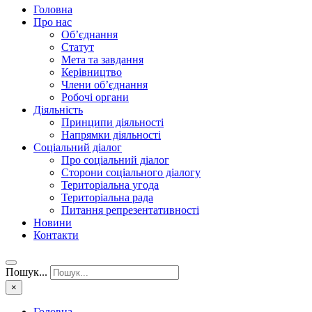
Головна
Про нас
Об’єднання
Статут
Мета та завдання
Керівництво
Члени об’єднання
Робочі органи
Діяльність
Принципи діяльності
Напрямки діяльності
Соціальний діалог
Про соціальний діалог
Сторони соціального діалогу
Територіальна угода
Територіальна рада
Питання репрезентативності
Новини
Контакти
Пошук...
×
Головна