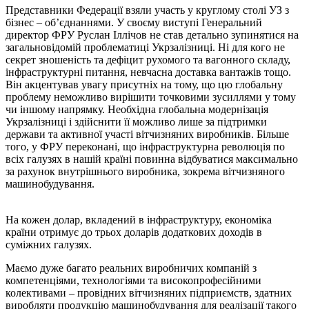
Представники Федерації взяли участь у круглому столі УЗ з
бізнес – об’єднаннями. У своєму виступі Генеральний
директор ФРУ Руслан Іллічов не став детально зупинятися на
загальновідомій проблематиці Укрзалізниці. Ні для кого не
секрет зношеність та дефіцит рухомого та вагонного складу,
інфраструктурні питання, невчасна доставка вантажів тощо.
Він акцентував увагу присутніх на тому, що цю глобальну
проблему неможливо вирішити точковими зусиллями у тому
чи іншому напрямку. Необхідна глобальна модернізація
Укрзалізниці і здійснити її можливо лише за підтримки
держави та активної участі вітчизняних виробників. Більше
того, у ФРУ переконані, що інфраструктурна революція по
всіх галузях в нашій країні повинна відбуватися максимально
за рахунок внутрішнього виробника, зокрема вітчизняного
машинобудування.
На кожен долар, вкладений в інфраструктуру, економіка
країни отримує до трьох доларів додаткових доходів в
суміжних галузях.
Маємо дуже багато реальних виробничих компаній з
компетенціями, технологіями та високопрофесійними
колективами – провідних вітчизняних підприємств, здатних
виробляти продукцію машинобудування для реалізації такого