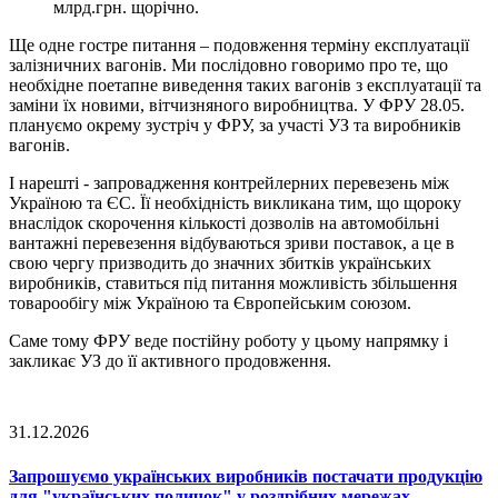
млрд.грн. щорічно.
Ще одне гостре питання – подовження терміну експлуатації
залізничних вагонів. Ми послідовно говоримо про те, що
необхідне поетапне виведення таких вагонів з експлуатації та
заміни їх новими, вітчизняного виробництва. У ФРУ 28.05.
плануємо окрему зустріч у ФРУ, за участі УЗ та виробників
вагонів.
І нарешті - запровадження контрейлерних перевезень між
Україною та ЄС. Її необхідність викликана тим, що щороку
внаслідок скорочення кількості дозволів на автомобільні
вантажні перевезення відбуваються зриви поставок, а це в
свою чергу призводить до значних збитків українських
виробників, ставиться під питання можливість збільшення
товарообігу між Україною та Європейським союзом.
Саме тому ФРУ веде постійну роботу у цьому напрямку і
закликає УЗ до її активного продовження.
31.12.2026
Запрошуємо українських виробників постачати продукцію
для "українських поличок" у роздрібних мережах