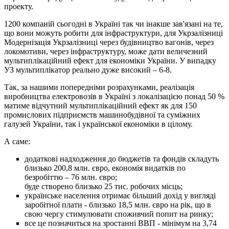
проекту.
1200 компаній сьогодні в Україні так чи інакше зав'язані на те,
що вони можуть робити для інфраструктури, для Укрзалізниці
Модернізація Укрзалізниці через будівництво вагонів, через
локомотиви, через інфраструктуру, може дати величезний
мультиплікаційний ефект для економіки України. У випадку
УЗ мультиплікатор реально дуже високий – 6-8.
Так, за нашими попередніми розрахунками, реалізація
виробництва електровозів в Україні з локалізацією понад 50 %
матиме відчутний мультиплікаційний ефект як для 150
промислових підприємств машинобудівної та суміжних
галузей України, так і української економіки в цілому.
А саме:
додаткові надходження до бюджетів та фондів складуть
близько 200,8 млн. євро, економія видатків по
безробіттю – 76 млн. євро;
буде створено близько 25 тис. робочих місць;
українське населення отримає більший дохід у вигляді
заробітної плати - близько 18,5 млн. євро на рік, що в
свою чергу стимулювати споживчий попит на ринку;
все це позначиться на зростанні ВВП - мінімум на 3,74