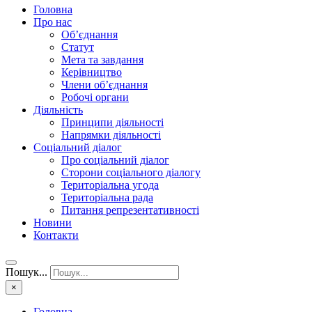
Головна
Про нас
Об’єднання
Статут
Мета та завдання
Керівництво
Члени об’єднання
Робочі органи
Діяльність
Принципи діяльності
Напрямки діяльності
Соціальний діалог
Про соціальний діалог
Сторони соціального діалогу
Територіальна угода
Територіальна рада
Питання репрезентативності
Новини
Контакти
Пошук...
×
Головна