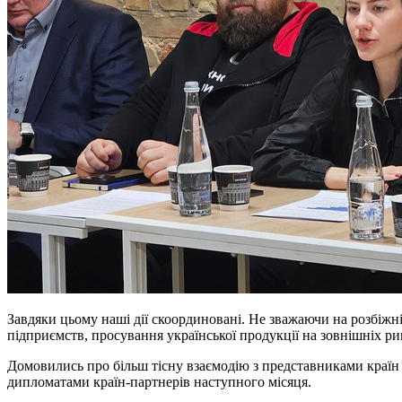
Завдяки цьому наші дії скоординовані. Не зважаючи на розбіжні
підприємств, просування української продукції на зовнішніх ри
Домовились про більш тісну взаємодію з представниками країн п
дипломатами країн-партнерів наступного місяця.