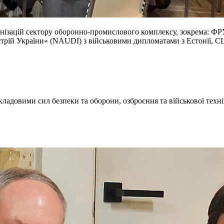
ганізацій сектору оборонно-промислового комплексу, зокрема: Ф
стрій України» (NAUDI) з військовими дипломатами з Естонії, С
кладовими сил безпеки та оборони, озброєння та військової техн