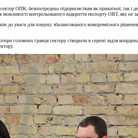
 сектор ОПК, безпосередньо підприємствам як приватної, так і 
ж можливості контрольованого відкриття експорту ОВТ, яке не з
зяли до уваги для пошуку збалансованого компромісного рішення
чотири головних гравця сектору створили в серпні задля координ
ектору.