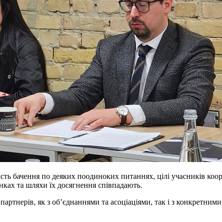
сть бачення по деяких поодиноких питаннях, цілі учасників коор
нках та шляхи їх досягнення співпадають.
артнерів, як з об’єднаннями та асоціаціями, так і з конкретним