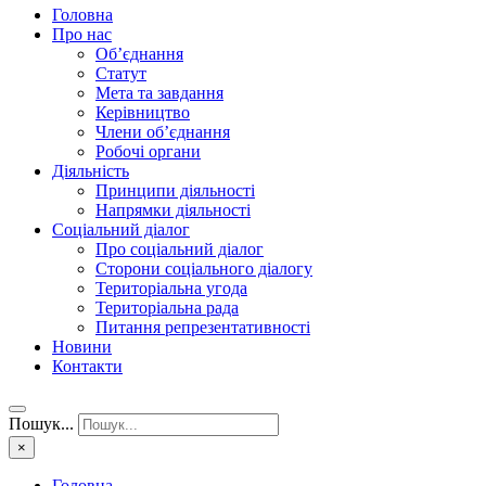
Головна
Про нас
Об’єднання
Статут
Мета та завдання
Керівництво
Члени об’єднання
Робочі органи
Діяльність
Принципи діяльності
Напрямки діяльності
Соціальний діалог
Про соціальний діалог
Сторони соціального діалогу
Територіальна угода
Територіальна рада
Питання репрезентативності
Новини
Контакти
Пошук...
×
Головна