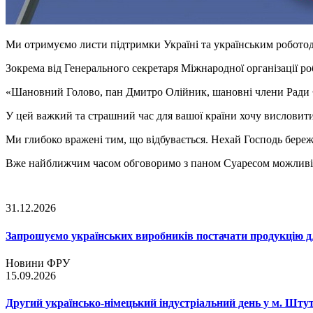
Ми отримуємо листи підтримки Україні та українським роботод
Зокрема від Генерального секретаря Міжнародної організації ро
«Шановний Голово, пан Дмитро Олійник, шановні члени Ради
У цей важкий та страшний час для вашої країни хочу висловити
Ми глибоко вражені тим, що відбувається. Нехай Господь бере
Вже найближчим часом обговоримо з паном Суаресом можливі сп
31.12.2026
Запрошуємо українських виробників постачати продукцію д
Новини ФРУ
15.09.2026
Другий українсько-німецький індустріальний день у м. Шту