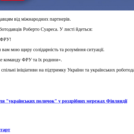
авцям від міжнародних партнерів.
ботодавців Роберто Суареса. У листі йдеться:
 ФРУ!
 вам мою щиру солідарність та розуміння ситуації.
же команду ФРУ та їх родини».
ільні ініціативи на підтримку України та українських роботода
ля "українських поличок" у роздрібних мережах Фінляндії
тгарт