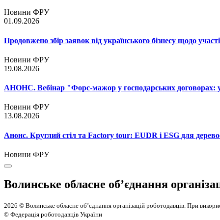
Новини ФРУ
01.09.2026
Продовжено збір заявок від українського бізнесу щодо участ
Новини ФРУ
19.08.2026
АНОНС. Вебінар "Форс-мажор у господарських договорах: ум
Новини ФРУ
13.08.2026
Анонс. Круглий стіл та Factory tour: EUDR і ESG для дерево
Новини ФРУ
Волинське обласне об’єднання організа
2026 © Волинське обласне об’єднання організацій роботодавців. При викорис
© Федерація роботодавців України