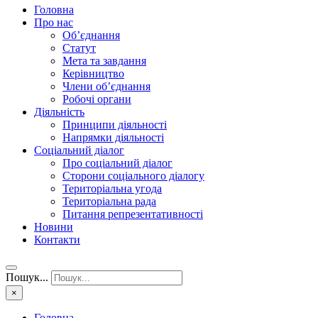
Головна
Про нас
Об’єднання
Статут
Мета та завдання
Керівництво
Члени об’єднання
Робочі органи
Діяльність
Принципи діяльності
Напрямки діяльності
Соціальний діалог
Про соціальний діалог
Сторони соціального діалогу
Територіальна угода
Територіальна рада
Питання репрезентативності
Новини
Контакти
Пошук...
×
Головна