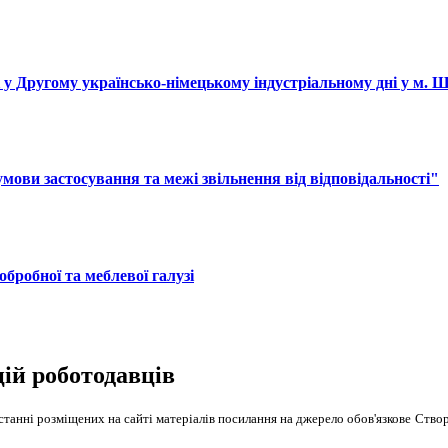
і у Другому українсько-німецькому індустріальному дні у м. 
ови застосування та межі звільнення від відповідальності"
обробної та меблевої галузі
цій роботодавців
танні розміщених на сайті матеріалів посилання на джерело обов'язкове
Створ