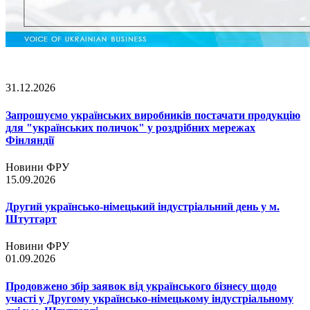
31.12.2026
Запрошуємо українських виробників постачати продукцію
для "українських поличок" у роздрібних мережах
Фінляндії
Новини ФРУ
15.09.2026
Другий українсько-німецький індустріальний день у м.
Штутгарт
Новини ФРУ
01.09.2026
Продовжено збір заявок від українського бізнесу щодо
участі у Другому українсько-німецькому індустріальному