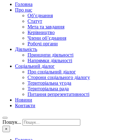
Головна
Про нас
Об’єднання
Статут
Мета та завдання
Керівництво
Члени об’єднання
Робочі органи
Діяльність
Принципи діяльності
Напрямки діяльності
Соціальний діалог
Про соціальний діалог
Сторони соціального діалогу
Територіальна угода
Територіальна рада
Питання репрезентативності
Новини
Контакти
Пошук...
×
Головна