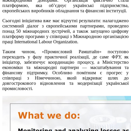
міжнародними донорами. Організація фактично стала
платформою, яка об’єднує українські підприємства,
європейських виробників обладнання та фінансові інституції.
Сьогодні ініціатива вже має відчутні результати: налагоджено
системний діалог з європейськими партнерами, проведено
понад 50 міжнародних зустрічей, а також запущено цифрову
платформу програми у співпраці з Міжнародною організацією
праці International Labour Organization.
Таким чином, «Промисловий Рамштайн» поступово
переходить у фазу практичної реалізації, де саме ФРУ, як
ініціатор, забезпечує координацію процесу, а Міністерство
економіки та міжнародні партнери — масштабування та
фінансову підтримку. Особливо помітним є прогрес у
співпраці з Німеччиною, який відкриває шлях до
довгострокового відновлення та модернізації української
промисловості.