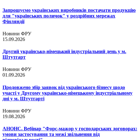
Запрошуємо українських виробників постачати продукцію
для "українських поличок" у роздрібних мережах
Фінляндії
Новини ФРУ
15.09.2026
Другий українсько-німецький індустріальний день у м.
Штутгарт
Новини ФРУ
01.09.2026
Продовжено збір заявок від українського бізнесу щодо
участі у Другому українсько-німецькому індустріальному
дні у м. Штутгарті
Новини ФРУ
19.08.2026
АНОНС. Вебінар "Форс-мажор у господарських договорах:
умови застосування та межі звільнення від
відповідальності"