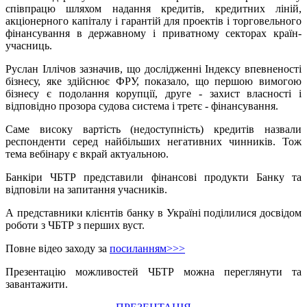
співпрацю шляхом надання кредитів, кредитних ліній,
акціонерного капіталу і гарантій для проектів і торговельного
фінансування в державному і приватному секторах країн-
учасниць.
Руслан Іллічов зазначив, що дослідженні Індексу впевненості
бізнесу, яке здійснює ФРУ, показало, що першою вимогою
бізнесу є подолання корупції, друге - захист власності і
відповідно прозора судова система і третє - фінансування.
Саме високу вартість (недоступність) кредитів назвали
респонденти серед найбільших негативних чинників. Тож
тема вебінару є вкрай актуальною.
Банкіри ЧБТР представили фінансові продукти Банку та
відповіли на запитання учасників.
А представники клієнтів банку в Україні поділилися досвідом
роботи з ЧБТР з перших вуст.
Повне відео заходу за
посиланням>>>
Презентацію можливостей ЧБТР можна переглянути та
завантажити.