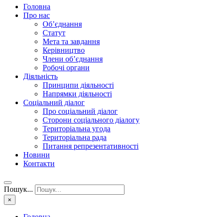
Головна
Про нас
Об’єднання
Статут
Мета та завдання
Керівництво
Члени об’єднання
Робочі органи
Діяльність
Принципи діяльності
Напрямки діяльності
Соціальний діалог
Про соціальний діалог
Сторони соціального діалогу
Територіальна угода
Територіальна рада
Питання репрезентативності
Новини
Контакти
Пошук...
×
Головна