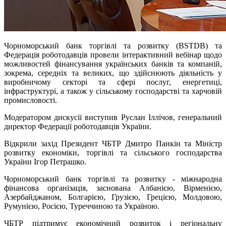
Чорноморський банк торгівлі та розвитку (BSTDB) та
Федерація роботодавців провели інтерактивний вебінар щодо
можливостей фінансування українських банків та компаній,
зокрема, середніх та великих, що здійснюють діяльність у
виробничому секторі та сфері послуг, енергетиці,
інфраструктурі, а також у сільському господарстві та харчовій
промисловості.
Модератором дискусії виступив Руслан Іллічов, генеральний
директор Федерації роботодавців України.
Відкрили захід Президент ЧБТР Дмитро Панкін та Міністр
розвитку економіки, торгівлі та сільського господарства
України Ігор Петрашко.
Чорноморський банк торгівлі та розвитку - міжнародна
фінансова організація, заснована Албанією, Вірменією,
Азербайджаном, Болгарією, Грузією, Грецією, Молдовою,
Румунією, Росією, Туреччиною та Україною.
ЧБТР підтримує економічний розвиток і регіональну