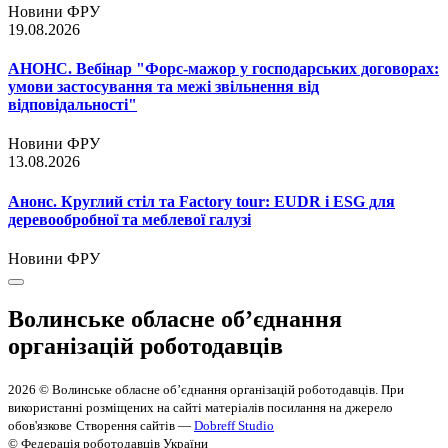
Новини ФРУ
19.08.2026
АНОНС. Вебінар "Форс-мажор у господарських договорах:
умови застосування та межі звільнення від
відповідальності"
Новини ФРУ
13.08.2026
Анонс. Круглий стіл та Factory tour: EUDR і ESG для
деревообробної та меблевої галузі
Новини ФРУ
Волинське обласне об’єднання
організацій роботодавців
2026 © Волинське обласне об’єднання організацій роботодавців. При
використанні розміщених на сайті матеріалів посилання на джерело
обов'язкове
Створення сайтів —
Dobreff Studio
© Федерація роботодавців України