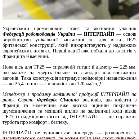
Український промисловий гігант та активний учасник
Федерації роботодавців України
—
ІНТЕРПАЙП
— освоїв
виробництво унікальної вантажної осі для візка TF25
британської конструкції, який використовують у надважких
європейських потягах. Перші партії вже поїхали до клієнтів у
Франції та Німеччині.
Нова вісь для TF25 — справжній титан: її діаметр — 225 мм,
що майже на чверть більше за стандарт для вантажних
вагонів. Така конструкція витримує неймовірні навантаження
— до 25,4 тонни — і швидкість до 120 км/год!
Менеджер з продажу залізничної продукції ІНТЕРПАЙП на
ринок Європи
Фредерік Сімонно
розповів, що клієнти з
Франції та Німеччини вже високо оцінили покращене
шумозниження та менший вплив на залізничні колії візків
TF25 із надміцною віссю від ІНТЕРПАЙП — це справжня
турбота про комфорт і безпеку.
ІНТЕРПАЙП не зупиняється: попереду — розширення у
пасажирському сегменті, де кожен поїзд має свою унікальну