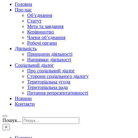
Головна
Про нас
Об’єднання
Статут
Мета та завдання
Керівництво
Члени об’єднання
Робочі органи
Діяльність
Принципи діяльності
Напрямки діяльності
Соціальний діалог
Про соціальний діалог
Сторони соціального діалогу
Територіальна угода
Територіальна рада
Питання репрезентативності
Новини
Контакти
Пошук...
×
Головна