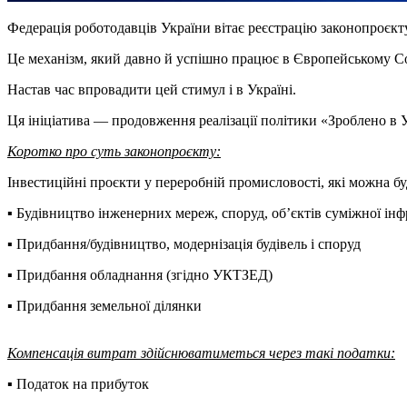
Федерація роботодавців України вітає реєстрацію законопроєкт
Це механізм, який давно й успішно працює в Європейському С
Настав час впровадити цей стимул і в Україні.
Ця ініціатива — продовження реалізації політики «Зроблено в У
Коротко про суть законопроєкту:
Інвестиційні проєкти у переробній промисловості, які можна б
▪️ Будівництво інженерних мереж, споруд, об’єктів суміжної ін
▪️ Придбання/будівництво, модернізація будівель і споруд
▪️ Придбання обладнання (згідно УКТЗЕД)
▪️ Придбання земельної ділянки
Компенсація витрат здійснюватиметься через такі податки:
▪️ Податок на прибуток