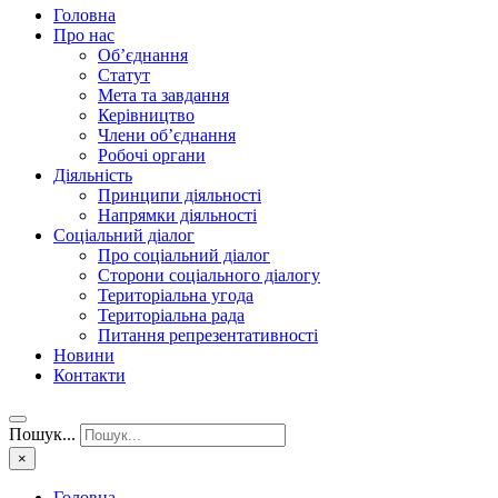
Головна
Про нас
Об’єднання
Статут
Мета та завдання
Керівництво
Члени об’єднання
Робочі органи
Діяльність
Принципи діяльності
Напрямки діяльності
Соціальний діалог
Про соціальний діалог
Сторони соціального діалогу
Територіальна угода
Територіальна рада
Питання репрезентативності
Новини
Контакти
Пошук...
×
Головна