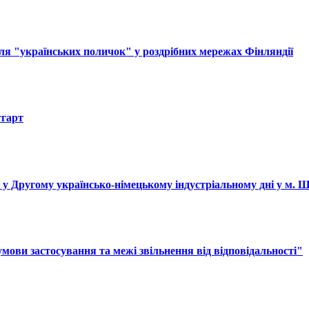
ля "українських поличок" у роздрібних мережах Фінляндії
тгарт
і у Другому українсько-німецькому індустріальному дні у м. 
ови застосування та межі звільнення від відповідальності"