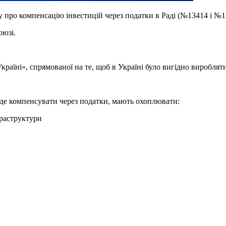
у про компенсацію інвестицій через податки в Раді (№13414 і №1
оюзі.
країні», спрямованої на те, щоб в Україні було вигідно виробляти
уде компенсувати через податки, мають охоплювати:
фраструктури