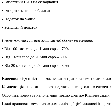
▪️ Імпортний ПДВ на обладнання
▪️ Імпортне мито на обладнання
▪️ Податок на майно
▪️ Земельний податок
Рівень компенсації залежатиме від обсягу інвестицій:
▪️ Від 100 тис. євро до 1 млн євро – 70%
▪️ Від 1 млн євро до 20 млн євро – 50%
▪️ Від 20 млн євро до 50 млн євро – 30%
Ключова відмінність
— компенсація працюватиме не лише для 
Компенсація інвестицій через податки стане ще одним елемент
Особлива подяка за наполегливу працю Дмитро Кисилевський Д
І далі працюватимемо разом для реалізації цієї важливої ініціат