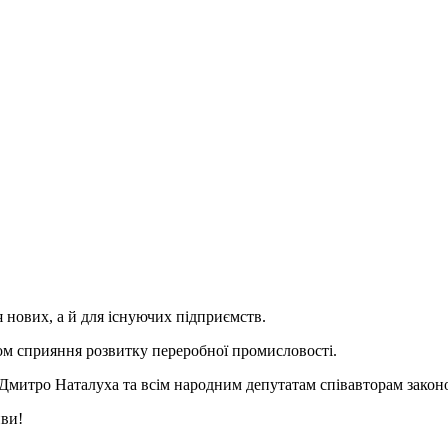
нових, а й для існуючих підприємств.
ом сприяння розвитку переробної промисловості.
митро Наталуха та всім народним депутатам співавторам закон
иви!