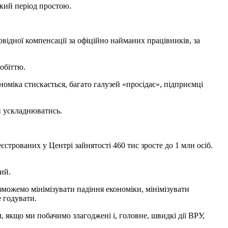
икий період простою.
відної компенсації за офіційно найманих працівників, за
обіттю.
номіка стискається, багато галузей «просідає», підприємці
и ускладнюватись.
єстрованих у Центрі зайнятості 460 тис зросте до 1 млн осіб.
ий.
зможемо мінімізувати падіння економіки, мінімізувати
е годувати.
 якщо ми побачимо злагоджені і, головне, швидкі дії ВРУ,