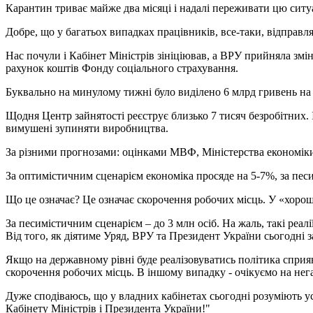
Карантин триває майже два місяці і надалі переживати цю ситу
Добре, що у багатьох випадках працівників, все-таки, відправля
Нас почули і Кабінет Міністрів зініціював, а ВРУ прийняла змі
рахунок коштів Фонду соціального страхування.
Буквально на минулому тижні було виділено 6 млрд гривень на 
Щодня Центр зайнятості реєструє близько 7 тисяч безробітних. 
вимушені зупиняти виробництва.
За різними прогнозами: оцінками МВФ, Міністерства економіки 
За оптимістичним сценарієм економіка просяде на 5-7%, за пес
Що це означає? Це означає скорочення робочих місць. У «хорошом
За песимістичним сценарієм – до 3 млн осіб. На жаль, такі реалії
Від того, як діятиме Уряд, ВРУ та Президент України сьогодні 
Якщо на державному рівні буде реалізовуватись політика сприян
скорочення робочих місць. В іншому випадку - очікуємо на нега
Дуже сподіваюсь, що у владних кабінетах сьогодні розуміють у
Кабінету Міністрів і Президента України!"