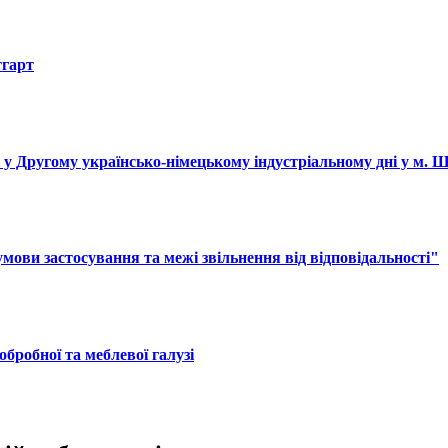
тгарт
і у Другому українсько-німецькому індустріальному дні у м. 
ови застосування та межі звільнення від відповідальності"
обробної та меблевої галузі