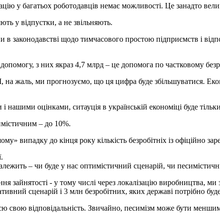
ацію у багатьох роботодавців немає можливості. Це занадто вел
ють у відпустки, а не звільняють.
ни в законодавстві щодо тимчасового простою підприємств і відпо
допомогу, з них якраз 4,7 млрд – це допомога по частковому безр
І, на жаль, ми прогнозуємо, що ця цифра буде збільшуватися. Еко
і нашими оцінками, ситауція в українській економіці буде тільк
имістичним – до 10%.
у» випадку до кінця року кількість безробітніх із офіційно заре
.
залежить – чи буде у нас оптимістичний сценарій, чи песимістичн
ня зайнятості - у тому числі через локалізацію виробництва, ми 
тивний сценарій і 3 млн безробітних, яких державі потрібно буд
сю свою відповідальність. Звичайно, песимізм може бути меншим,