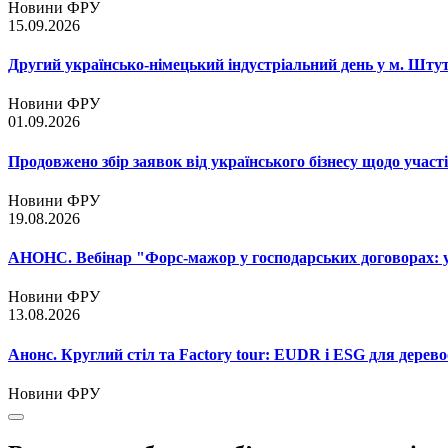
Новини ФРУ
15.09.2026
Другий українсько-німецький індустріальний день у м. Шту
Новини ФРУ
01.09.2026
Продовжено збір заявок від українського бізнесу щодо участ
Новини ФРУ
19.08.2026
АНОНС. Вебінар "Форс-мажор у господарських договорах: ум
Новини ФРУ
13.08.2026
Анонс. Круглий стіл та Factory tour: EUDR і ESG для дерево
Новини ФРУ