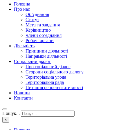
Головна
Про нас
Об’єднання
Статут
Мета та завдання
Керівництво
Члени об’єднання
Робочі органи
Діяльність
Принципи діяльності
Напрямки діяльності
Соціальний діалог
Про соціальний діалог
Сторони соціального діалогу
Територіальна угода
Територіальна рада
Питання репрезентативності
Новини
Контакти
Пошук...
×
Головна