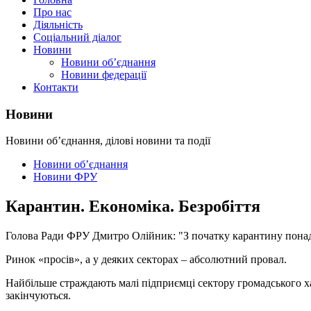
Про нас
Діяльність
Соціальний діалог
Новини
Новини об’єднання
Новини федерації
Контакти
Новини
Новини об’єднання, ділові новини та події
Новини об’єднання
Новини ФРУ
Карантин. Економіка. Безробіття
Голова Ради ФРУ Дмитро Олійник: "З початку карантину понад 
Ринок «просів», а у деяких секторах – абсолютний провал.
Найбільше страждають малі підприємці сектору громадського хар
закінчуються.