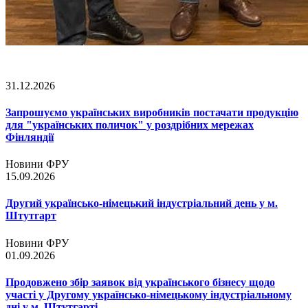
31.12.2026
Запрошуємо українських виробників постачати продукцію
для "українських поличок" у роздрібних мережах
Фінляндії
Новини ФРУ
15.09.2026
Другий українсько-німецький індустріальний день у м.
Штутгарт
Новини ФРУ
01.09.2026
Продовжено збір заявок від українського бізнесу щодо
участі у Другому українсько-німецькому індустріальному
дні у м. Штутгарті