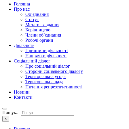
Головна
Про нас
Об’єднання
Статут
Мета та завдання
Керівництво
Члени об’єднання
Робочі органи
Діяльність
Принципи діяльності
Напрямки діяльності
Соціальний діалог
Про соціальний діалог
Сторони соціального діалогу
Територіальна угода
Територіальна рада
Питання репрезентативності
Новини
Контакти
Пошук...
×
Головна