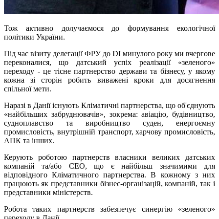
Тож активно долучаємося до формування екологічної
політики України.
Під час візиту делегації ФРУ до DI минулого року ми вчергове
переконалися, що датський успіх реалізації «зеленого»
переходу - це тісне партнерство держави та бізнесу, у якому
кожна зі сторін робить виважені кроки для досягнення
спільної мети.
Наразі в Данії існують Кліматичні партнерства, що об'єднують
«найбільших забруднювачів», зокрема: авіацію, будівництво,
судноплавство та виробництво суден, енергоємну
промисловість, внутрішній транспорт, харчову промисловість,
АПК та інших.
Керують роботою партнерств власники великих датських
компаній та/або СЕО, що є найбільш значимими для
відповідного Кліматичного партнерства. В кожному з них
працюють як представники бізнес-організацій, компаній, так і
представники міністерств.
Робота таких партнерств забезпечує синергію «зеленого»
переходу в Данії.