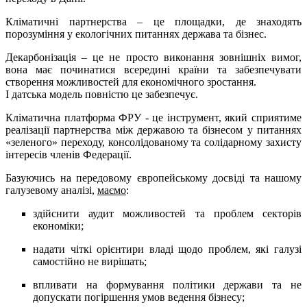
Кліматичні партнерства – це площадки, де знаходять
порозуміння у екологічних питаннях держава та бізнес.
Декарбонізація – це не просто виконання зовнішніх вимог,
вона має починатися всередині країни та забезпечувати
створення можливостей для економічного зростання.
І датська модель повністю це забезпечує.
Кліматична платформа ФРУ - це інструмент, який сприятиме
реалізації партнерства між державою та бізнесом у питаннях
«зеленого» переходу, консолідованому та солідарному захисту
інтересів членів Федерації.
Базуючись на передовому європейському досвіді та нашому
галузевому аналізі,
маємо
:
здійснити аудит можливостей та проблем секторів
економіки;
надати чіткі орієнтири владі щодо проблем, які галузі
самостійно не вирішать;
впливати на формування політики держави та не
допускати погіршення умов ведення бізнесу;