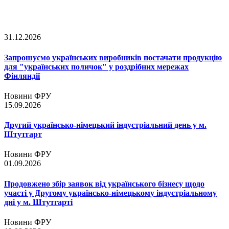
31.12.2026
Запрошуємо українських виробників постачати продукцію
для "українських поличок" у роздрібних мережах
Фінляндії
Новини ФРУ
15.09.2026
Другий українсько-німецький індустріальний день у м.
Штутгарт
Новини ФРУ
01.09.2026
Продовжено збір заявок від українського бізнесу щодо
участі у Другому українсько-німецькому індустріальному
дні у м. Штутгарті
Новини ФРУ