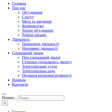
Головна
Про нас
Об’єднання
Статут
Мета та завдання
Керівництво
Члени об’єднання
Робочі органи
Діяльність
Принципи діяльності
Напрямки діяльності
Соціальний діалог
Про соціальний діалог
Сторони соціального діалогу
Територіальна угода
Територіальна рада
Питання репрезентативності
Новини
Контакти
Пошук...
×
Головна