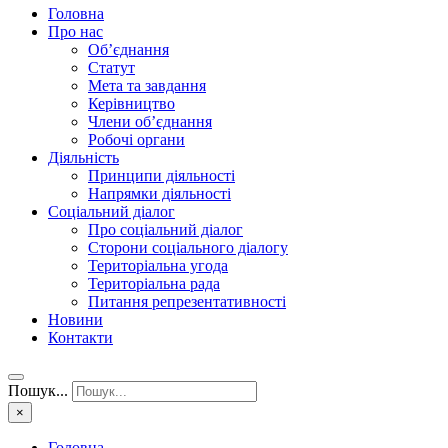
Головна
Про нас
Об’єднання
Статут
Мета та завдання
Керівництво
Члени об’єднання
Робочі органи
Діяльність
Принципи діяльності
Напрямки діяльності
Соціальний діалог
Про соціальний діалог
Сторони соціального діалогу
Територіальна угода
Територіальна рада
Питання репрезентативності
Новини
Контакти
Пошук...
×
Головна