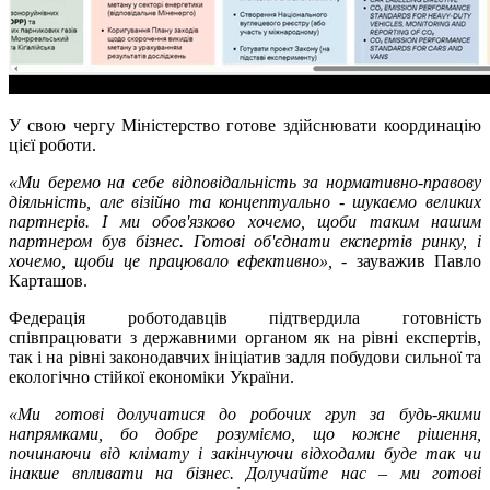
У свою чергу Міністерство готове здійснювати координацію
цієї роботи.
«Ми беремо на себе відповідальність за нормативно-правову
діяльність, але візійно та концептуально - шукаємо великих
партнерів. І ми обов'язково хочемо, щоби таким нашим
партнером був бізнес. Готові об'єднати експертів ринку, і
хочемо, щоби це працювало ефективно»,
- зауважив Павло
Карташов.
Федерація роботодавців підтвердила готовність
співпрацювати з державними органом як на рівні експертів,
так і на рівні законодавчих ініціатив задля побудови сильної та
екологічно стійкої економіки України.
«Ми готові долучатися до робочих груп за будь-якими
напрямками, бо добре розуміємо, що кожне рішення,
починаючи від клімату і закінчуючи відходами буде так чи
інакше впливати на бізнес. Долучайте нас – ми готові