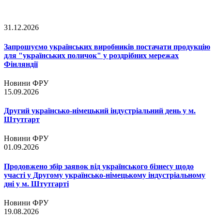
31.12.2026
Запрошуємо українських виробників постачати продукцію
для "українських поличок" у роздрібних мережах
Фінляндії
Новини ФРУ
15.09.2026
Другий українсько-німецький індустріальний день у м.
Штутгарт
Новини ФРУ
01.09.2026
Продовжено збір заявок від українського бізнесу щодо
участі у Другому українсько-німецькому індустріальному
дні у м. Штутгарті
Новини ФРУ
19.08.2026