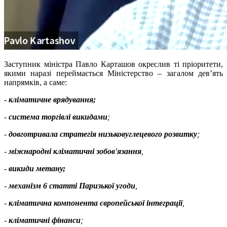
Заступник міністра Павло Карташов окреслив ті пріоритети,
якими наразі переймається Міністерство – загалом дев’ять
напрямків, а саме:
-
кліматичне врядування;
-
система торгівлі викидами
;
-
довготривала стратегія низьковуглецевого розвитку
;
-
міжнародні кліматичні зобов'язання
,
-
викиди метану;
-
механізм 6 статті Паризької угоди
,
-
кліматична компонента європейської інтеграції
,
-
кліматичні фінанси
;