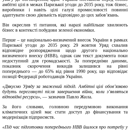
амбітні цілі в межах Паризької угоди до 2035 року, тож бізнес,
виробники і навіть цілі галузі промисловості повинні
адаптувати свою діяльність відповідно до цих забов’язань.
Він окреслив ті питання, які наразі найбільше хвилюють
бізнес в контексті побудови зеленої економіки.
Перше – це національно-визначений внесок України в рамках
Паризької угоди до 2035 року. 29 жовтня Уряд схвалив
відповідне розпорядження щодо другого національно
визначеного внеску (НВВ), однак сам текст документа поки
недоступний для громадськості. За попередніми даними,
показник скорочення викидів залишився на рівні
попереднього — до 65% від рівня 1990 року, що відповідає
позиції Федерації роботодавців України.
«Дякуємо
У
ряду за зважений підхід. Амбітні цілі обов’язково
будуть переглянуті після завершення війни, коли з’являться
відповідні ресурси»
, — зазначив Павло Жила.
За його словами, головною передумовою виконання
кліматичних цілей має стати доступ до фінансування та
модернізація підприємств.
«Під час підготовки попереднього НВВ йшлося про потребу у