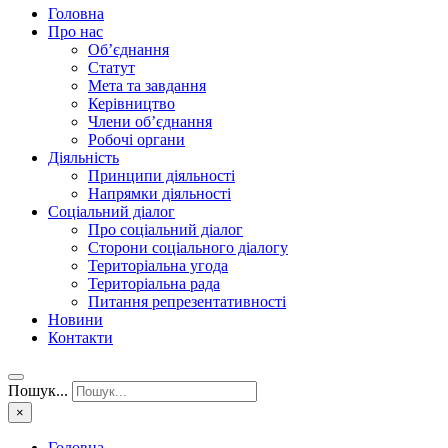
Головна
Про нас
Об’єднання
Статут
Мета та завдання
Керівництво
Члени об’єднання
Робочі органи
Діяльність
Принципи діяльності
Напрямки діяльності
Соціальний діалог
Про соціальний діалог
Сторони соціального діалогу
Територіальна угода
Територіальна рада
Питання репрезентативності
Новини
Контакти
Пошук...
×
Головна