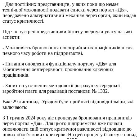
- Для постійних представництв, у яких поки що немає
технічної можливості подавати списки через портал «Дія»,
передбачено альтернативний механізм через орган, який надав
статус критичності.
Під час зустрічі представники бізнесу звернули увагу на такі
аспекти:
- Можливість бронювання новоприйнятих працівників після
певного часу роботи на підприємстві.
- Питання оновлення функціоналу порталу «Дія» для
забезпечення безперервності бронювання ключових
працівників.
- Запит на уточнення методології розрахунку середньої
заробітної плати для реалізації постанови № 1332.
Вже 29 листопада Урядом були прийняті відповідні зміни, які
включають:
З 1 грудня 2024 року діє процедура бронювання працівників
через портал «Дія». Для цього підприємства вже почали
оновлювати свій статус критичної важливості відповідно до
нових обов’язкових критеріїв. На цей процес у бізнесу є понад