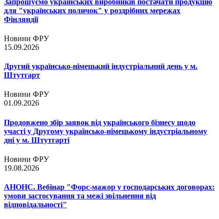
Запрошуємо українських виробників постачати продукцію
для "українських поличок" у роздрібних мережах
Фінляндії
Новини ФРУ
15.09.2026
Другий українсько-німецький індустріальний день у м.
Штутгарт
Новини ФРУ
01.09.2026
Продовжено збір заявок від українського бізнесу щодо
участі у Другому українсько-німецькому індустріальному
дні у м. Штутгарті
Новини ФРУ
19.08.2026
АНОНС. Вебінар "Форс-мажор у господарських договорах:
умови застосування та межі звільнення від
відповідальності"