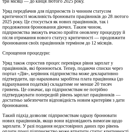
три місяці — до кінця лютого 2025 року.
Уряд передбачив для підприємств із чинним статусом
критичності можливість бронювати працівників до 28 лютого
2025 року. Це стосується як нових працівників, так і
продовження бронювання діючих. Таким чином,
підприємства зможуть вчасно пройти оновлену процедуру й
після отримання нового статусу критичності — продовжити
бронювання своїх працівників терміном до 12 місяців.
Спрощення процедури:
Уряд також спростив процес перевірки рівня зарплат у
працівників, які бронюються. Тепер, подаючи списки через
портал «Дія», керівник підприємства може декларативно
підтвердити, що нарахована заробітна плата працівника (до
відрахування податків) складатиме не менше 20 тисяч
гривень. Це означає, що підприємствам не потрібно
підтверджувати попередній рівень зарплат працівників —
достатньо забезпечити відповідність новим критеріям з дати
бронювання.
Такий підхід дозволяє підприємствам одразу бронювати
нових працівників, якщо вони відповідають вимогам щодо
зарплати. У разі подання недостовірних даних про рівень
оплати праці підприємство може втратити статус критичності