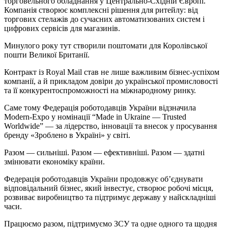
торговельного обладнання у Центрально-Східній Європі.
Компанія створює комплексні рішення для ритейлу: від
торгових стелажів до сучасних автоматизованих систем і
цифрових сервісів для магазинів.
Минулого року тут створили поштомати для Королівської
пошти Великої Британії.
Контракт із Royal Mail став не лише важливим бізнес-успіхом
компанії, а й прикладом довіри до української промисловості
та її конкурентоспроможності на міжнародному ринку.
Саме тому Федерація роботодавців України відзначила
Modern-Expo у номінації “Made in Ukraine — Trusted
Worldwide” — за лідерство, інновації та внесок у просування
бренду «Зроблено в Україні» у світі.
Разом — сильніші. Разом — ефективніші. Разом — здатні
змінювати економіку країни.
Федерація роботодавців України продовжує об’єднувати
відповідальний бізнес, який інвестує, створює робочі місця,
розвиває виробництво та підтримує державу у найскладніші
часи.
Працюємо разом, підтримуємо ЗСУ та одне одного та щодня