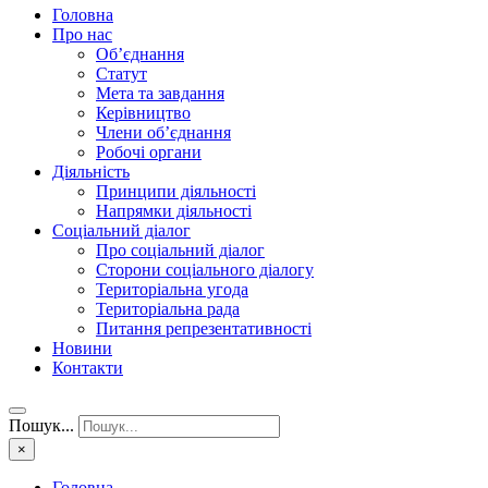
Головна
Про нас
Об’єднання
Статут
Мета та завдання
Керівництво
Члени об’єднання
Робочі органи
Діяльність
Принципи діяльності
Напрямки діяльності
Соціальний діалог
Про соціальний діалог
Сторони соціального діалогу
Територіальна угода
Територіальна рада
Питання репрезентативності
Новини
Контакти
Пошук...
×
Головна