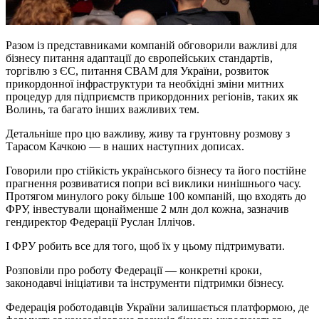
Разом із представниками компаній обговорили важливі для
бізнесу питання адаптації до європейських стандартів,
торгівлю з ЄС, питання СВАМ для України, розвиток
прикордонної інфраструктури та необхідні зміни митних
процедур для підприємств прикордонних регіонів, таких як
Волинь, та багато інших важливих тем.
Детальніше про цю важливу, живу та грунтовну розмову з
Тарасом Качкою — в наших наступних дописах.
Говорили про стійкість українського бізнесу та його постійне
прагнення розвиватися попри всі виклики нинішнього часу.
Протягом минулого року більше 100 компаній, що входять до
ФРУ, інвестували щонайменше 2 млн дол кожна, зазначив
гендиректор Федерації Руслан Іллічов.
І ФРУ робить все для того, щоб їх у цьому підтримувати.
Розповіли про роботу Федерації — конкретні кроки,
законодавчі ініціативи та інструменти підтримки бізнесу.
Федерація роботодавців України залишається платформою, де