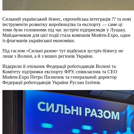
Сильний український бізнес, європейська інтеграція ?? та нові
інструменти розвитку виробництва та експорту — саме ці
теми були головними під час зустрічі підприємців у Луцьку.
Майданчиком для цієї події стала компанія Modern-Expo, один
із флагманів української економіки.
Під гаслом «Сильні разом» тут відбулася зустріч бізнесу не
лише з Волині, а й з інших регіонів України.
Відкрили її очільник Федерації роботодавців Волині та
Комітету підтримки експорту ФРУ, співвласник та СЕО
Modern-Expo Петро Пилипюк та генеральний директор
Федерації роботодавців України Руслан Іллічов.