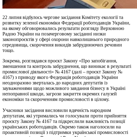
22 липня відбулось чергове засідання Комітету екології та
розвитку зеленої економіки Федерації роботодавців України,
на якому обговорювались результати розгляду Верховною
Радою України на позачерговому засіданні низки
законопроєктів у сфері охорони навколишнього природного
середовища, скорочення викидів забруднюючих речовин
тощо.
Зокрема, розглядався проєкт Закону «Про запобігання,
зменшення та контроль забруднення, що виникає в результаті
промислової діяльності» № 4167 (далі – проєкт Закону №
4167) з приводу якого Федерація роботодавців України
неодноразово зверталась до народних депутатів із
зауваженнями щодо можливого завдання бізнесу в Україні
непоправної шкоди, загрози закриття окремих галузей
економіки та скороченням промисловості в цілому.
Учасники засідання висловили вдячність народним
депутатам, які утримались чи голосували проти прийняття
проєкту Закону № 4167 та підкреслили важливість позиції
українських роботодавців. Окремо також наголосили на
проактивній позиції з підтримки української промисловості