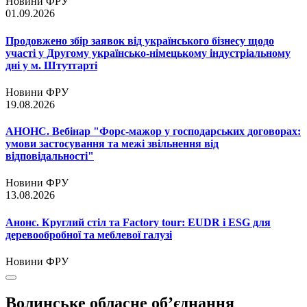
Новини ФРУ
01.09.2026
Продовжено збір заявок від українського бізнесу щодо
участі у Другому українсько-німецькому індустріальному
дні у м. Штутгарті
Новини ФРУ
19.08.2026
АНОНС. Вебінар "Форс-мажор у господарських договорах:
умови застосування та межі звільнення від
відповідальності"
Новини ФРУ
13.08.2026
Анонс. Круглий стіл та Factory tour: EUDR і ESG для
деревообробної та меблевої галузі
Новини ФРУ
Волинське обласне об’єднання