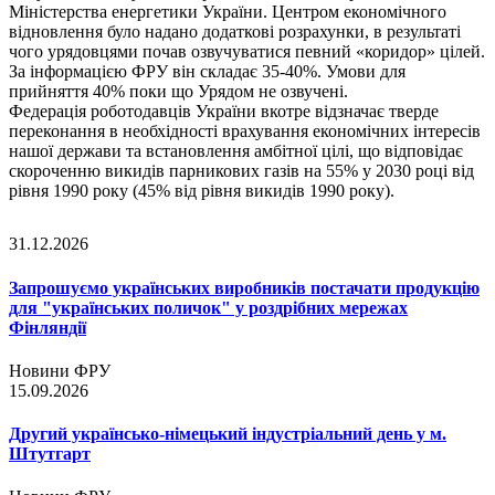
Міністерства енергетики України. Центром економічного
відновлення було надано додаткові розрахунки, в результаті
чого урядовцями почав озвучуватися певний «коридор» цілей.
За інформацією ФРУ він складає 35-40%. Умови для
прийняття 40% поки що Урядом не озвучені.
Федерація роботодавців України вкотре відзначає тверде
переконання в необхідності врахування економічних інтересів
нашої держави та встановлення амбітної цілі, що відповідає
скороченню викидів парникових газів на 55% у 2030 році від
рівня 1990 року (45% від рівня викидів 1990 року).
31.12.2026
Запрошуємо українських виробників постачати продукцію
для "українських поличок" у роздрібних мережах
Фінляндії
Новини ФРУ
15.09.2026
Другий українсько-німецький індустріальний день у м.
Штутгарт