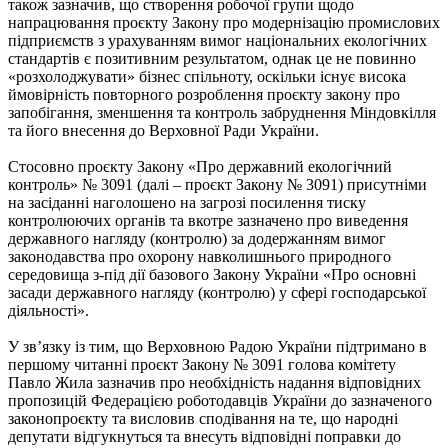
також зазначив, що створення робочої групи щодо
напрацювання проєкту Закону про модернізацію промислових
підприємств з урахуванням вимог національних екологічних
стандартів є позитивним результатом, однак це не повинно
«розхолоджувати» бізнес спільноту, оскільки існує висока
ймовірність повторного розроблення проєкту закону про
запобігання, зменшення та контроль забруднення Міндовкілля
та його внесення до Верховної Ради України.
Стосовно проєкту Закону «Про державний екологічний
контроль» № 3091 (далі – проєкт Закону № 3091) присутніми
на засіданні наголошено на загрозі посилення тиску
контролюючих органів та вкотре зазначено про виведення
державного нагляду (контролю) за додержанням вимог
законодавства про охорону навколишнього природного
середовища з-під дії базового Закону України «Про основні
засади державного нагляду (контролю) у сфері господарської
діяльності».
У зв’язку із тим, що Верховною Радою України підтримано в
першому читанні проєкт Закону № 3091 голова комітету
Павло Жила зазначив про необхідність надання відповідних
пропозицій Федерацією роботодавців України до зазначеного
законопроєкту та висловив сподівання на те, що народні
депутати відгукнуться та внесуть відповідні поправки до