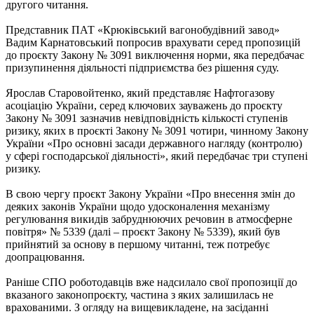
другого читання.
Представник ПАТ «Крюківський вагонобудівний завод»
Вадим Карнатовський попросив врахувати серед пропозицій
до проєкту Закону № 3091 виключення норми, яка передбачає
призупинення діяльності підприємства без рішення суду.
Ярослав Старовойтенко, який представляє Нафтогазову
асоціацію України, серед ключових зауважень до проєкту
Закону № 3091 зазначив невідповідність кількості ступенів
ризику, яких в проєкті Закону № 3091 чотири, чинному Закону
України «Про основні засади державного нагляду (контролю)
у сфері господарської діяльності», який передбачає три ступені
ризику.
В свою чергу проєкт Закону України «Про внесення змін до
деяких законів України щодо удосконалення механізму
регулювання викидів забруднюючих речовин в атмосферне
повітря» № 5339 (далі – проєкт Закону № 5339), який був
прийнятий за основу в першому читанні, теж потребує
доопрацювання.
Раніше СПО роботодавців вже надсилало свої пропозиції до
вказаного законопроєкту, частина з яких залишилась не
врахованими. З огляду на вищевикладене, на засіданні