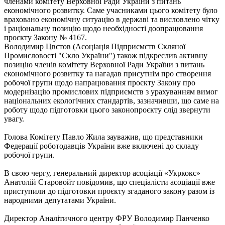
членами комітету Верховної Ради України з питань
економічного розвитку. Саме учасниками цього комітету було
враховано економічну ситуацію в державі та висловлено чітку
і раціональну позицію щодо необхідності доопрацювання
проєкту Закону № 4167.
Володимир Цвєтов (Асоціація Підприємств Скляної
Промисловості "Скло України") також підкреслив активну
позицію членів комітету Верховної Ради України з питань
економічного розвитку та нагадав присутнім про створення
робочої групи щодо напрацювання проєкту Закону про
модернізацію промислових підприємств з урахуванням вимог
національних екологічних стандартів, зазначивши, що саме на
роботу щодо підготовки цього законопроєкту слід звернути
увагу.
Голова Комітету Павло Жила зауважив, що представники
Федерації роботодавців України вже включені до складу
робочої групи.
В свою чергу, генеральний директор асоціації «Укркокс»
Анатолій Старовойт повідомив, що спеціалісти асоціації вже
приступили до підготовки проєкту згаданого закону разом із
народними депутатами України.
Директор Аналітичного центру ФРУ Володимир Панченко