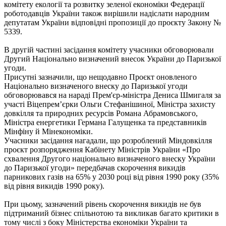
комітету екології та розвитку зеленої економіки Федерації
роботодавців України також вирішили надіслати народним
депутатам України відповідні пропозиції до проєкту Закону №
5339.
В другій частині засідання комітету учасники обговорювали
Другий Національно визначений внесок України до Паризької
угоди.
Присутні зазначили, що нещодавно Проєкт оновленого
Національно визначеного внеску до Паризької угоди
обговорювався на нараді Прем'єр-міністра Дениса Шмигаля за
участі Віцепрем’єрки Ольги Стефанішиної, Міністра захисту
довкілля та природних ресурсів Романа Абрамовського,
Міністра енергетики Германа Галущенка та представників
Мінфіну й Мінекономіки.
Учасники засідання нагадали, що розроблений Міндовкілля
проєкт розпорядження Кабінету Міністрів України «Про
схвалення Другого національно визначеного внеску України
до Паризької угоди» передбачав скорочення викидів
парникових газів на 65% у 2030 році від рівня 1990 року (35%
від рівня викидів 1990 року).
При цьому, зазначений рівень скорочення викидів не був
підтриманий бізнес спільнотою та викликав багато критики в
тому числі з боку Міністерства економіки України та