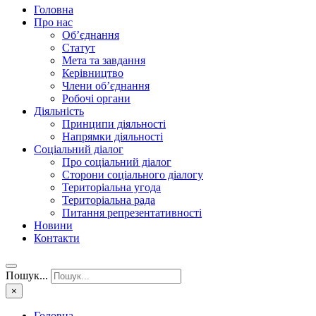
Головна
Про нас
Об’єднання
Статут
Мета та завдання
Керівництво
Члени об’єднання
Робочі органи
Діяльність
Принципи діяльності
Напрямки діяльності
Соціальний діалог
Про соціальний діалог
Сторони соціального діалогу
Територіальна угода
Територіальна рада
Питання репрезентативності
Новини
Контакти
Пошук...
×
Головна