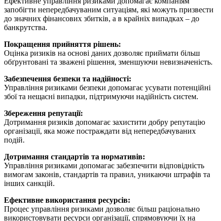
Ефективне управління ризиками допомагає компаніям
запобігти непередбачуваним ситуаціям, які можуть призвести
до значних фінансових збитків, а в крайніх випадках – до
банкрутства.
Покращення прийняття рішень:
Оцінка ризиків на основі даних дозволяє приймати більш
обґрунтовані та зважені рішення, зменшуючи невизначеність.
Забезпечення безпеки та надійності:
Управління ризиками безпеки допомагає усувати потенційні
збої та нещасні випадки, підтримуючи надійність систем.
Збереження репутації:
Дотримання ризиків допомагає захистити добру репутацію
організації, яка може постраждати від непередбачуваних
подій.
Дотримання стандартів та нормативів:
Управління ризиками допомагає забезпечити відповідність
вимогам законів, стандартів та правил, уникаючи штрафів та
інших санкцій.
Ефективне використання ресурсів:
Процес управління ризиками дозволяє більш раціонально
використовувати ресурси організації, спрямовуючи їх на