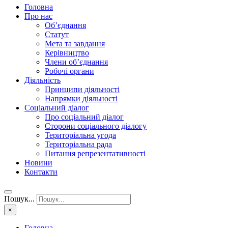
Головна
Про нас
Об’єднання
Статут
Мета та завдання
Керівництво
Члени об’єднання
Робочі органи
Діяльність
Принципи діяльності
Напрямки діяльності
Соціальний діалог
Про соціальний діалог
Сторони соціального діалогу
Територіальна угода
Територіальна рада
Питання репрезентативності
Новини
Контакти
Пошук...
×
Головна