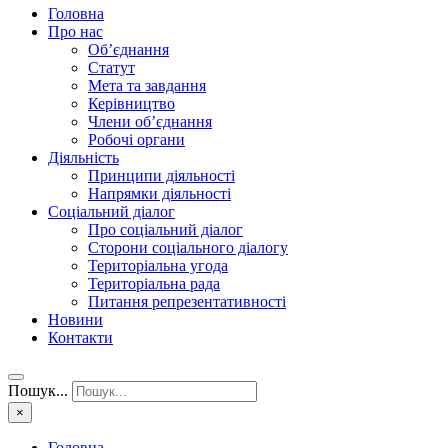
Головна
Про нас
Об’єднання
Статут
Мета та завдання
Керівництво
Члени об’єднання
Робочі органи
Діяльність
Принципи діяльності
Напрямки діяльності
Соціальний діалог
Про соціальний діалог
Сторони соціального діалогу
Територіальна угода
Територіальна рада
Питання репрезентативності
Новини
Контакти
Пошук...
×
Головна