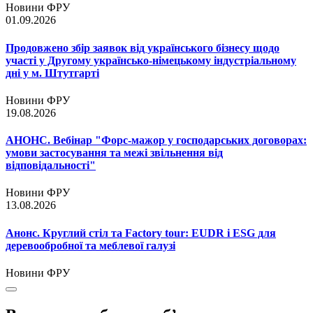
Новини ФРУ
01.09.2026
Продовжено збір заявок від українського бізнесу щодо
участі у Другому українсько-німецькому індустріальному
дні у м. Штутгарті
Новини ФРУ
19.08.2026
АНОНС. Вебінар "Форс-мажор у господарських договорах:
умови застосування та межі звільнення від
відповідальності"
Новини ФРУ
13.08.2026
Анонс. Круглий стіл та Factory tour: EUDR і ESG для
деревообробної та меблевої галузі
Новини ФРУ