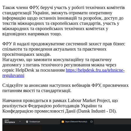
Також члени ФРУ, беручі участь у роботі технічних комітетів
стандартизації України, зможуть отримати оперативну
інформацію щодо останніх інновацій та розробок, доступ до
текстів міжнародних та європейських стандартів, участь у
міжнародних та європейських технічних комітетах у
відповідних напрямках тощо.
ФРУ й надалі продовжуватиме системний захист прав бізнес
спільноти та проведення актуальних та практичних
просвітницьких заходів.
Нагадуємо, що замовити консультаційну та практичну
допомогу з питань технічного регулювання можна через
сервіс HelpDesk за посиланням
https://helpdesk.fru.ua/tehnicne-
reguluvanni
Слідкуйте за анонсами наступних вебінарів ФРУ, присвячених
питанням якості та стандартизації.
Навчання проводиться в рамках Labour Market Project, що
реалізується Федерацією роботодавців України та
Конфедерацією промисловості Данії (Dansk Industri - DI).