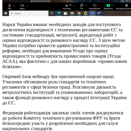
Наразі Україна вживає необхідних заходів для поступового
досягнення відповідності з технічними регламентами ЄС та
системами стандартизації, метрології, акредитації робіт з
оцінки відповідності та ринкового нагляду ЄС. З цією метою
Україні потрібно провести адміністративні та інституційні
реформи, необхідні для виконання Угоди про оцінку
відповідності та прийнятність промислових товарів (Угода
АСАА), яка фактично є для наших виробників «промисловим
безвізом».
Окремий блок вебінару був присвячений охороні праці.
Учасники обговорили роль стандартів та технічних
регламентів у сфері безпеки праці. Розглянули діяльність
метрологічних інституцій та уповноважених лабораторій, а
також функції ринкового нагляду у процесі інтеграції України
до ЄС.
Федерація роботодавців закликає своїх членів доєднуватися
до роботи Комітету технічного регулювання ФРУ та брати
безпосередню участь у розробленні необхідних для галузі
національних стандартів.