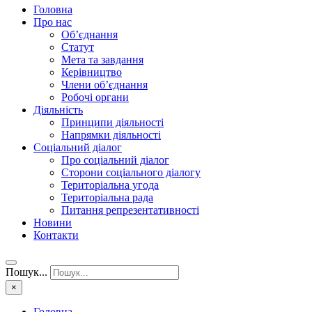
Головна
Про нас
Об’єднання
Статут
Мета та завдання
Керівництво
Члени об’єднання
Робочі органи
Діяльність
Принципи діяльності
Напрямки діяльності
Соціальний діалог
Про соціальний діалог
Сторони соціального діалогу
Територіальна угода
Територіальна рада
Питання репрезентативності
Новини
Контакти
Пошук...
×
Головна