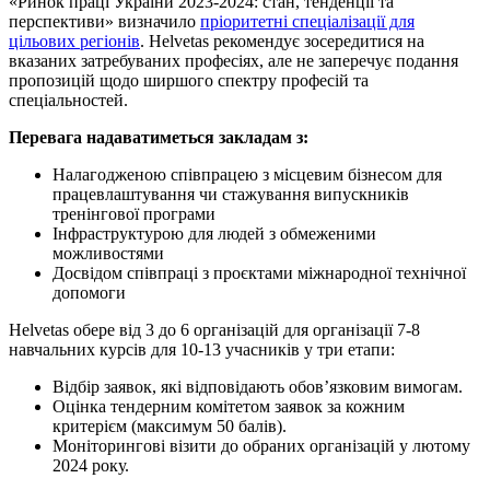
«Ринок праці України 2023-2024: стан, тенденції та
перспективи» визначило
пріоритетні спеціалізації для
цільових регіонів
. Helvetas рекомендує зосередитися на
вказаних затребуваних професіях, але не заперечує подання
пропозицій щодо ширшого спектру професій та
спеціальностей.
Перевага надаватиметься закладам з:
Налагодженою співпрацею з місцевим бізнесом для
працевлаштування чи стажування випускників
тренінгової програми
Інфраструктурою для людей з обмеженими
можливостями
Досвідом співпраці з проєктами міжнародної технічної
допомоги
Helvetas обере від 3 до 6 організацій для організації 7-8
навчальних курсів для 10-13 учасників у три етапи:
Відбір заявок, які відповідають обов’язковим вимогам.
Оцінка тендерним комітетом заявок за кожним
критерієм (максимум 50 балів).
Моніторингові візити до обраних організацій у лютому
2024 року.