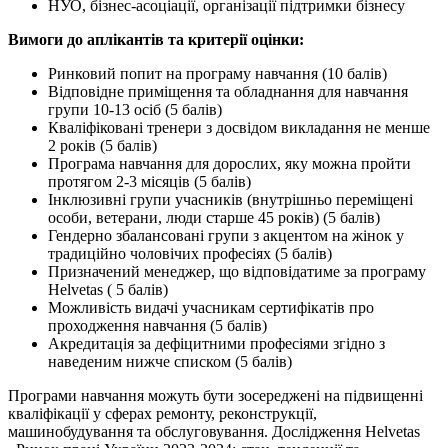
НУО, бізнес-асоціації, організації підтримки бізнесу
Вимоги до аплікантів та критерії оцінки:
Ринковий попит на програму навчання (10 балів)
Відповідне приміщення та обладнання для навчання
групи 10-13 осіб (5 балів)
Кваліфіковані тренери з досвідом викладання не менше
2 років (5 балів)
Програма навчання для дорослих, яку можна пройти
протягом 2-3 місяців (5 балів)
Інклюзивні групи учасників (внутрішньо переміщені
особи, ветерани, люди старше 45 років) (5 балів)
Гендерно збалансовані групи з акцентом на жінок у
традиційно чоловічих професіях (5 балів)
Призначений менеджер, що відповідатиме за програму
Helvetas ( 5 балів)
Можливість видачі учасникам сертифікатів про
проходження навчання (5 балів)
Акредитація за дефіцитними професіями згідно з
наведеним нижче списком (5 балів)
Програми навчання можуть бути зосереджені на підвищенні
кваліфікації у сферах ремонту, реконструкції,
машинобудування та обслуговування. Дослідження Helvetas