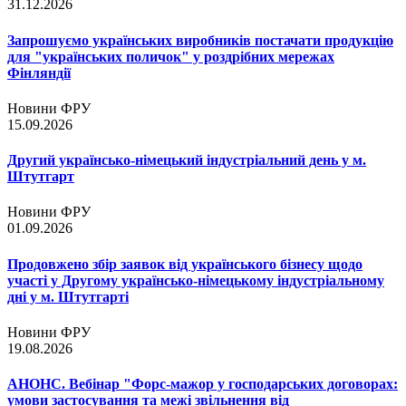
31.12.2026
Запрошуємо українських виробників постачати продукцію
для "українських поличок" у роздрібних мережах
Фінляндії
Новини ФРУ
15.09.2026
Другий українсько-німецький індустріальний день у м.
Штутгарт
Новини ФРУ
01.09.2026
Продовжено збір заявок від українського бізнесу щодо
участі у Другому українсько-німецькому індустріальному
дні у м. Штутгарті
Новини ФРУ
19.08.2026
АНОНС. Вебінар "Форс-мажор у господарських договорах:
умови застосування та межі звільнення від