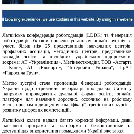
Латвійська конфедерація роботодавців (LDDK) та Федерація
роботодавців України провели установчу онлайн зустріч за
участі більш ніж 25 представників навчальних центрів,
профільних асоціацій, методичних центрів, представників
закладів освіти та провідних українських підприємств,
зокрема: АТ «Укрзалізниця», Метінвестхолдінг, ТОВ «Астарта
- Київ», АТ «Ельворті», "Інтерпайп Україна", ПрАТ
«Гідросила Груп».
Метою зустрічі стала пропозиція Федерації роботодавців
України щодо отримання інформації про досвід Латвії у
напрямку впровадження дуальної форми освіти, онлайн
платформ для навчання дорослих, особливо на робочому
місці, програм підвищення кваліфікації, тренінгових курсів ,
розвитку цифрових компетенцій.
Латвійські колеги надали багато корисної інформації, деякі
навчальні програми та платформи є безкоштовними та
доступні для використання громадянами Україні вже зараз.