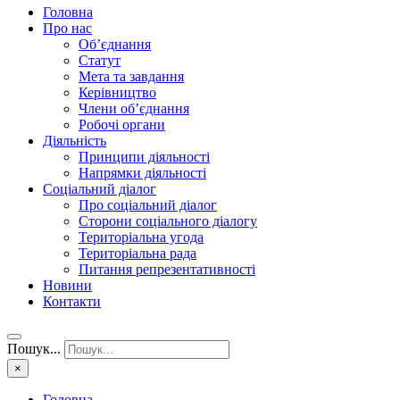
Головна
Про нас
Об’єднання
Статут
Мета та завдання
Керівництво
Члени об’єднання
Робочі органи
Діяльність
Принципи діяльності
Напрямки діяльності
Соціальний діалог
Про соціальний діалог
Сторони соціального діалогу
Територіальна угода
Територіальна рада
Питання репрезентативності
Новини
Контакти
Пошук...
×
Головна