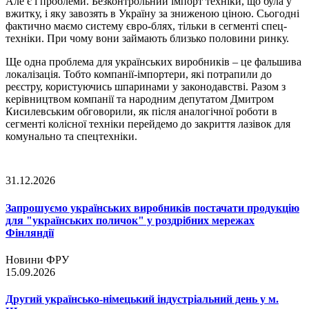
Але є і проблеми. Безконтрольний імпорт техніки, що була у
вжитку, і яку завозять в Україну за зниженою ціною. Сьогодні
фактично маємо систему євро-блях, тільки в сегменті спец-
техніки. При чому вони займають близько половини ринку.
Ще одна проблема для українських виробників – це фальшива
локалізація. Тобто компанії-імпортери, які потрапили до
реєстру, користуючись шпаринами у законодавстві. Разом з
керівництвом компанії та народним депутатом Дмитром
Кисилевським обговорили, як після аналогічної роботи в
сегменті колісної техніки перейдемо до закриття лазівок для
комунально та спецтехніки.
31.12.2026
Запрошуємо українських виробників постачати продукцію
для "українських поличок" у роздрібних мережах
Фінляндії
Новини ФРУ
15.09.2026
Другий українсько-німецький індустріальний день у м.