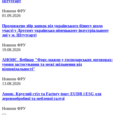
Штутгарт
Новини ФРУ
01.09.2026
Продовжено збір заявок від українського бізнесу щодо
участі у Другому українсько-німецькому індустріальному
дні у м. Штутгарті
Новини ФРУ
19.08.2026
АНОНС. Вебінар "Форс-мажор у господарських договорах:
умови застосування та межі звільнення від
відповідальності"
Новини ФРУ
13.08.2026
Анонс. Круглий стіл та Factory tour: EUDR і ESG для
деревообробної та меблевої галузі
Новини ФРУ