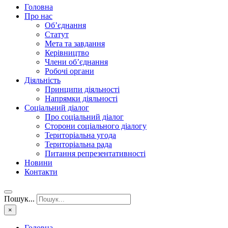
Головна
Про нас
Об’єднання
Статут
Мета та завдання
Керівництво
Члени об’єднання
Робочі органи
Діяльність
Принципи діяльності
Напрямки діяльності
Соціальний діалог
Про соціальний діалог
Сторони соціального діалогу
Територіальна угода
Територіальна рада
Питання репрезентативності
Новини
Контакти
Пошук...
×
Головна