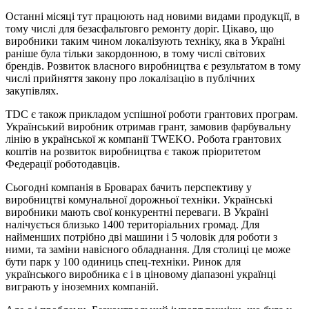
Останні місяці тут працюють над новими видами продукції, в
тому числі для безасфальтовго ремонту доріг. Цікаво, що
виробники таким чином локалізують техніку, яка в Україні
раніше була тільки закордонною, в тому числі світових
брендів. Розвиток власного виробництва є результатом в тому
числі прийняття закону про локалізацію в публічних
закупівлях.
TDC є також прикладом успішної роботи грантових програм.
Український виробник отримав грант, замовив фарбувальну
лінію в української ж компанії TWEKO. Робота грантових
коштів на розвиток виробництва є також пріоритетом
Федерації роботодавців.
Сьогодні компанія в Броварах бачить перспективу у
виробництві комунальної дорожньої техніки. Українські
виробники мають свої конкурентні переваги. В Україні
налічується близько 1400 територіальних громад. Для
найменших потрібно дві машини і 5 чоловік для роботи з
ними, та заміни навісного обладнання. Для столиці це може
бути парк у 100 одиниць спец-техніки. Ринок для
українського виробника є і в ціновому діапазоні українці
виграють у іноземних компаній.