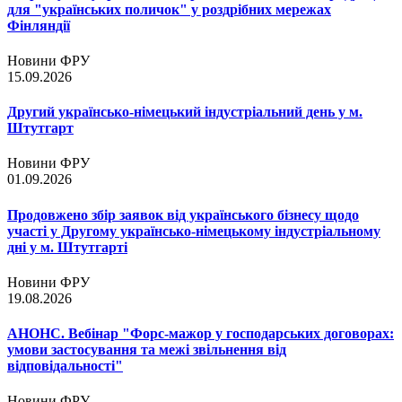
для "українських поличок" у роздрібних мережах
Фінляндії
Новини ФРУ
15.09.2026
Другий українсько-німецький індустріальний день у м.
Штутгарт
Новини ФРУ
01.09.2026
Продовжено збір заявок від українського бізнесу щодо
участі у Другому українсько-німецькому індустріальному
дні у м. Штутгарті
Новини ФРУ
19.08.2026
АНОНС. Вебінар "Форс-мажор у господарських договорах:
умови застосування та межі звільнення від
відповідальності"
Новини ФРУ