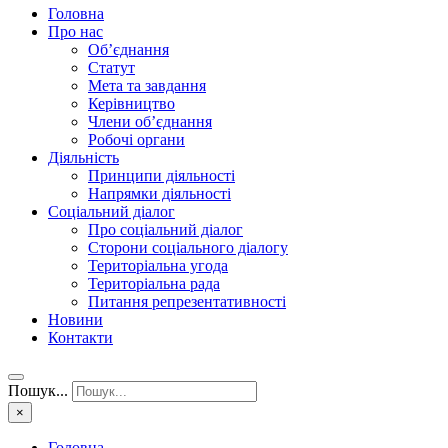
Головна
Про нас
Об’єднання
Статут
Мета та завдання
Керівництво
Члени об’єднання
Робочі органи
Діяльність
Принципи діяльності
Напрямки діяльності
Соціальний діалог
Про соціальний діалог
Сторони соціального діалогу
Територіальна угода
Територіальна рада
Питання репрезентативності
Новини
Контакти
Пошук...
×
Головна