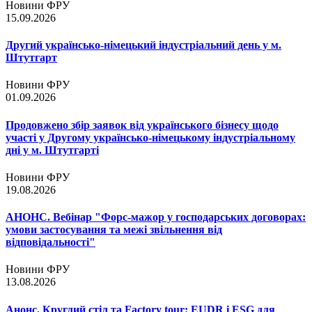
Новини ФРУ
15.09.2026
Другий українсько-німецький індустріальний день у м.
Штутгарт
Новини ФРУ
01.09.2026
Продовжено збір заявок від українського бізнесу щодо
участі у Другому українсько-німецькому індустріальному
дні у м. Штутгарті
Новини ФРУ
19.08.2026
АНОНС. Вебінар "Форс-мажор у господарських договорах:
умови застосування та межі звільнення від
відповідальності"
Новини ФРУ
13.08.2026
Анонс. Круглий стіл та Factory tour: EUDR і ESG для