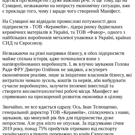
йдеться про конкретні і дуже важливі речі. А ще тому, що на
Сумщині, незважаючи на непросту економічну ситуацію, вже
є приклади того, чому і заради чого створений Маніфест.
На Сумщині ми відвідали промислові потужності двох
підприємств - ТОВ «Керамейя», лідера ринку будівельних
керамічних матеріалів в Україні, та ТОВ «Фавор», одного з
найбільших виробників металевої упаковки в Україні, країнах
СНД та Євросоюзу.
Незважаючи на різні напрямки бізнесу, в обох підприємств
майже спільна історія, адже починалися вони з
напівзруйнованих виробництв. І, як влучно зауважив Голова
Ради ФРУ Дмитро Олійник не завдяки, а всупереч
економічним реаліям, лише за ініціативи власників бізнесу, які
витратили чимало зусиль, коштів та нервів, аби вибудувати
сучасне виробництво, залучити іноземні інвестиції та
створити високотехнологічні робочі місця. Маніфест же
спрямовано на прискорений розвиток економіки в цілому.
Звичайно, не все вдається одразу. Ось, Іван Телющенко,
генеральний директор ТОВ «Керамейя», спілкуючись з нами,
зауважив, що минулий рік був для підприємства дуже
непростим. Але рук ніхто не опускав. За підсумками січня
2019 року, понад 75% прибутків отримано від експорту
українського клінкеру переважно до країн Євросоюзу.