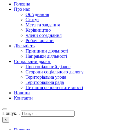
Головна
Про нас
Об’єднання
Статут
Мета та завдання
Керівництво
Члени об’єднання
Робочі органи
Діяльність
Принципи діяльності
Напрямки діяльності
Соціальний діалог
Про соціальний діалог
Сторони соціального діалогу
Територіальна угода
Територіальна рада
Питання репрезентативності
Новини
Контакти
Пошук...
×
Головна