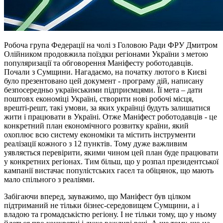
Робоча група Федерації на чолі з Головою Ради ФРУ Дмитром
Олійником продовжила поїздки регіонами України з метою
популяризації та обговорення Маніфесту роботодавців.
Почали з Сумщини. Нагадаємо, на початку лютого в Києві
було презентовано цей документ - програму дій, написану
безпосередньо українськими підприємцями. Її мета – дати
поштовх економіці Україні, створити нові робочі місця,
врешті-решт, такі умови, за яких українці будуть залишатися
жити і працювати в Україні. Отже Маніфест роботодавців - це
конкретний план економічного розвитку країни, який
охоплює всю систему економіки та містить інструменти
реалізації кожного з 12 пунктів. Тому дуже важливим
уявляється перевірити, якими чином цей план буде працювати
у конкретних регіонах. Тим більш, що у розпал президентської
кампанії вистачає популістських гасел та обіцянок, що мають
мало спільного з реаліями.
Забігаючи вперед, зауважимо, що Маніфест був цілком
підтриманий не тільки бізнес-середовищем Сумщини, а і
владою та громадськістю регіону. І не тільки тому, що у ньому