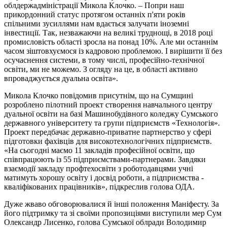
облдержадміністрації Микола Клочко. – Попри наш
прикордонний статус протягом останніх п'яти років
спільними зусиллями нам вдається залучати іноземні
інвестиції. Так, незважаючи на великі труднощі, в 2018 році
промисловість області зросла на понад 10%. Але ми останнім
часом зіштовхуємося із кадровою проблемою. І вирішити її без
осучаснення системи, в тому числі, професійно-технічної
освіти, ми не можемо. З огляду на це, в області активно
впроваджується дуальна освіта».
Микола Клочко повідомив присутнім, що на Сумщині
розроблено пілотний проект створення навчального центру
дуальної освіти на базі Машинобудівного коледжу Сумського
державного університету та групи підприємств «Технологія».
Проект передбачає державно-приватне партнерство у сфері
підготовки фахівців для високотехнологічних підприємств.
«На сьогодні маємо 11 закладів професійної освіти, що
співпрацюють із 55 підприємствами-партнерами. Завдяки
взаємодії закладу профтехосвіти з роботодавцями учні
матимуть хорошу освіту і досвід роботи, а підприємства -
кваліфікованих працівників», підкреслив голова ОДА.
Дуже жваво обговорювалися й інші положення Маніфесту. За
його підтримку та зі своїми пропозиціями виступили мер Сум
Олександр Лисенко, голова Сумської облради Володимир