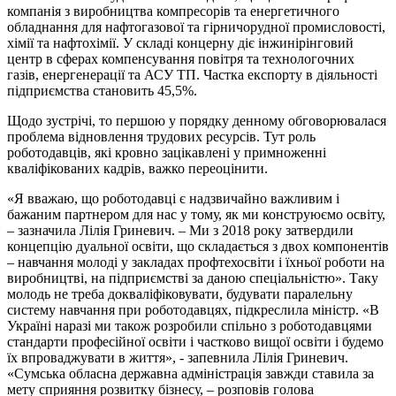
компанія з виробництва компресорів та енергетичного
обладнання для нафтогазової та гірничорудної промисловості,
хімії та нафтохімії. У складі концерну діє інжинірінговий
центр в сферах компенсування повітря та технологочних
газів, енергенерації та АСУ ТП. Частка експорту в діяльності
підприємства становить 45,5%.
Щодо зустрічі, то першою у порядку денному обговорювалася
проблема відновлення трудових ресурсів. Тут роль
роботодавців, які кровно зацікавлені у примноженні
кваліфікованих кадрів, важко переоцінити.
«Я вважаю, що роботодавці є надзвичайно важливим і
бажаним партнером для нас у тому, як ми конструюємо освіту,
– зазначила Лілія Гриневич. – Ми з 2018 року затвердили
концепцію дуальної освіти, що складається з двох компонентів
– навчання молоді у закладах профтехосвіти і їхньої роботи на
виробництві, на підприємстві за даною спеціальністю». Таку
молодь не треба докваліфіковувати, будувати паралельну
систему навчання при роботодавцях, підкреслила міністр. «В
Україні наразі ми також розробили спільно з роботодавцями
стандарти професійної освіти і частково вищої освіти і будемо
їх впроваджувати в життя», - запевнила Лілія Гриневич.
«Сумська обласна державна адміністрація завжди ставила за
мету сприяння розвитку бізнесу, – розповів голова