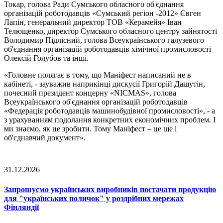
Токар, голова Ради Сумського обласного об'єднання
організацій роботодавців «Сумський регіон -2012» Євген
Лапін, генеральний директор ТОВ «Керамейя» Іван
Телющенко, директор Сумського обласного центру зайнятості
Володимир Підлісний, голова Всеукраїнського галузевого
об'єднання організацій роботодавців хімічної промисловості
Олексій Голубов та інші.
«Головне полягає в тому, що Маніфест написаний не в
кабінеті, - зауважив наприкінці дискусії Григорій Дашутін,
почесний президент концерну «NICMAS», голова
Всеукраїнського об'єднання організацій роботодавців
«Федерація роботодавців машинобудівної промисловості», - а
з урахуванням подолання конкретних економічних проблем. І
ми знаємо, як це зробити. Тому Маніфест – це ще і
об'єднавчий документ».
31.12.2026
Запрошуємо українських виробників постачати продукцію
для "українських поличок" у роздрібних мережах
Фінляндії