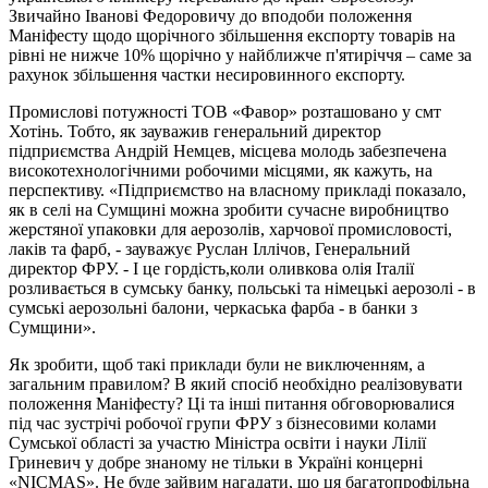
Звичайно Іванові Федоровичу до вподоби положення
Маніфесту щодо щорічного збільшення експорту товарів на
рівні не нижче 10% щорічно у найближче п'ятиріччя – саме за
рахунок збільшення частки несировинного експорту.
Промислові потужності ТОВ «Фавор» розташовано у смт
Хотінь. Тобто, як зауважив генеральний директор
підприємства Андрій Немцев, місцева молодь забезпечена
високотехнологічними робочими місцями, як кажуть, на
перспективу. «Підприємство на власному прикладі показало,
як в селі на Сумщині можна зробити сучасне виробництво
жерстяної упаковки для аерозолів, харчової промисловості,
лаків та фарб, - зауважує Руслан Іллічов, Генеральний
директор ФРУ. - І це гордість,коли оливкова олія Італії
розливається в сумську банку, польські та німецькі аерозолі - в
сумські аерозольні балони, черкаська фарба - в банки з
Сумщини».
Як зробити, щоб такі приклади були не виключенням, а
загальним правилом? В який спосіб необхідно реалізовувати
положення Маніфесту? Ці та інші питання обговорювалися
під час зустрічі робочої групи ФРУ з бізнесовими колами
Сумської області за участю Міністра освіти і науки Лілії
Гриневич у добре знаному не тільки в Україні концерні
«NICMAS». Не буде зайвим нагадати, що ця багатопрофільна