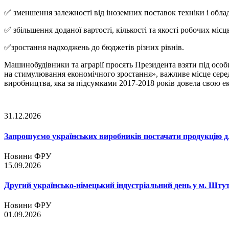
✅ зменшення залежності від іноземних поставок техніки і обла
✅ збільшення доданої вартості, кількості та якості робочих місц
✅зростання надходжень до бюджетів різних рівнів.
Машинобудівники та аграрії просять Президента взяти під осо
на стимулювання економічного зростання», важливе місце серед 
виробництва, яка за підсумками 2017-2018 років довела свою ек
31.12.2026
Запрошуємо українських виробників постачати продукцію д
Новини ФРУ
15.09.2026
Другий українсько-німецький індустріальний день у м. Шту
Новини ФРУ
01.09.2026