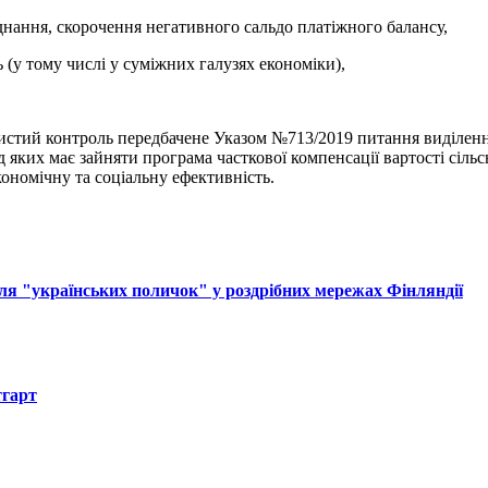
днання, скорочення негативного сальдо платіжного балансу,
ь (у тому числі у суміжних галузях економіки),
бистий контроль передбачене Указом №713/2019 питання виділен
яких має зайняти програма часткової компенсації вартості сільс
ономічну та соціальну ефективність.
ля "українських поличок" у роздрібних мережах Фінляндії
тгарт