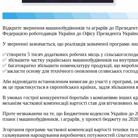
Відкрите звернення машинобудівників та аграріїв до Президен
Федерацією роботодавців України до Офісу Президента України.
У зверненні зазначається, що реалізація зазначеної програми ли
✅створити 5 тисяч додаткових робочих місць у сільськогоспод
✅ збільшити частку українських машинобудівників на внутрішн
✅ багатократно збільшити номенклатуру продукції, що виробля
✅закласти основу для технічного оновлення селянських господ
Аби відповідати встановленим вимогам до участі у програмі, у
як це практикується в європейських країнах, задля збільшення я
В умовах гострої конкурентної боротьби з компаніями інших кр
механізм часткової компенсації вартості став для вітчизняних
Проте незважаючи на те, що Бюджетним кодексом України до 20
плани і машинобудівників, і аграріїв, у проекті бюджету на 202
Згортання програми часткової компенсації вартості техніки та
гальмування нарощування виробничих потужностей сільгосптов