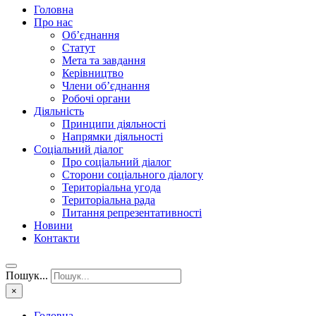
Головна
Про нас
Об’єднання
Статут
Мета та завдання
Керівництво
Члени об’єднання
Робочі органи
Діяльність
Принципи діяльності
Напрямки діяльності
Соціальний діалог
Про соціальний діалог
Сторони соціального діалогу
Територіальна угода
Територіальна рада
Питання репрезентативності
Новини
Контакти
Пошук...
×
Головна