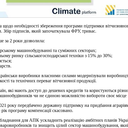
та щодо необхідності збереження програми підтримки вітчизняно
 Збір підписів, який започаткувала ФРУ, триває.
ше за 2 роки дозволила:
арському машинобудуванні та суміжних секторах;
ьому ринку сільськогосподарської техніки з 15% до 30%;
ється;
арств.
країнськи виробники власними силами модернізували виробництва
кості та технічних переваг вітчизняної продукції.
аїн, які мають доступ до дешевих кредитів та користуються різ
 машинобудівників чи не єдиною можливістю вибороти своє місце
21 року передбачено державну підтримку на придбання аграріями
0 рік програму компенсації скасовано.
 обладнання для АПК ускладнить реалізацію амбітних планів Укра
аровиробників та знищить цілий сектор машинобудування, який