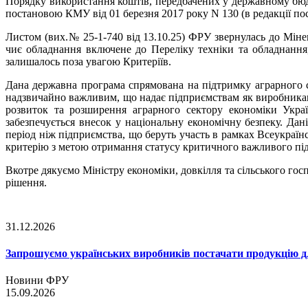
Порядку використання коштів, передбачених у державному бюдж
постановою КМУ від 01 березня 2017 року N 130 (в редакції по
Листом (вих.№ 25-1-740 від 13.10.25) ФРУ звернулась до Міне
чиє обладнання включене до Переліку техніки та обладнання
залишалось поза увагою Критеріїв.
Дана державна програма спрямована на підтримку аграрного с
надзвичайно важливим, що надає підприємствам як виробникам
розвиток та розширення аграрного сектору економіки Укра
забезпечується внесок у національну економічну безпеку. Да
період ніж підприємства, що беруть участь в рамках Всеукраїн
критерію з метою отримання статусу критичного важливого пі
Вкотре дякуємо Міністру економіки, довкілля та сільського гос
рішення.
31.12.2026
Запрошуємо українських виробників постачати продукцію д
Новини ФРУ
15.09.2026