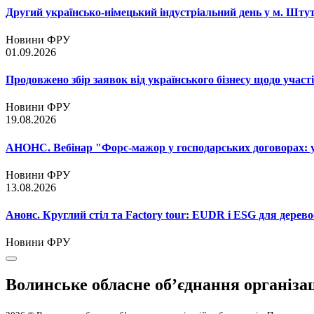
Другий українсько-німецький індустріальний день у м. Шту
Новини ФРУ
01.09.2026
Продовжено збір заявок від українського бізнесу щодо участ
Новини ФРУ
19.08.2026
АНОНС. Вебінар "Форс-мажор у господарських договорах: ум
Новини ФРУ
13.08.2026
Анонс. Круглий стіл та Factory tour: EUDR і ESG для дерево
Новини ФРУ
Волинське обласне об’єднання організа