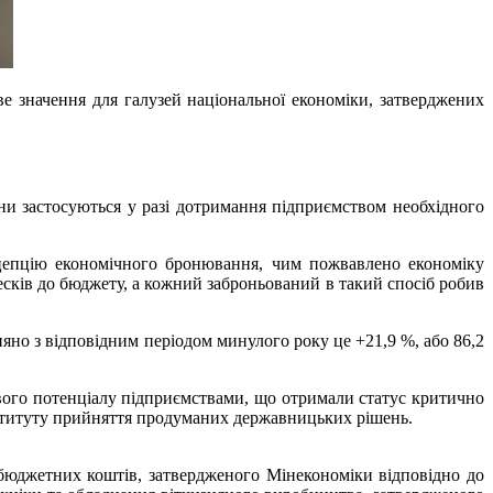
е значення для галузей національної економіки, затверджених
Вони застосуються у разі дотримання підприємством необхідного
нцепцію економічного бронювання, чим пожвавлено економіку
есків до бюджету, а кожний заброньований в такий спосіб робив
яно з відповідним періодом минулого року це +21,9 %, або 86,2
вого потенціалу підприємствами, що отримали статус критично
інституту прийняття продуманих державницьких рішень.
 бюджетних коштів, затвердженого Мінекономіки відповідно до