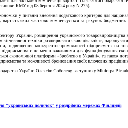
еті для часткової компенсації вартості сільськогосподарської т
станови КМУ від 08 березня 2024 року N 275).
кономіки у питанні внесення додаткового критерію для націонал
, вартість яких частково компенсується за рахунок бюджетних
ектору України, розширення українського товаровиробництва в 
 вітчизняної техніки розширювати свою діяльність, нарощувати 
їни, підвищення конкурентоспроможності підприємств на зовн
ні підприємства є не менш важливими для функціонування екон
ської економічної платформи «Зроблено в Україні», та також по
дприємства та можливості бронювання своїх ключових працівник
подарства України Олексію Соболеву, заступнику Міністра Віталі
ля "українських поличок" у роздрібних мережах Фінляндії