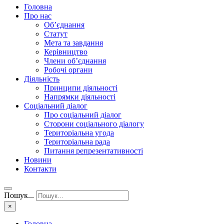
Головна
Про нас
Об’єднання
Статут
Мета та завдання
Керівництво
Члени об’єднання
Робочі органи
Діяльність
Принципи діяльності
Напрямки діяльності
Соціальний діалог
Про соціальний діалог
Сторони соціального діалогу
Територіальна угода
Територіальна рада
Питання репрезентативності
Новини
Контакти
Пошук...
×
Головна