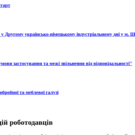
тгарт
і у Другому українсько-німецькому індустріальному дні у м. 
ови застосування та межі звільнення від відповідальності"
обробної та меблевої галузі
цій роботодавців