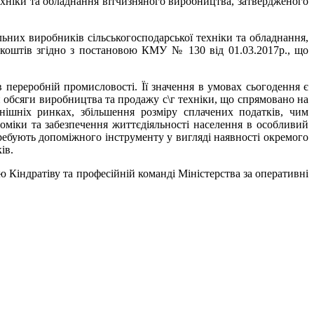
ехніки та обладнання вітчизняного виробництва, затвердженого
ьних виробників сільськогосподарської техніки та обладнання,
 коштів згідно з постановою КМУ № 130 від 01.03.2017р., що
переробній промисловості. Її значення в умовах сьогодення є
обсяги виробництва та продажу с\г техніки, що спрямовано на
ішніх ринках, збільшення розміру сплачених податків, чим
оміки та забезпечення життєдіяльності населення в особливий
требують допоміжного інструменту у вигляді наявності окремого
ів.
ю Кіндратіву та професійній команді Міністерства за оперативні