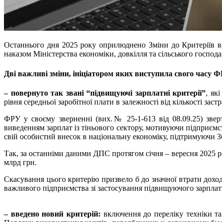
Останнього дня 2025 року оприлюднено Зміни до Критеріїв ви
наказом Міністерства економіки, довкілля та сільського господа
Дві важливі зміни, ініціатором яких виступила свого часу 
– повернуто так звані “підвищуючі зарплатні критерії”
, як
рівня середньої заробітної плати в залежності від кількості заст
ФРУ у своєму зверненні (вих.№ 25-1-613 від 08.09.25) зве
виведенням зарплат із тіньового сектору, мотивуючи підприємс
свій особистий внесок в національну економіку, підтримуючи 
Так, за останніми даними ДПС протягом січня – вересня 2025 р
млрд грн.
Скасування цього критерію призвело б до значної втрати дох
важливого підприємства зі застосування підвищуючого зарплат
– введено новий критерій:
включення до переліку техніки та