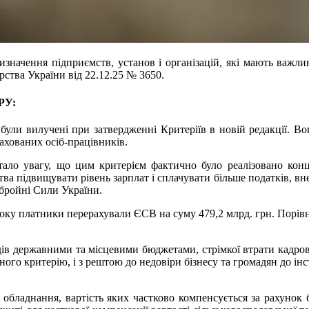
значення підприємств, установ і організацій, які мають важлив
рства України від 22.12.25 № 3650.
ФРУ:
і були вилучені при затвердженні Критеріїв в новій редакції. 
рахованих осіб-працівників.
ртало увагу, що цим критерієм фактично було реалізовано ко
тва підвищувати рівень зарплат і сплачувати більше податків, вн
Збройні Сили України.
оку платники перерахували ЄСВ на суму 479,2 млрд. грн. Порівн
одів державними та місцевими бюджетами, стрімкої втрати кадро
ного критерію, і з рештою до недовіри бізнесу та громадян до 
 обладнання, вартість яких частково компенсується за рахунок