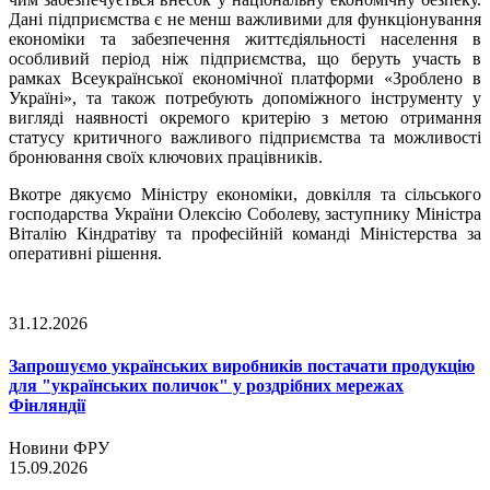
Дані підприємства є не менш важливими для функціонування
економіки та забезпечення життєдіяльності населення в
особливий період ніж підприємства, що беруть участь в
рамках Всеукраїнської економічної платформи «Зроблено в
Україні», та також потребують допоміжного інструменту у
вигляді наявності окремого критерію з метою отримання
статусу критичного важливого підприємства та можливості
бронювання своїх ключових працівників.
Вкотре дякуємо Міністру економіки, довкілля та сільського
господарства України Олексію Соболеву, заступнику Міністра
Віталію Кіндратіву та професійній команді Міністерства за
оперативні рішення.
31.12.2026
Запрошуємо українських виробників постачати продукцію
для "українських поличок" у роздрібних мережах
Фінляндії
Новини ФРУ
15.09.2026