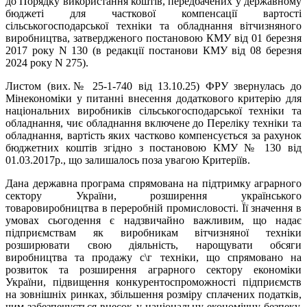
до Порядку використання коштів, передбачених у державному
бюджеті для часткової компенсації вартості
сільськогосподарської техніки та обладнання вітчизняного
виробництва, затвердженого постановою КМУ від 01 березня
2017 року N 130 (в редакції постанови КМУ від 08 березня
2024 року N 275).
Листом (вих.№ 25-1-740 від 13.10.25) ФРУ звернулась до
Мінекономіки у питанні внесення додаткового критерію для
національних виробників сільськогосподарської техніки та
обладнання, чиє обладнання включене до Переліку техніки та
обладнання, вартість яких частково компенсується за рахунок
бюджетних коштів згідно з постановою КМУ № 130 від
01.03.2017р., що залишалось поза увагою Критеріїв.
Дана державна програма спрямована на підтримку аграрного
сектору України, розширення українського
товаровиробництва в переробній промисловості. Її значення в
умовах сьогодення є надзвичайно важливим, що надає
підприємствам як виробникам вітчизняної техніки
розширювати свою діяльність, нарощувати обсяги
виробництва та продажу с\г техніки, що спрямовано на
розвиток та розширення аграрного сектору економіки
України, підвищення конкурентоспроможності підприємств
на зовнішніх ринках, збільшення розміру сплачених податків,
чим забезпечується внесок у національну економічну безпеку.