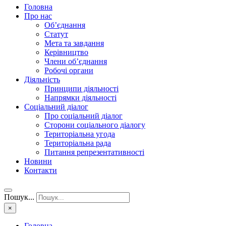
Головна
Про нас
Об’єднання
Статут
Мета та завдання
Керівництво
Члени об’єднання
Робочі органи
Діяльність
Принципи діяльності
Напрямки діяльності
Соціальний діалог
Про соціальний діалог
Сторони соціального діалогу
Територіальна угода
Територіальна рада
Питання репрезентативності
Новини
Контакти
Пошук...
×
Головна