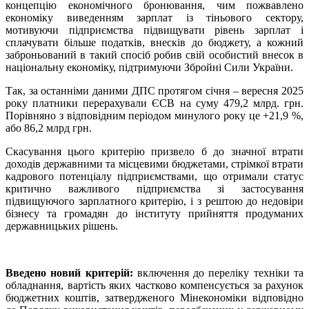
концепцію економічного бронювання, чим пожвавлено
економіку виведенням зарплат із тіньового сектору,
мотивуючи підприємства підвищувати рівень зарплат і
сплачувати більше податків, внесків до бюджету, а кожний
заброньований в такий спосіб робив свій особистий внесок в
національну економіку, підтримуючи Збройні Сили України.
Так, за останніми даними ДПС протягом січня – вересня 2025
року платники перерахували ЄСВ на суму 479,2 млрд. грн.
Порівняно з відповідним періодом минулого року це +21,9 %,
або 86,2 млрд грн.
Скасування цього критерію призвело б до значної втрати
доходів державними та місцевими бюджетами, стрімкої втрати
кадрового потенціалу підприємствами, що отримали статус
критично важливого підприємства зі застосування
підвищуючого зарплатного критерію, і з рештою до недовіри
бізнесу та громадян до інституту прийняття продуманих
державницьких рішень.
Введено новий критерій:
включення до переліку техніки та
обладнання, вартість яких частково компенсується за рахунок
бюджетних коштів, затвердженого Мінекономіки відповідно