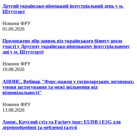
Другий українсько-німецький індустріальний день у м.
Штутгарт
Новини ФРУ
01.09.2026
Продовжено збір заявок від українського бізнесу щодо
участі у Другому українсько-німецькому індустріальному
дні у м. Штутгарті
Новини ФРУ
19.08.2026
АНОНС. Вебінар "Форс-мажор у господарських договорах:
умови застосування та межі звільнення від
відповідальності"
Новини ФРУ
13.08.2026
Анонс. Круглий стіл та Factory tour: EUDR і ESG для
деревообробної та меблевої галузі