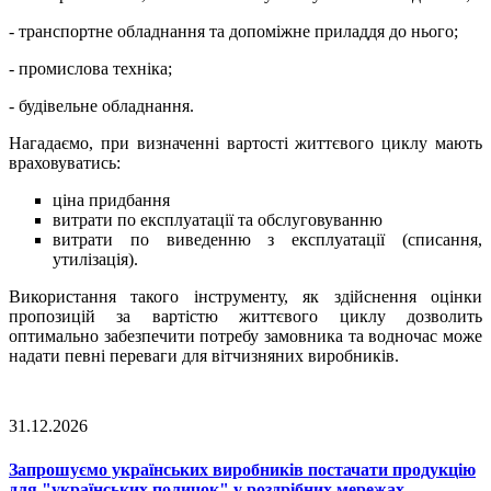
- транспортне обладнання та допоміжне приладдя до нього;
- промислова техніка;
- будівельне обладнання.
Нагадаємо, при визначенні вартості життєвого циклу мають
враховуватись:
ціна придбання
витрати по експлуатації та обслуговуванню
витрати по виведенню з експлуатації (списання,
утилізація).
Використання такого інструменту, як здійснення оцінки
пропозицій за вартістю життєвого циклу дозволить
оптимально забезпечити потребу замовника та водночас може
надати певні переваги для вітчизняних виробників.
31.12.2026
Запрошуємо українських виробників постачати продукцію
для "українських поличок" у роздрібних мережах