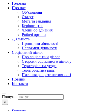
Головна
Про нас
Об’єднання
Статут
Мета та завдання
Керівництво
Члени об’єднання
Робочі органи
Діяльність
Принципи діяльності
Напрямки діяльності
Соціальний діалог
Про соціальний діалог
Сторони соціального діалогу
Територіальна угода
Територіальна рада
Питання репрезентативності
Новини
Контакти
Пошук...
×
Головна