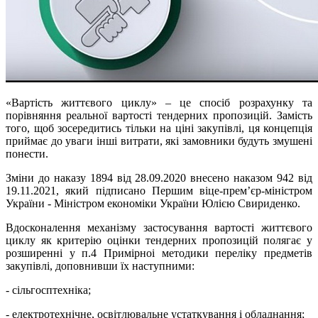
«Вартість життєвого циклу» – це спосіб розрахунку та
порівняння реальної вартості тендерних пропозицій. Замість
того, щоб зосередитись тільки на ціні закупівлі, ця концепція
приймає до уваги інші витрати, які замовники будуть змушені
понести.
Зміни до наказу 1894 від 28.09.2020 внесено наказом 942 від
19.11.2021, який підписано Першим віце-прем’єр-міністром
України - Міністром економіки України Юлією Свириденко.
Вдосконалення механізму застосування вартості життєвого
циклу як критерію оцінки тендерних пропозицій полягає у
розширенні у п.4 Примірноі методики переліку предметів
закупівлі, доповнивши їх наступними:
- сільгосптехніка;
- електротехнічне, освітлювальне устаткування і обладнання;