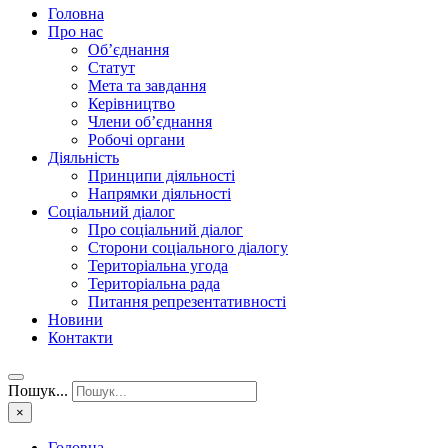
Головна
Про нас
Об’єднання
Статут
Мета та завдання
Керівництво
Члени об’єднання
Робочі органи
Діяльність
Принципи діяльності
Напрямки діяльності
Соціальний діалог
Про соціальний діалог
Сторони соціального діалогу
Територіальна угода
Територіальна рада
Питання репрезентативності
Новини
Контакти
Пошук...
×
Головна