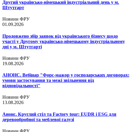
Другий українсько-німецький індустріальний день у м.
Штутгарт
Новини ФРУ
01.09.2026
Продовжено збір заявок від українського бізнесу щодо
участі у Другому українсько-німецькому індустріальному
дні у м. Штутгарті
Новини ФРУ
19.08.2026
АНОНС. Вебінар "Форс-мажор у господарських договорах:
умови застосування та межі звільнення від
відповідальності"
Новини ФРУ
13.08.2026
Анонс. Круглий стіл та Factory tour: EUDR і ESG для
деревообробної та меблевої галузі
Новини ФРУ