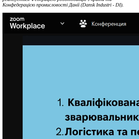
Конфедерацією промисловості Данії (Dansk Industri - DI).