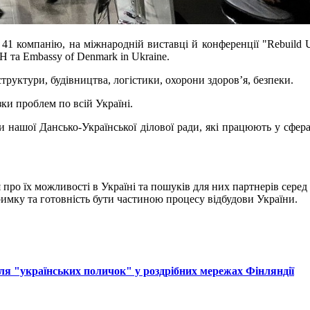
 41 компанію, на міжнародній виставці й конференції "Rebuild U
DH та Embassy of Denmark in Ukraine.
руктури, будівництва, логістики, охорони здоров’я, безпеки.
зки проблем по всій Україні.
и нашої Дансько-Української ділової ради, які працюють у сфера
про їх можливості в Україні та пошуків для них партнерів серед
имку та готовність бути частиною процесу відбудови України.
ля "українських поличок" у роздрібних мережах Фінляндії