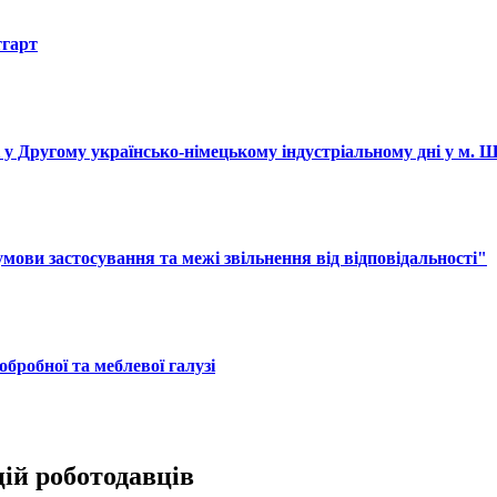
тгарт
і у Другому українсько-німецькому індустріальному дні у м. 
ови застосування та межі звільнення від відповідальності"
обробної та меблевої галузі
цій роботодавців