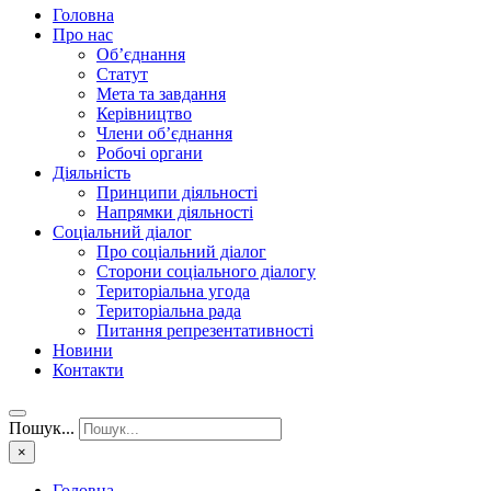
Головна
Про нас
Об’єднання
Статут
Мета та завдання
Керівництво
Члени об’єднання
Робочі органи
Діяльність
Принципи діяльності
Напрямки діяльності
Соціальний діалог
Про соціальний діалог
Сторони соціального діалогу
Територіальна угода
Територіальна рада
Питання репрезентативності
Новини
Контакти
Пошук...
×
Головна