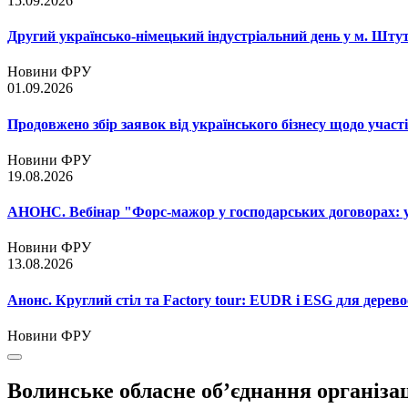
15.09.2026
Другий українсько-німецький індустріальний день у м. Шту
Новини ФРУ
01.09.2026
Продовжено збір заявок від українського бізнесу щодо участ
Новини ФРУ
19.08.2026
АНОНС. Вебінар "Форс-мажор у господарських договорах: ум
Новини ФРУ
13.08.2026
Анонс. Круглий стіл та Factory tour: EUDR і ESG для дерево
Новини ФРУ
Волинське обласне об’єднання організа