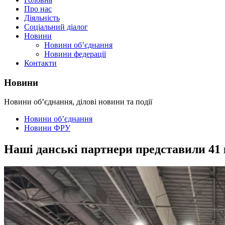
Про нас
Діяльність
Соціальний діалог
Новини
Новини об’єднання
Новини федерації
Контакти
Новини
Новини об’єднання, ділові новини та події
Новини об’єднання
Новини ФРУ
Наші данські партнери представили 41 