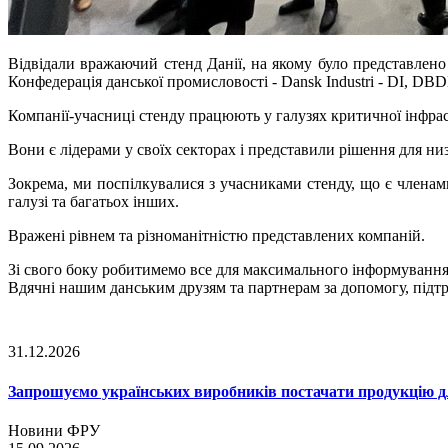
Відвідали вражаючий стенд Данії, на якому було представлено
Конфедерація данської промисловості - Dansk Industri - DI, DB
Компанії-учасниці стенду працюють у галузях критичної інфраст
Вони є лідерами у своїх секторах і представили рішення для ни
Зокрема, ми поспілкувалися з учасниками стенду, що є членам
галузі та багатьох інших.
Вражені рівнем та різноманітністю представлених компаній.
Зі свого боку робитимемо все для максимального інформування 
Вдячні нашим данським друзям та партнерам за допомогу, підтр
31.12.2026
Запрошуємо українських виробників постачати продукцію д
Новини ФРУ