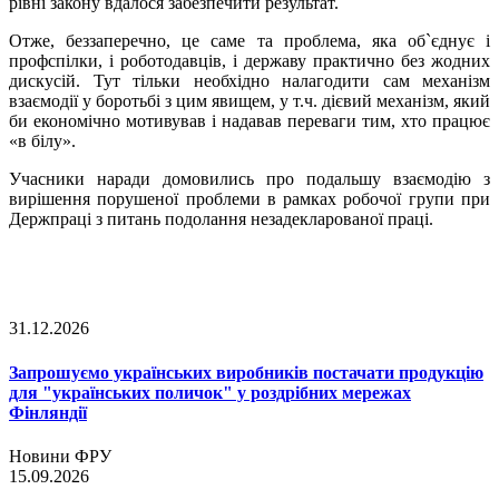
рівні закону вдалося забезпечити результат.
Отже, беззаперечно, це саме та проблема, яка об`єднує і
профспілки, і роботодавців, і державу практично без жодних
дискусій. Тут тільки необхідно налагодити сам механізм
взаємодії у боротьбі з цим явищем, у т.ч. дієвий механізм, який
би економічно мотивував і надавав переваги тим, хто працює
«в білу».
Учасники наради домовились про подальшу взаємодію з
вирішення порушеної проблеми в рамках робочої групи при
Держпраці з питань подолання незадекларованої праці.
31.12.2026
Запрошуємо українських виробників постачати продукцію
для "українських поличок" у роздрібних мережах
Фінляндії
Новини ФРУ
15.09.2026