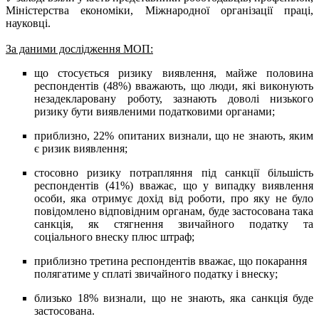
Міністерства економіки, Міжнародної організації праці,
науковці.
За даними дослідження МОП:
що стосується ризику виявлення, майже половина
респондентів (48%) вважають, що люди, які виконують
незадекларовану роботу, зазнають доволі низького
ризику бути виявленими податковими органами;
приблизно, 22% опитаних визнали, що не знають, яким
є ризик виявлення;
стосовно ризику потрапляння під санкції більшість
респондентів (41%) вважає, що у випадку виявлення
особи, яка отримує дохід від роботи, про яку не було
повідомлено відповідним органам, буде застосована така
санкція, як стягнення звичайного податку та
соціального внеску плюс штраф;
приблизно третина респондентів вважає, що покарання
полягатиме у сплаті звичайного податку і внеску;
близько 18% визнали, що не знають, яка санкція буде
застосована.