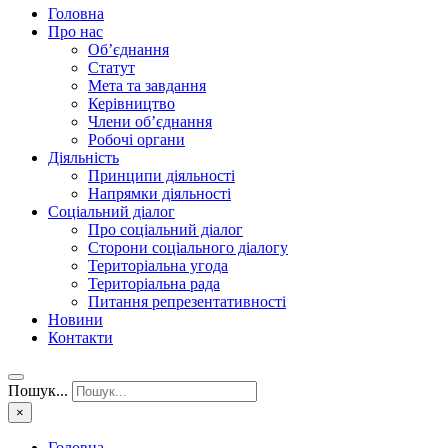
Головна
Про нас
Об’єднання
Статут
Мета та завдання
Керівництво
Члени об’єднання
Робочі органи
Діяльність
Принципи діяльності
Напрямки діяльності
Соціальний діалог
Про соціальний діалог
Сторони соціального діалогу
Територіальна угода
Територіальна рада
Питання репрезентативності
Новини
Контакти
Пошук...
×
Головна