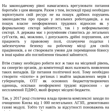
На законодавчому рівні намагаємось врегулювати питання
боротьби з цим явищем. Разом з тим, інспекції праці необхідно
зорієнтувати свій ресурс не на пошук дрібних порушень
законодавства про працю у легальних роботодавців, а на
пошук власне неоформлених трудових відносин як у
формальному секторі зайнятості, так і у неформальному
секторі. А держава має з розумінням ставитись до легальних
суб’єктів, які, можливо, і допускають дрібні порушення, але
працюють у правовому полі, сплачуючи податки і
забезпечуючи безпеку на робочому місці для своїх
працівників, а не створювати умови для переміщення бізнесу
в інші країни або поглиблення тіньової зайнятості.
Втім ставку необхідно робити все ж таки на місцевий рівень,
на синергію органів, до компетенції яких належить виявлення
таких випадків. Це питання політичної волі. Тому необхідно
створити «пілоти» в регіонах і знайти зацікавлених мерів і
губернаторів, ОТГ як основних бюджетоутворюючих
одиниць, оскільки неоформлені трудові відносини - це
несплачений ПДФО, який формує місцеві бюджети.
Так, у 2017 році столична влада провела комплексні заходи по
очищенню Києва від 1 000 нелегальних АГЗП, демонтовано
газові модулі. Тобто тут навіть за відсутності поноважень на