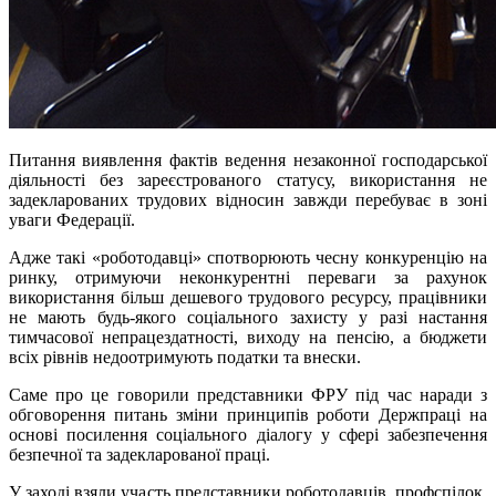
Питання виявлення фактів ведення незаконної господарської
діяльності без зареєстрованого статусу, використання не
задекларованих трудових відносин завжди перебуває в зоні
уваги Федерації.
Адже такі «роботодавці» спотворюють чесну конкуренцію на
ринку, отримуючи неконкурентні переваги за рахунок
використання більш дешевого трудового ресурсу, працівники
не мають будь-якого соціального захисту у разі настання
тимчасової непрацездатності, виходу на пенсію, а бюджети
всіх рівнів недоотримують податки та внески.
Саме про це говорили представники ФРУ під час наради з
обговорення питань зміни принципів роботи Держпраці на
основі посилення соціального діалогу у сфері забезпечення
безпечної та задекларованої праці.
У заході взяли участь представники роботодавців, профспілок,