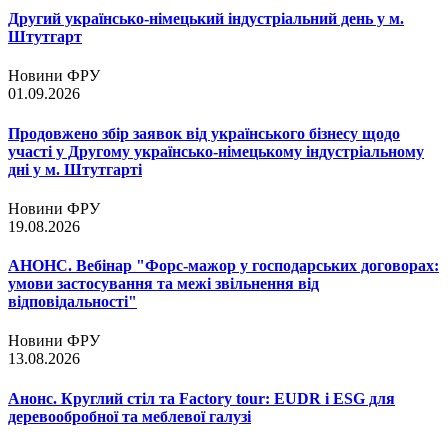
Другий українсько-німецький індустріальний день у м.
Штутгарт
Новини ФРУ
01.09.2026
Продовжено збір заявок від українського бізнесу щодо
участі у Другому українсько-німецькому індустріальному
дні у м. Штутгарті
Новини ФРУ
19.08.2026
АНОНС. Вебінар "Форс-мажор у господарських договорах:
умови застосування та межі звільнення від
відповідальності"
Новини ФРУ
13.08.2026
Анонс. Круглий стіл та Factory tour: EUDR і ESG для
деревообробної та меблевої галузі