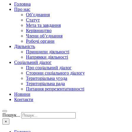
Головна
Про нас
Об’єднання
Статут
Мета та завдання
Керівництво
Члени об’єднання
Робочі органи
Діяльність
Принципи діяльності
Напрямки діяльності
Соціальний діалог
Про соціальний діалог
Сторони соціального діалогу
Територіальна угода
Територіальна рада
Питання репрезентативності
Новини
Контакти
Пошук...
×
Головна