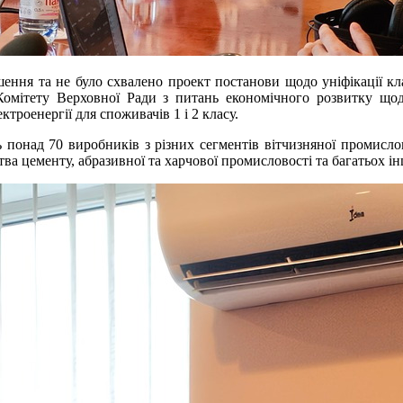
шення та не було схвалено проект постанови щодо уніфікації кл
і Комітету Верховної Ради з питань економічного розвитку що
троенергії для споживачів 1 і 2 класу.
ь понад 70 виробників з різних сегментів вітчизняної промислов
а цементу, абразивної та харчової промисловості та багатьох і