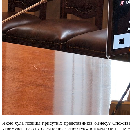
Якою була позиція присутніх представників бізнесу? Спожива
утримують власну електроінфраструктуру, витрачаючи на це мі