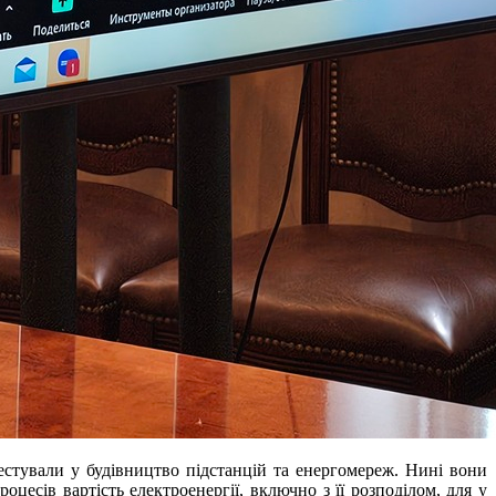
естували у будівництво підстанцій та енергомереж. Нині вони
есів вартість електроенергії, включно з її розподілом, для у