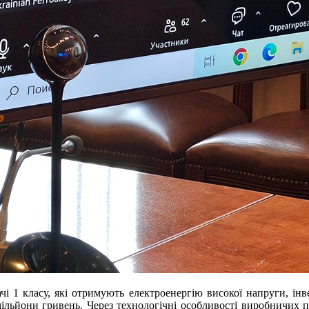
чі 1 класу, які отримують електроенергію високої напруги, інв
льйони гривень. Через технологічні особливості виробничих проц