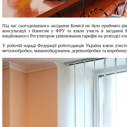
Під час сьогоднішнього засідання Комісії не було прийнято рі
консультації з бізнесом у ФРУ та взяли участь в засіданн
ініційованого Регулятором урівнювання тарифів на розподіл елек
У робочій нараді Федерації роботодавців України взяли участ
металообробки, машинобудування, деревообробки та виробництв