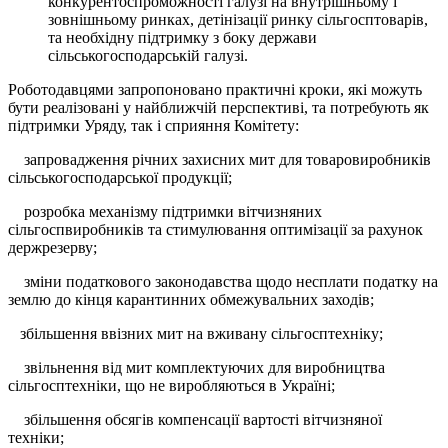
конкурентоспроможності галузі на внутрішньому і
зовнішньому ринках, детінізації ринку сільгосптоварів,
та необхідну підтримку з боку держави
сільськогосподарській галузі.
Роботодавцями запропоновано практичні кроки, які можуть
бути реалізовані у найближчій перспективі, та потребують як
підтримки Уряду, так і сприяння Комітету:
запровадження річних захисних мит для товаровиробників
сільськогосподарської продукції;
розробка механізму підтримки вітчизняних
сільгоспвиробників та стимулювання оптимізації за рахунок
держрезерву;
зміни податкового законодавства щодо несплати податку на
землю до кінця карантинних обмежувальних заходів;
збільшення ввізних мит на вживану сільгосптехніку;
звільнення від мит комплектуючих для виробництва
сільгосптехніки, що не виробляються в Україні;
збільшення обсягів компенсації вартості вітчизняної
техніки;