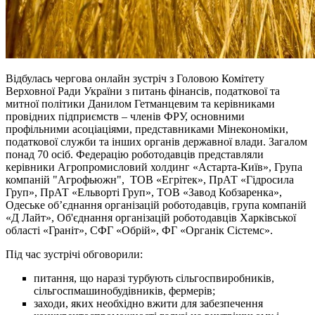
Відбулась чергова онлайн зустріч з Головою Комітету
Верховної Ради України з питань фінансів, податкової та
митної політики Данилом Гетманцевим та керівниками
провідних підприємств – членів ФРУ, основними
профільними асоціаціями, представниками Мінекономіки,
податкової служби та інших органів державної влади. Загалом
понад 70 осіб. Федерацію роботодавців представляли
керівники Агропромисловий холдинг «Астарта-Київ», Група
компаній "Агрофьюжн", ТОВ «Егрітек», ПрАТ «Гідросила
Груп», ПрАТ «Ельворті Груп», ТОВ «Завод Кобзаренка»,
Одеське об’єднання організацій роботодавців, група компаній
«Д Лайт», Об'єднання організацій роботодавців Харківської
області «Граніт», СФГ «Обрій», ФГ «Органік Сістемс».
Під час зустрічі обговорили:
питання, що наразі турбують сільгоспвиробників,
сільгоспмашинобудівників, фермерів;
заходи, яких необхідно вжити для забезпечення