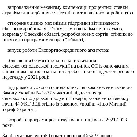
запровадження механізму компенсації процентної ставки
аграріям за придбання с / г техніки вітчизняного виробництва
створення дієвих механізмів підтримки вітчизняного
сільгоспвиробника у зв’язку із зміною кліматичних умов,
зокрема у Одеській області, розробка нових сортів, стійких до
посухи та програми меліорації області;
запуск роботи Експортно-кредитного агентства;
збільшення безмитних квот на постачання
сільськогосподарської продукції на ринок ЄС із одночасним
зниженням ввізного мита понад обсяги квот під час чергового
перегляду у 2021 році;
підтримка лісового господарства, шляхом внесення змін до
Закону України № 1877 у частині віднесення до
сільськогосподарської продукції товарів, зазначених також у
групі 44 УКТ ЗЕД згідно із Законом України «Про Митний
тариф України»;
розробка програми розвитку тваринництва на 2021-2023
роки.
За підсумками зустрічі пакет пропозицій ФРУ щодо