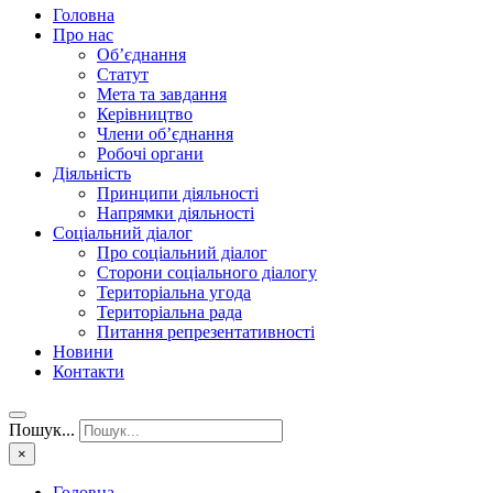
Головна
Про нас
Об’єднання
Статут
Мета та завдання
Керівництво
Члени об’єднання
Робочі органи
Діяльність
Принципи діяльності
Напрямки діяльності
Соціальний діалог
Про соціальний діалог
Сторони соціального діалогу
Територіальна угода
Територіальна рада
Питання репрезентативності
Новини
Контакти
Пошук...
×
Головна