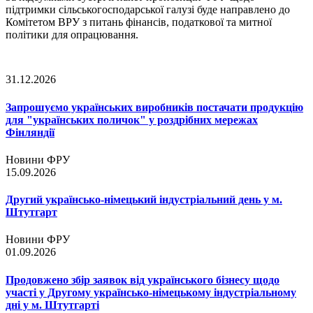
підтримки сільськогосподарської галузі буде направлено до
Комітетом ВРУ з питань фінансів, податкової та митної
політики для опрацювання.
31.12.2026
Запрошуємо українських виробників постачати продукцію
для "українських поличок" у роздрібних мережах
Фінляндії
Новини ФРУ
15.09.2026
Другий українсько-німецький індустріальний день у м.
Штутгарт
Новини ФРУ
01.09.2026
Продовжено збір заявок від українського бізнесу щодо
участі у Другому українсько-німецькому індустріальному
дні у м. Штутгарті