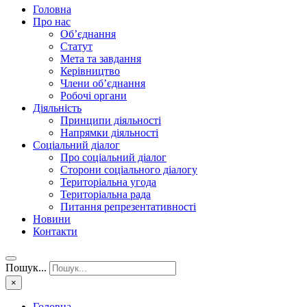
Головна
Про нас
Об’єднання
Статут
Мета та завдання
Керівництво
Члени об’єднання
Робочі органи
Діяльність
Принципи діяльності
Напрямки діяльності
Соціальний діалог
Про соціальний діалог
Сторони соціального діалогу
Територіальна угода
Територіальна рада
Питання репрезентативності
Новини
Контакти
Пошук...
×
Головна