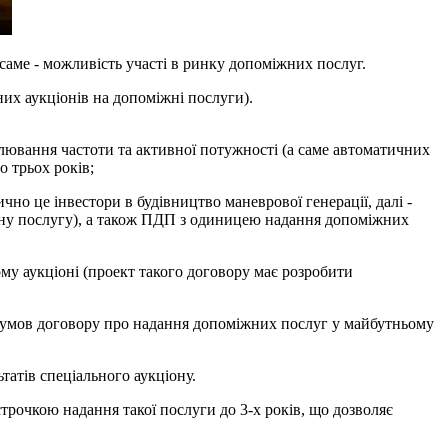
 саме - можливість участі в ринку допоміжних послуг.
х аукціонів на допоміжні послуги).
улювання частоти та активної потужності (а саме автоматичних
о трьох років;
но це інвестори в будівництво маневрової генерації, далі -
жну послугу), а також ПДП з одиницею надання допоміжних
у аукціоні (проект такого договору має розробити
П умов договору про надання допоміжних послуг у майбутньому
атів спеціального аукціону.
рочкою надання такої послуги до 3-х років, що дозволяє