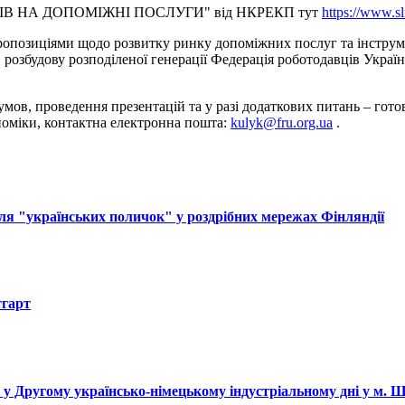
ІВ НА ДОПОМІЖНІ ПОСЛУГИ" від НКРЕКП тут
https://www.s
позиціями щодо розвитку ринку допоміжних послуг та інструмен
 розбудову розподіленої генерації Федерація роботодавців Україн
умов, проведення презентацій та у разі додаткових питань – готов
номіки, контактна електронна пошта:
kulyk@fru.org.ua
.
ля "українських поличок" у роздрібних мережах Фінляндії
тгарт
і у Другому українсько-німецькому індустріальному дні у м. 