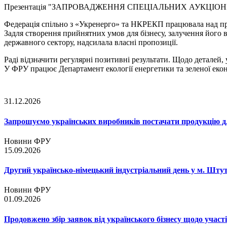
Презентація "ЗАПРОВАДЖЕННЯ СПЕЦІАЛЬНИХ АУКЦІОН
Федерація спільно з «Укренерго» та НКРЕКП працювала над про
Задля створення прийнятних умов для бізнесу, залучення його в
державного сектору, надсилала власні пропозиції.
Раді відзначити регулярні позитивні результати. Щодо деталей, 
У ФРУ працює Департамент екології енергетики та зеленої еко
31.12.2026
Запрошуємо українських виробників постачати продукцію д
Новини ФРУ
15.09.2026
Другий українсько-німецький індустріальний день у м. Шту
Новини ФРУ
01.09.2026
Продовжено збір заявок від українського бізнесу щодо участ