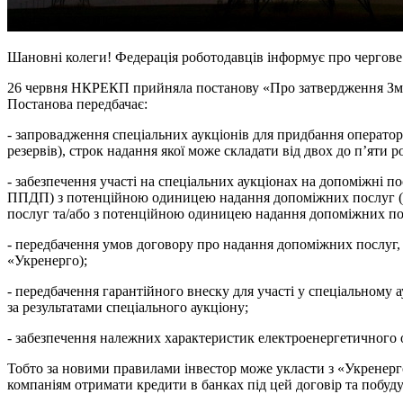
Шановні колеги! Федерація роботодавців інформує про чергове 
26 червня НКРЕКП прийняла постанову «Про затвердження Змі
Постанова передбачає:
- запровадження спеціальних аукціонів для придбання оператор
резервів), строк надання якої може складати від двох до п’яти 
- забезпечення участі на спеціальних аукціонах на допоміжні 
ППДП) з потенційною одиницею надання допоміжних послуг (це
послуг та/або з потенційною одиницею надання допоміжних по
- передбачення умов договору про надання допоміжних послуг,
«Укренерго);
- передбачення гарантійного внеску для участі у спеціальном
за результатами спеціального аукціону;
- забезпечення належних характеристик електроенергетичного о
Тобто за новими правилами інвестор може укласти з «Укренерго
компаніям отримати кредити в банках під цей договір та побуд