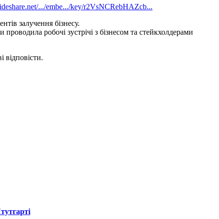
lideshare.net/.../embe.../key/r2VsNCRebHAZcb...
тів залучення бізнесу.
и проводила робочі зустрічі з бізнесом та стейкхолдерами
і відповісти.
Штутгарті