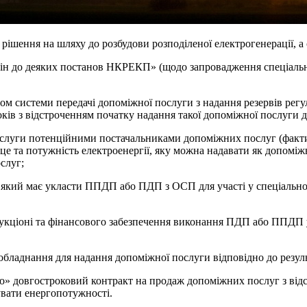
рішення на шляху до розбудови розподіленої електрогенерації, а
н до деяких постанов НКРЕКП» (щодо запровадження спеціальни
ом системи передачі допоміжної послуги з надання резервів рег
років з відстроченням початку надання такої допоміжної послуги д
послуги потенційними постачальниками допоміжних послуг (фактич
 та потужність електроенергії, яку можна надавати як допомі
слуг;
 який має укласти ППДП або ПДП з ОСП для участі у спеціальном
у аукціоні та фінансового забезпечення виконання ПДП або ППД
бладнання для надання допоміжної послуги відповідно до результ
» довгостроковий контракт на продаж допоміжних послуг з відст
увати енергопотужності.