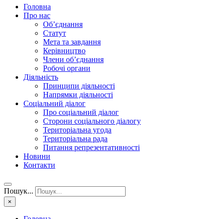
Головна
Про нас
Об’єднання
Статут
Мета та завдання
Керівництво
Члени об’єднання
Робочі органи
Діяльність
Принципи діяльності
Напрямки діяльності
Соціальний діалог
Про соціальний діалог
Сторони соціального діалогу
Територіальна угода
Територіальна рада
Питання репрезентативності
Новини
Контакти
Пошук...
×
Головна