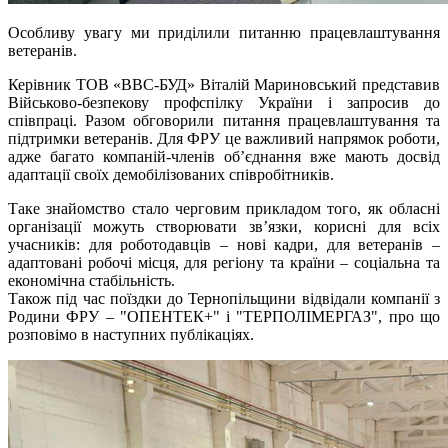
Особливу увагу ми приділили питанню працевлаштування
ветеранів.
Керівник ТОВ «ВВС-БУД» Віталій Мариновський представив
Військово-безпекову профспілку України і запросив до
співпраці. Разом обговорили питання працевлаштування та
підтримки ветеранів. Для ФРУ це важливий напрямок роботи,
адже багато компаній-членів об’єднання вже мають досвід
адаптації своїх демобілізованих співробітників.
Таке знайомство стало черговим прикладом того, як обласні
організації можуть створювати зв’язки, корисні для всіх
учасників: для роботодавців – нові кадри, для ветеранів –
адаптовані робочі місця, для регіону та країни – соціальна та
економічна стабільність.
Також під час поїздки до Тернопільщини відвідали компанії з
Родини ФРУ – "ОПЕНТЕК+" і "ТЕРПОЛІМЕРГАЗ", про що
розповімо в наступних публікаціях.