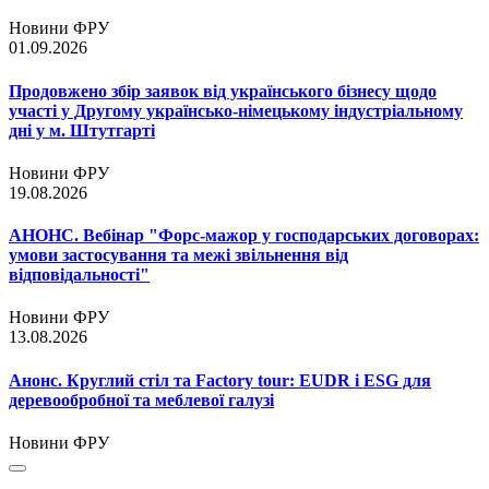
Новини ФРУ
01.09.2026
Продовжено збір заявок від українського бізнесу щодо
участі у Другому українсько-німецькому індустріальному
дні у м. Штутгарті
Новини ФРУ
19.08.2026
АНОНС. Вебінар "Форс-мажор у господарських договорах:
умови застосування та межі звільнення від
відповідальності"
Новини ФРУ
13.08.2026
Анонс. Круглий стіл та Factory tour: EUDR і ESG для
деревообробної та меблевої галузі
Новини ФРУ