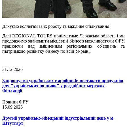
Дякуємо коллегам за їх роботу та важливе спілкування!
Далі REGIONAL TOURS прийматиме Черкаська область і ми
продовжимо знайомити місцевий бізнес з можливостями ФРУ,
працюючи над зміцненням регіональних об'єднань та
підтримкою розвитку бізнесу по всій Україні.
31.12.2026
Запрошуємо українських виробників постачати продукцію
для "українських поличок" у роздрібних мережах
Фінляндії
Новини ФРУ
15.09.2026
Другий українсько-німецький індустріальний день у м.
Штутгарт