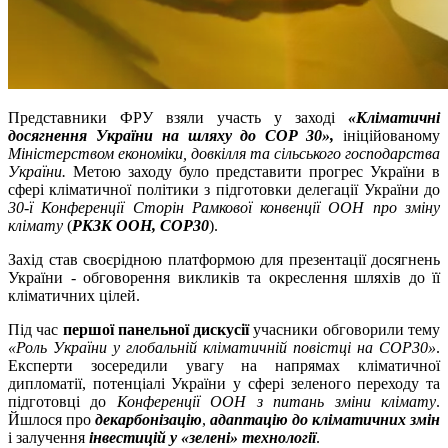
Представники ФРУ взяли участь у заході
«Кліматичні
досягнення України на шляху до COP 30»
,
ініційованому
Міністерств
ом
економіки, довкілля та сільського господарства
України
.
Метою заходу було представити прогрес України в
сфері кліматичної політики з підготовки делегації України до
30-ї Конференції Сторін Рамкової конвенції ООН про зміну
клімату
(
РКЗК ООН, COP30
).
Захід став своєрідною платформою для презентації досягнень
України - обговорення викликів та окреслення шляхів до її
кліматичних цілей.
Під час
першої панельної дискусії
учасники обговорили тему
«Роль України у глобальній кліматичній повістці на COP30»
.
Експерти зосередили увагу на напрямах кліматичної
дипломатії, потенціалі України у сфері зеленого переходу та
підготовці до
Конференції ООН з питань зміни клімату
.
Йшлося про
декарбонізацію
,
адаптацію до кліматичних змін
і залучення
інвестицій у «зелені» технології
.