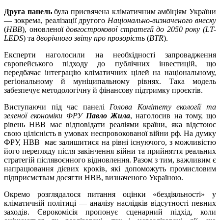
Друга панель
була присвячена кліматичним амбіціям України
— зокрема, реалізації другого
Національно-визначеного внеску
(
НВВ
), оновленої
довгострокової стратегії до 2050 року (LT-
LEDS
) та
дворічного звіту про прозорість
(
BTR
).
Експерти наголосили на необхідності запровадження
європейського підходу до публічних інвестицій, що
передбачає інтеграцію кліматичних цілей на національному,
регіональному й муніципальному рівнях. Така модель
забезпечує методологічну й фінансову підтримку проєктів.
Виступаючи під час панелі
Голова Комітету екології та
зеленої економіки ФРУ
Павло Жила
, наголосив на тому, що
рівень НВВ має відповідати реаліями країни, яка відстоює
свою цілісність в умовах неспровокованої війни рф. На думку
ФРУ, НВВ має залишитися на рівні існуючого, з можливістю
його перегляду після закінчення війни та прийняття реальних
стратегій післявоєнного відновлення. Разом з тим, важливим є
напрацювання дієвих кроків, які допоможуть промисловим
підприємствам досягти НВВ, визначеного Україною.
Окремо розглядалося питання оцінки «бездіяльності» у
кліматичній політиці — аналізу наслідків відсутності певних
заходів. Єврокомісія пропонує сценарний підхід, коли