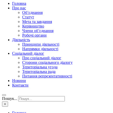
Головна
Про нас
Об’єднання
Статут
Мета та завдання
Керівництво
Члени об’єднання
Робочі органи
Діяльність
Принципи діяльності
Напрямки діяльності
Соціальний діалог
Про соціальний діалог
Сторони соціального діалогу
Територіальна угода
Територіальна рада
Питання репрезентативності
Новини
Контакти
Пошук...
×
Головна