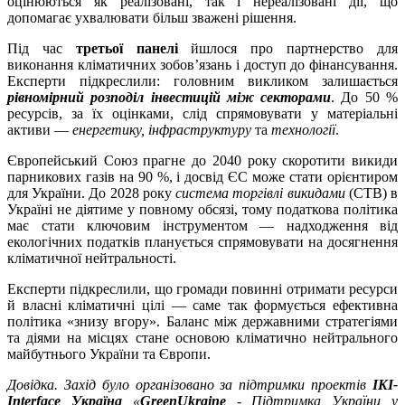
оцінюються як реалізовані, так і нереалізовані дії, що
допомагає ухвалювати більш зважені рішення.
Під час
третьої панелі
йшлося про партнерство для
виконання кліматичних зобов’язань і доступ до фінансування.
Експерти підкреслили: головним викликом залишається
рівномірний розподіл інвестицій між секторами
. До 50 %
ресурсів, за їх оцінками, слід спрямовувати у матеріальні
активи —
енергетику, інфраструктуру
та
технології
.
Європейський Союз прагне до 2040 року скоротити викиди
парникових газів на 90 %, і досвід ЄС може стати орієнтиром
для України. До 2028 року
система торгівлі викидами
(СТВ) в
Україні не діятиме у повному обсязі, тому податкова політика
має стати ключовим інструментом — надходження від
екологічних податків планується спрямовувати на досягнення
кліматичної нейтральності.
Експерти підкреслили, що громади повинні отримати ресурси
й власні кліматичні цілі — саме так формується ефективна
політика «знизу вгору». Баланс між державними стратегіями
та діями на місцях стане основою кліматично нейтрального
майбутнього України та Європи.
Довідка.
Захід було організовано за підтримки проектів
IKI-
Interface Україна
«
GreenUkraine
- Підтримка України у