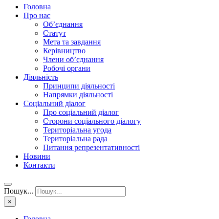
Головна
Про нас
Об’єднання
Статут
Мета та завдання
Керівництво
Члени об’єднання
Робочі органи
Діяльність
Принципи діяльності
Напрямки діяльності
Соціальний діалог
Про соціальний діалог
Сторони соціального діалогу
Територіальна угода
Територіальна рада
Питання репрезентативності
Новини
Контакти
Пошук...
×
Головна