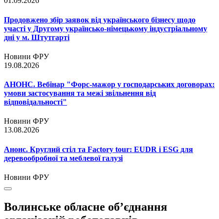
01.09.2026
Продовжено збір заявок від українського бізнесу щодо
участі у Другому українсько-німецькому індустріальному
дні у м. Штутгарті
Новини ФРУ
19.08.2026
АНОНС. Вебінар "Форс-мажор у господарських договорах:
умови застосування та межі звільнення від
відповідальності"
Новини ФРУ
13.08.2026
Анонс. Круглий стіл та Factory tour: EUDR і ESG для
деревообробної та меблевої галузі
Новини ФРУ
Волинське обласне об’єднання