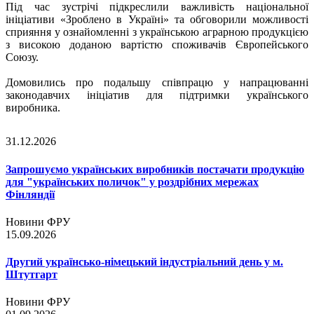
Під час зустрічі підкреслили важливість національної
ініціативи «Зроблено в Україні» та обговорили можливості
сприяння у ознайомленні з українською
аграрною продукцією
з високою доданою вартістю споживачів Європейського
Союзу.
Домовились про подальшу співпрацю у напрацюванні
законодавчих ініціатив для підтримки українського
виробника.
31.12.2026
Запрошуємо українських виробників постачати продукцію
для "українських поличок" у роздрібних мережах
Фінляндії
Новини ФРУ
15.09.2026
Другий українсько-німецький індустріальний день у м.
Штутгарт
Новини ФРУ