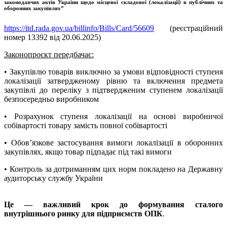
законодавчих актів України щодо місцевої складової (локалізації) в публічних та
оборонних закупівлях”
https://itd.rada.gov.ua/billinfo/Bills/Card/56609
(реєстраційний
номер 13392 від 20.06.2025)
Законопроєкт передбачає:
• Закупівлю товарів виключно за умови відповідності ступеня
локалізації затвердженому рівню та включення предмета
закупівлі до переліку з підтвердженим ступенем локалізації
безпосередньо виробником
• Розрахунок ступеня локалізації на основі виробничої
собівартості товару замість повної собівартості
• Обов’язкове застосування вимоги локалізації в оборонних
закупівлях, якщо товар підпадає під такі вимоги
• Контроль за дотриманням цих норм покладено на Державну
аудиторську службу України
Це — важливий крок до формування сталого
внутрішнього ринку для підприємств ОПК
.