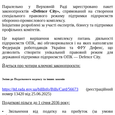
Паралельно у Верховній Раді зареєстровано пакет
законопроєктів
«Defence City»,
спрямований на створення
спеціального правового режиму підтримки підприємств
оборонно-промислового комплексу.
Ініціативи розроблені за участі експертів, бізнесу та підтримки
профільних комітетів.
Це варіант вирішення комплексу питань діяльності
підприємств ОПК, які обговорювалися і на яких наполягали
Федерація роботодавців України та ФРУ Дефенс, що
дозволить створити унікальний правовий режим для
державної підтримки підприємств ОПК — Defence City.
Йдеться про чотири ключові законопроєкти:
Зміни до Податкового кодексу та інших законів
https://itd.rada.gov.ua/billInfo/Bills/Card/56673
(реєстраційний
номер 13420 від 25.06.2025)
Податкові пільги до 1 січня 2036 року:
• Звільнення від податку на прибуток (за умови