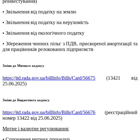
реінвестування)
• Звільнення від податку на землю
• Звільнення від податку на нерухомість
• Звільнення від екологічного податку
• Збереження чинних пільг з ПДВ, прискореної амортизації та
для працівників релокованих підприємств
Зміни до Митного кодексу
https://itd.rada.gov.ua/billInfo/Bills/Card/56675
(13421 від
25.06.2025)
Зміни до Бюджетного кодексу
https://itd.rada.gov.ua/billInfo/Bills/Card/56676
(реєстраційний
номер 13422 від 25.06.2025)
Митне і валютне регулювання:
• Спрощення митних процедур