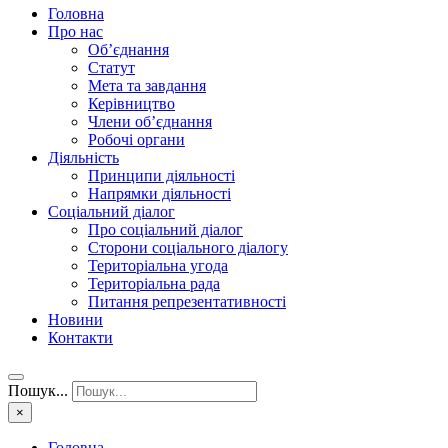
Головна
Про нас
Об’єднання
Статут
Мета та завдання
Керівництво
Члени об’єднання
Робочі органи
Діяльність
Принципи діяльності
Напрямки діяльності
Соціальний діалог
Про соціальний діалог
Сторони соціального діалогу
Територіальна угода
Територіальна рада
Питання репрезентативності
Новини
Контакти
Пошук...
×
Головна