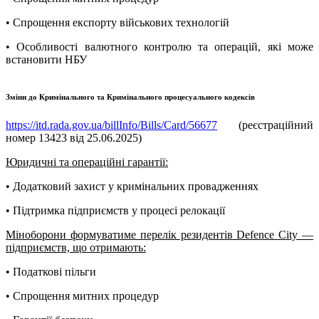
• Спрощення експорту військових технологій
• Особливості валютного контролю та операцій, які може
встановити НБУ
Зміни до Кримінального та Кримінального процесуального кодексів
https://itd.rada.gov.ua/billInfo/Bills/Card/56677
(реєстраційний
номер 13423 від 25.06.2025)
Юридичні та операційні гарантії:
• Додатковий захист у кримінальних провадженнях
• Підтримка підприємств у процесі релокації
Міноборони формуватиме перелік резидентів Defence City —
підприємств, що отримають:
• Податкові пільги
• Спрощення митних процедур