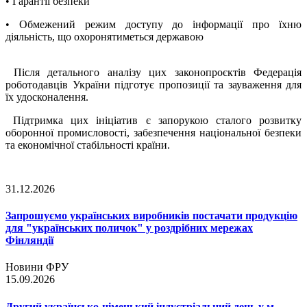
• Гарантії безпеки
• Обмежений режим доступу до інформації про їхню
діяльність, що охоронятиметься державою
Після детального аналізу цих законопроєктів Федерація
роботодавців України підготує пропозиції та зауваження для
їх удосконалення.
Підтримка цих ініціатив є запорукою сталого розвитку
оборонної промисловості, забезпечення національної безпеки
та економічної стабільності країни.
31.12.2026
Запрошуємо українських виробників постачати продукцію
для "українських поличок" у роздрібних мережах
Фінляндії
Новини ФРУ
15.09.2026
Другий українсько-німецький індустріальний день у м.