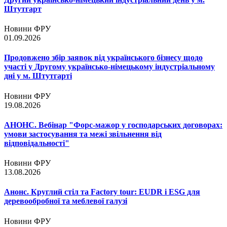
Штутгарт
Новини ФРУ
01.09.2026
Продовжено збір заявок від українського бізнесу щодо
участі у Другому українсько-німецькому індустріальному
дні у м. Штутгарті
Новини ФРУ
19.08.2026
АНОНС. Вебінар "Форс-мажор у господарських договорах:
умови застосування та межі звільнення від
відповідальності"
Новини ФРУ
13.08.2026
Анонс. Круглий стіл та Factory tour: EUDR і ESG для
деревообробної та меблевої галузі
Новини ФРУ