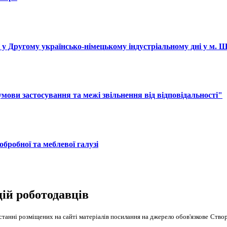
і у Другому українсько-німецькому індустріальному дні у м. 
ови застосування та межі звільнення від відповідальності"
обробної та меблевої галузі
цій роботодавців
танні розміщених на сайті матеріалів посилання на джерело обов'язкове
Створ