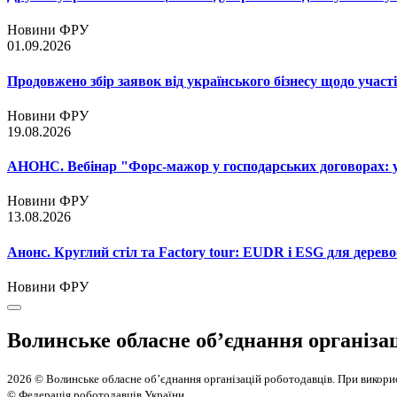
Новини ФРУ
01.09.2026
Продовжено збір заявок від українського бізнесу щодо участ
Новини ФРУ
19.08.2026
АНОНС. Вебінар "Форс-мажор у господарських договорах: ум
Новини ФРУ
13.08.2026
Анонс. Круглий стіл та Factory tour: EUDR і ESG для дерево
Новини ФРУ
Волинське обласне об’єднання організа
2026 © Волинське обласне об’єднання організацій роботодавців. При викорис
© Федерація роботодавців України