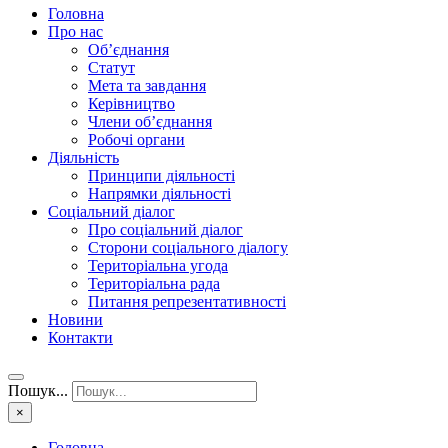
Головна
Про нас
Об’єднання
Статут
Мета та завдання
Керівництво
Члени об’єднання
Робочі органи
Діяльність
Принципи діяльності
Напрямки діяльності
Соціальний діалог
Про соціальний діалог
Сторони соціального діалогу
Територіальна угода
Територіальна рада
Питання репрезентативності
Новини
Контакти
Пошук...
×
Головна