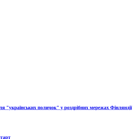
ля "українських поличок" у роздрібних мережах Фінляндії
тгарт