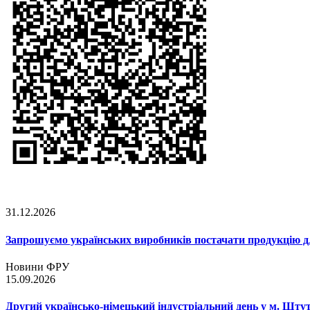
31.12.2026
Запрошуємо українських виробників постачати продукцію д
Новини ФРУ
15.09.2026
Другий українсько-німецький індустріальний день у м. Шту